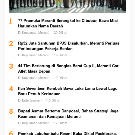
1
77 Pramuka Meranti Berangkat ke Cibubur, Bawa Misi
Harumkan Nama Daerah
Di Kepulauan Meranti
120 Dilihat
2
Rp52 Juta Santunan BPJS Disalurkan, Meranti Perluas
Perlindungan Pekerja Rentan
Di Kepulauan Meranti
119 Dilihat
3
44 Tim Bertarung di Banglas Barat Cup II, Meranti Cari
Atlet Masa Depan
Di Kepulauan Meranti
119 Dilihat
4
Ifan Seventeen Kembali Bawa Luka Lama Lewat Lagu
Baru Penuh Kerinduan
Di Entertainment
118 Dilihat
5
Bupati Asmar Bertemu Danposal, Bahas Strategi Jaga
Keamanan dan Kemajuan Meranti
Di Kepulauan Meranti
117 Dilihat
6
Pemkab Labuhanbatu Resmi Buka Diklat Paskibraka,