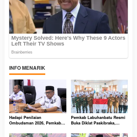
INFO MENARIK
Hadapi Penilaian
Pemkab Labuhanbatu Resmi
Ombudsman 2026, Pemkab
Buka Diklat Paskibraka,
Labuhanbatu Perintahkan
Siapkan 50 Pelajar Kibarkan
OPD Berbenah
Merah Putih 17 Agustus