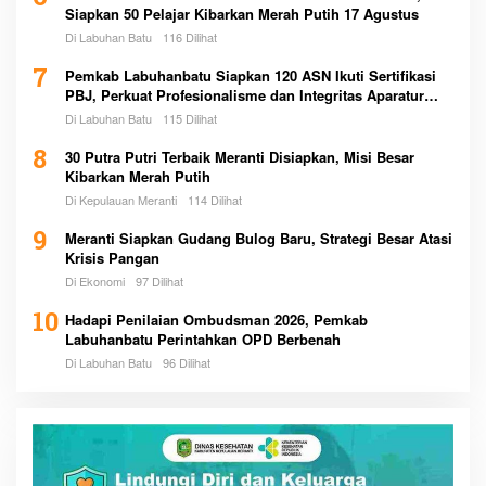
Siapkan 50 Pelajar Kibarkan Merah Putih 17 Agustus
Di Labuhan Batu
116 Dilihat
7
Pemkab Labuhanbatu Siapkan 120 ASN Ikuti Sertifikasi
PBJ, Perkuat Profesionalisme dan Integritas Aparatur
Pemerintah
Di Labuhan Batu
115 Dilihat
8
30 Putra Putri Terbaik Meranti Disiapkan, Misi Besar
Kibarkan Merah Putih
Di Kepulauan Meranti
114 Dilihat
9
Meranti Siapkan Gudang Bulog Baru, Strategi Besar Atasi
Krisis Pangan
Di Ekonomi
97 Dilihat
10
Hadapi Penilaian Ombudsman 2026, Pemkab
Labuhanbatu Perintahkan OPD Berbenah
Di Labuhan Batu
96 Dilihat