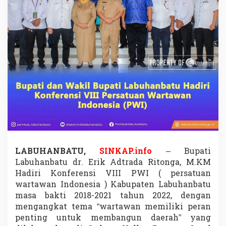
H
a
r
a
p
k
a
n
P
W
I
J
a
d
i
K
o
LABUHANBATU,
SINKAP.info
– Bupati
n
Labuhanbatu dr. Erik Adtrada Ritonga, M.KM
t
Hadiri Konferensi VIII PWI ( persatuan
r
wartawan Indonesia ) Kabupaten Labuhanbatu
o
masa bakti 2018-2021 tahun 2022, dengan
l
S
mengangkat tema “wartawan memiliki peran
o
penting untuk membangun daerah” yang
s