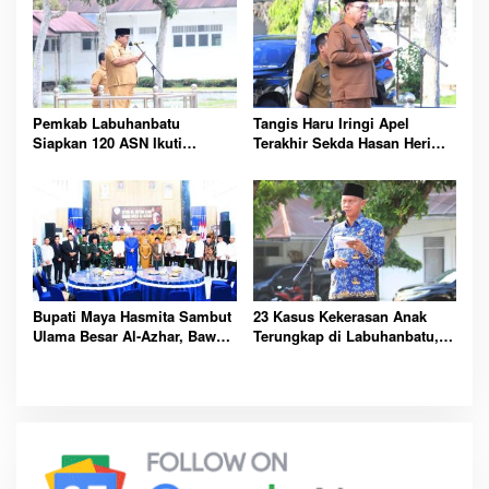
Pemkab Labuhanbatu
Tangis Haru Iringi Apel
Siapkan 120 ASN Ikuti
Terakhir Sekda Hasan Heri
Sertifikasi PBJ, Perkuat
Rambe Jelang Purna Bakti
Profesionalisme dan
Resmi
Integritas Aparatur
Pemerintah
Bupati Maya Hasmita Sambut
23 Kasus Kekerasan Anak
Ulama Besar Al-Azhar, Bawa
Terungkap di Labuhanbatu,
Berkah untuk Masyarakat
Pemkab Serukan
Labuhanbatu Hari Ini
Perlindungan Dimulai dari
Rumah