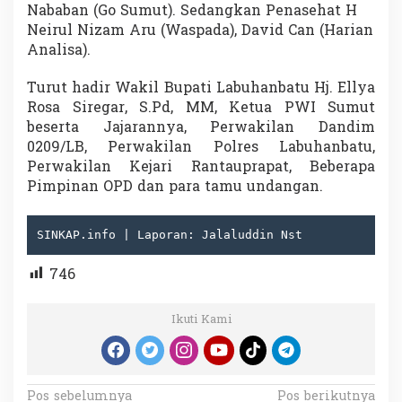
Nababan (Go Sumut). Sedangkan Penasehat H
Neirul Nizam Aru (Waspada), David Can (Harian
Analisa).
Turut hadir Wakil Bupati Labuhanbatu Hj. Ellya
Rosa Siregar, S.Pd, MM, Ketua PWI Sumut
beserta Jajarannya, Perwakilan Dandim
0209/LB, Perwakilan Polres Labuhanbatu,
Perwakilan Kejari Rantauprapat, Beberapa
Pimpinan OPD dan para tamu undangan.
SINKAP.info | Laporan: Jalaluddin Nst
746
Ikuti Kami
N
Pos sebelumnya
Pos berikutnya