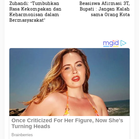
Zuhandi: “Tumbuhkan
Beasiswa Afirmasi 3T,
a
Rasa Kekompakan dan
Bupati : Jangan Kalah
v
Keharmonisan dalam
sama Orang Kota
Bermasyarakat”
i
g
a
s
i
p
o
s