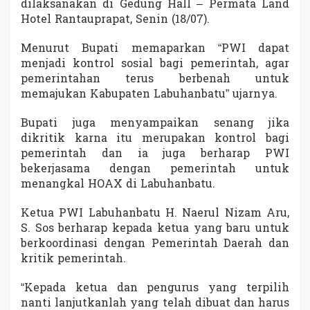
dilaksanakan di Gedung Hall – Permata Land
i
Hotel Rantauprapat, Senin (18/07).
a
l
B
Menurut Bupati memaparkan “PWI dapat
a
menjadi kontrol sosial bagi pemerintah, agar
g
pemerintahan terus berbenah untuk
i
memajukan Kabupaten Labuhanbatu” ujarnya.
P
e
m
Bupati juga menyampaikan senang jika
e
dikritik karna itu merupakan kontrol bagi
r
pemerintah dan ia juga berharap PWI
i
bekerjasama dengan pemerintah untuk
n
t
menangkal HOAX di Labuhanbatu.
a
h
Ketua PWI Labuhanbatu H. Naerul Nizam Aru,
S. Sos berharap kepada ketua yang baru untuk
berkoordinasi dengan Pemerintah Daerah dan
kritik pemerintah.
“Kepada ketua dan pengurus yang terpilih
nanti lanjutkanlah yang telah dibuat dan harus