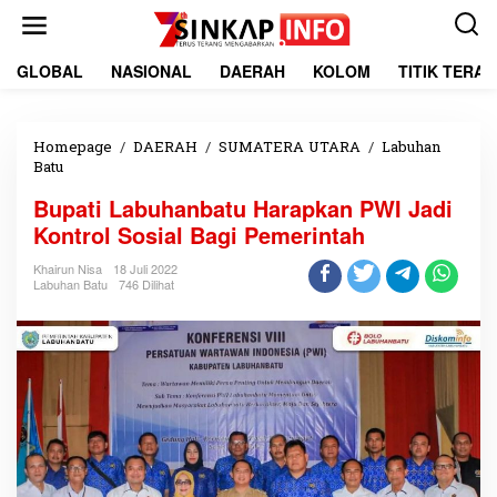
L
e
w
a
GLOBAL
NASIONAL
DAERAH
KOLOM
TITIK TERA
t
i
k
e
Homepage
/
DAERAH
/
SUMATERA UTARA
/
Labuhan
k
Batu
B
o
u
Bupati Labuhanbatu Harapkan PWI Jadi
n
p
t
a
Kontrol Sosial Bagi Pemerintah
e
t
n
i
Khairun Nisa
18 Juli 2022
Labuhan Batu
746 Dilihat
L
a
b
u
h
a
n
b
a
t
u