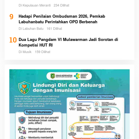
Di Kepulauan Meranti
234 Dilihat
9
Hadapi Penilaian Ombudsman 2026, Pemkab
Labuhanbatu Perintahkan OPD Berbenah
Di Labuhan Batu
161 Dilihat
10
Dua Lagu Pangdam VI Mulawarman Jadi Sorotan di
Kompetisi HUT RI
Di Musik
159 Dilihat