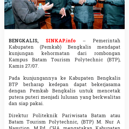
c
h
n
i
c
J
a
j
BENGKALIS,
SINKAP.info
– Pemerintah
a
Kabupaten (Pemkab) Bengkalis mendapat
k
kunjungan kehormatan dari rombongan
i
Kampus Batam Tourism Polytechnic (BTP),
K
e
Kamis 27/07.
r
j
Pada kunjungannya ke Kabupaten Bengkalis
a
BTP berharap kedepan dapat bekerjasama
s
dengan Pemkab Bengkalis untuk mencetak
a
m
putera puteri menjadi lulusan yang berkwalitas
a
dan siap pakai.
D
e
Direktur Politeknik Pariwisata Batam atau
n
Batam Tourism Polytechnic, (BTP) M. Nur A
g
a
Nasution, M.Pd. CHA mengatakan Kabupaten