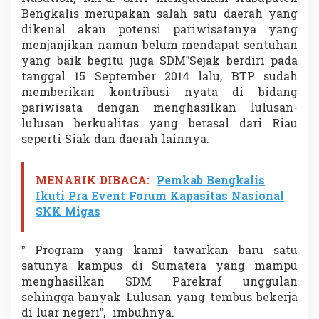
n
Bengkalis merupakan salah satu daerah yang
P
dikenal akan potensi pariwisatanya yang
e
menjanjikan namun belum mendapat sentuhan
m
k
yang baik begitu juga SDM”Sejak berdiri pada
a
tanggal 15 September 2014 lalu, BTP sudah
b
memberikan kontribusi nyata di bidang
B
pariwisata dengan menghasilkan lulusan-
e
lulusan berkualitas yang berasal dari Riau
n
g
seperti Siak dan daerah lainnya.
k
a
l
MENARIK DIBACA:
Pemkab Bengkalis
i
Ikuti Pra Event Forum Kapasitas Nasional
s
SKK Migas
” Program yang kami tawarkan baru satu
satunya kampus di Sumatera yang mampu
menghasilkan SDM Parekraf unggulan
sehingga banyak Lulusan yang tembus bekerja
di luar negeri”, imbuhnya.