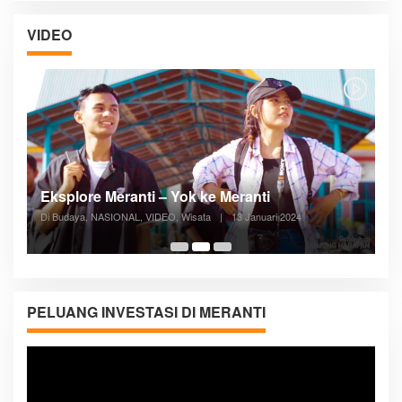
VIDEO
Posyandu Melayani Semua Siklus Hidup
Di ADVERTORIAL, Kesehatan, VIDEO
|
27 Desember 2023
05:08
PELUANG INVESTASI DI MERANTI
Pemutar
Video