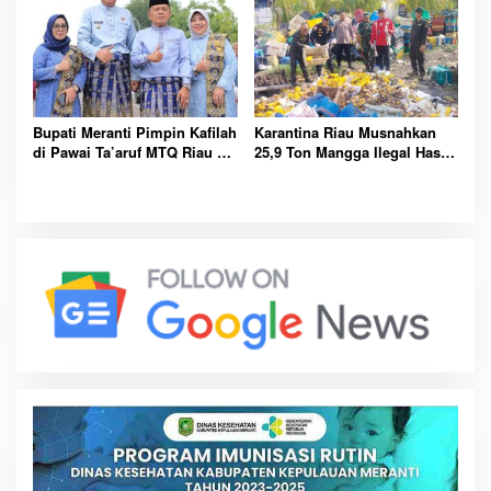
Bupati Meranti Pimpin Kafilah
Karantina Riau Musnahkan
di Pawai Ta’aruf MTQ Riau ke-
25,9 Ton Mangga Ilegal Hasil
43
Tangkapan Bea Cukai di
Bengkalis