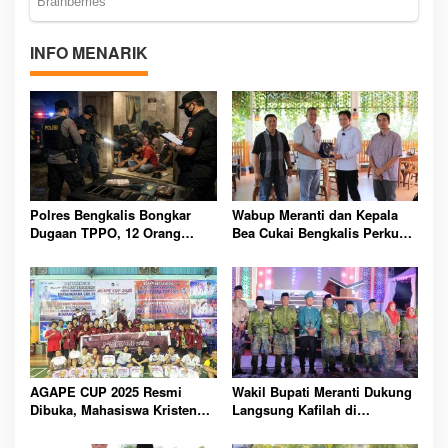
INFO MENARIK
Polres Bengkalis Bongkar
Wabup Meranti dan Kepala
Dugaan TPPO, 12 Orang
Bea Cukai Bengkalis Perkuat
Diamankan dari Rumah
Sinergi Pengelolaan
Penampungan
Kepabeanan
AGAPE CUP 2025 Resmi
Wakil Bupati Meranti Dukung
Dibuka, Mahasiswa Kristen
Langsung Kafilah di
Polbeng Bersatu Lewat
Pembukaan MTQ ke-43 Riau
Olahraga