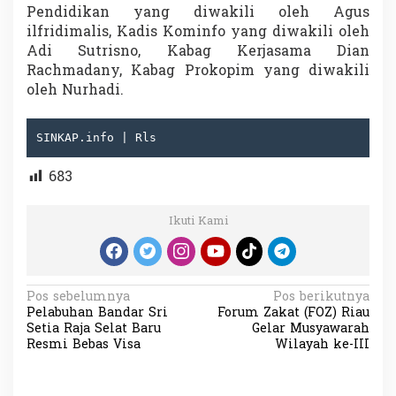
Pendidikan yang diwakili oleh Agus
ilfridimalis, Kadis Kominfo yang diwakili oleh
Adi Sutrisno, Kabag Kerjasama Dian
Rachmadany, Kabag Prokopim yang diwakili
oleh Nurhadi.
SINKAP.info | Rls
683
Ikuti Kami
N
Pos sebelumnya
Pos berikutnya
Pelabuhan Bandar Sri
Forum Zakat (FOZ) Riau
a
Setia Raja Selat Baru
Gelar Musyawarah
v
Resmi Bebas Visa
Wilayah ke-III
i