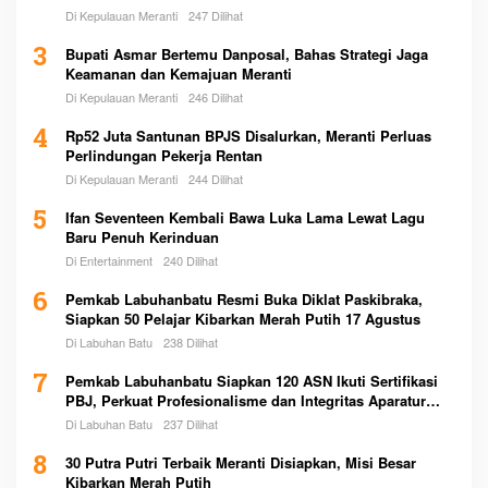
Di Kepulauan Meranti
247 Dilihat
3
Bupati Asmar Bertemu Danposal, Bahas Strategi Jaga
Keamanan dan Kemajuan Meranti
Di Kepulauan Meranti
246 Dilihat
4
Rp52 Juta Santunan BPJS Disalurkan, Meranti Perluas
Perlindungan Pekerja Rentan
Di Kepulauan Meranti
244 Dilihat
5
Ifan Seventeen Kembali Bawa Luka Lama Lewat Lagu
Baru Penuh Kerinduan
Di Entertainment
240 Dilihat
6
Pemkab Labuhanbatu Resmi Buka Diklat Paskibraka,
Siapkan 50 Pelajar Kibarkan Merah Putih 17 Agustus
Di Labuhan Batu
238 Dilihat
7
Pemkab Labuhanbatu Siapkan 120 ASN Ikuti Sertifikasi
PBJ, Perkuat Profesionalisme dan Integritas Aparatur
Pemerintah
Di Labuhan Batu
237 Dilihat
8
30 Putra Putri Terbaik Meranti Disiapkan, Misi Besar
Kibarkan Merah Putih