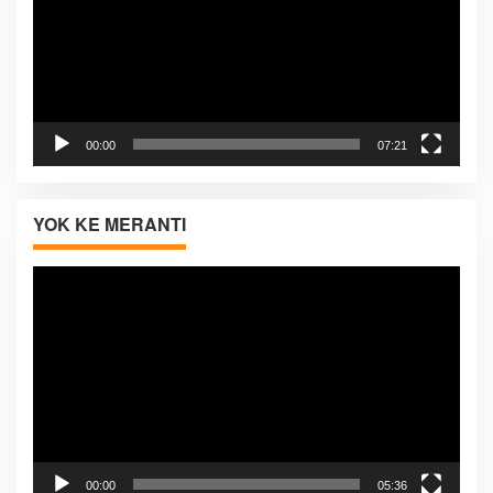
00:00
07:21
YOK KE MERANTI
Pemutar
Video
00:00
05:36