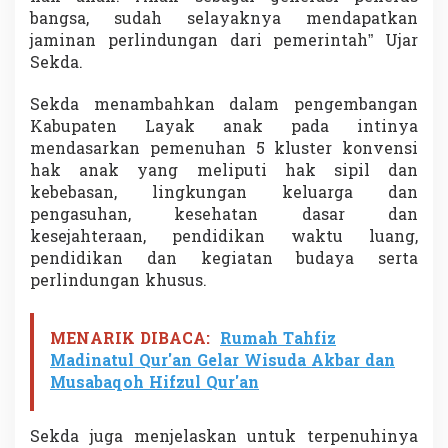
a
bangsa, sudah selayaknya mendapatkan
t
jaminan perlindungan dari pemerintah” Ujar
a
Sekda.
n
K
o
Sekda menambahkan dalam pengembangan
n
Kabupaten Layak anak pada intinya
v
mendasarkan pemenuhan 5 kluster konvensi
e
hak anak yang meliputi hak sipil dan
n
kebebasan, lingkungan keluarga dan
s
i
pengasuhan, kesehatan dasar dan
H
kesejahteraan, pendidikan waktu luang,
a
pendidikan dan kegiatan budaya serta
k
perlindungan khusus.
A
n
a
k
MENARIK DIBACA:
Rumah Tahfiz
Madinatul Qur'an Gelar Wisuda Akbar dan
Musabaqoh Hifzul Qur'an
Sekda juga menjelaskan untuk terpenuhinya