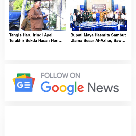
Integritas Aparatur
Pemerintah
Tangis Haru Iringi Apel
Bupati Maya Hasmita Sambut
Terakhir Sekda Hasan Heri
Ulama Besar Al-Azhar, Bawa
Rambe Jelang Purna Bakti
Berkah untuk Masyarakat
Resmi
Labuhanbatu Hari Ini