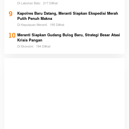
Di Labuhan Batu
217 Dilihat
9
Kapolres Baru Datang, Meranti Siapkan Ekspedisi Merah
Putih Penuh Makna
Di Kepulauan Meranti
195 Dilihat
10
Meranti Siapkan Gudang Bulog Baru, Strategi Besar Atasi
Krisis Pangan
Di Ekonomi
194 Dilihat