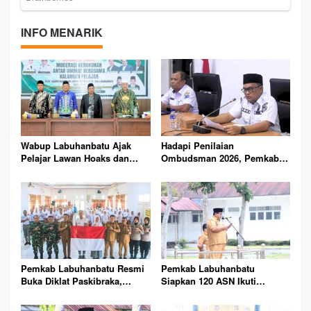
INFO MENARIK
Wabup Labuhanbatu Ajak
Hadapi Penilaian
Pelajar Lawan Hoaks dan
Ombudsman 2026, Pemkab
Intoleransi, Jaga Kerukunan
Labuhanbatu Perintahkan
di Era Digital
OPD Berbenah
Pemkab Labuhanbatu Resmi
Pemkab Labuhanbatu
Buka Diklat Paskibraka,
Siapkan 120 ASN Ikuti
Siapkan 50 Pelajar Kibarkan
Sertifikasi PBJ, Perkuat
Merah Putih 17 Agustus
Profesionalisme dan