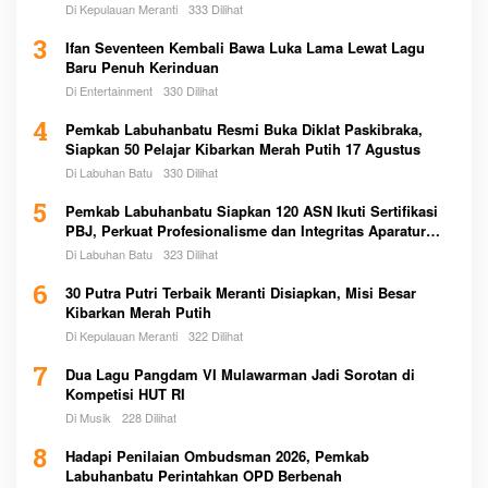
Di Kepulauan Meranti
333 Dilihat
3
Ifan Seventeen Kembali Bawa Luka Lama Lewat Lagu
Baru Penuh Kerinduan
Di Entertainment
330 Dilihat
4
Pemkab Labuhanbatu Resmi Buka Diklat Paskibraka,
Siapkan 50 Pelajar Kibarkan Merah Putih 17 Agustus
Di Labuhan Batu
330 Dilihat
5
Pemkab Labuhanbatu Siapkan 120 ASN Ikuti Sertifikasi
PBJ, Perkuat Profesionalisme dan Integritas Aparatur
Pemerintah
Di Labuhan Batu
323 Dilihat
6
30 Putra Putri Terbaik Meranti Disiapkan, Misi Besar
Kibarkan Merah Putih
Di Kepulauan Meranti
322 Dilihat
7
Dua Lagu Pangdam VI Mulawarman Jadi Sorotan di
Kompetisi HUT RI
Di Musik
228 Dilihat
8
Hadapi Penilaian Ombudsman 2026, Pemkab
Labuhanbatu Perintahkan OPD Berbenah