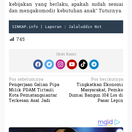
kebijakan yang berlaku, apakah sudah sesuai
dan mengakomodir kebutuhan anak” Tuturnya.
SINKAP.info | Laporan : Jalaluddin Nst
745
Ikuti Kami
N
Pos sebelumnya
Pos berikutnya
Pengerjaan Galian Pipa
Tingkatkan Ekonomi
a
Milik PDAM Tirtauli
Masyarakat, Pemko
v
Kota Pematangsiantar
Dumai Bangun 104 Los di
Terkesan Asal Jadi
Pasar Lepin
i
g
a
s