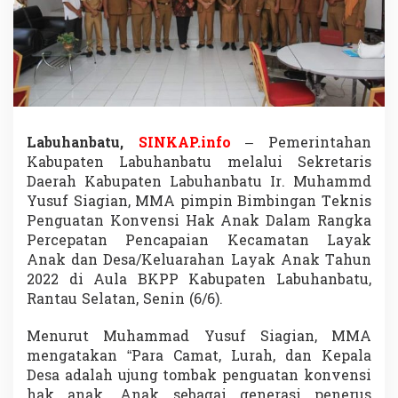
i
m
p
i
n
B
i
m
b
Labuhanbatu,
SINKAP.info
– Pemerintahan
i
Kabupaten Labuhanbatu melalui Sekretaris
n
Daerah Kabupaten Labuhanbatu Ir. Muhammd
g
Yusuf Siagian, MMA pimpin Bimbingan Teknis
a
n
Penguatan Konvensi Hak Anak Dalam Rangka
T
Percepatan Pencapaian Kecamatan Layak
e
Anak dan Desa/Keluarahan Layak Anak Tahun
k
2022 di Aula BKPP Kabupaten Labuhanbatu,
n
i
Rantau Selatan, Senin (6/6).
s
P
Menurut Muhammad Yusuf Siagian, MMA
e
mengatakan “Para Camat, Lurah, dan Kepala
n
Desa adalah ujung tombak penguatan konvensi
g
u
hak anak. Anak sebagai generasi penerus