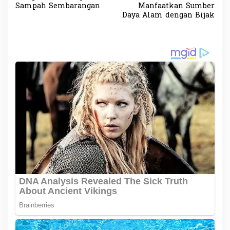
v
Sampah Sembarangan
Manfaatkan Sumber
Daya Alam dengan Bijak
i
g
a
s
i
p
o
s