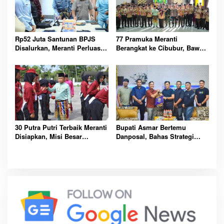
Rp52 Juta Santunan BPJS
77 Pramuka Meranti
Disalurkan, Meranti Perluas
Berangkat ke Cibubur, Bawa
Perlindungan Pekerja Rentan
Misi Harumkan Nama Daerah
30 Putra Putri Terbaik Meranti
Bupati Asmar Bertemu
Disiapkan, Misi Besar
Danposal, Bahas Strategi
Kibarkan Merah Putih
Jaga Keamanan dan
Kemajuan Meranti