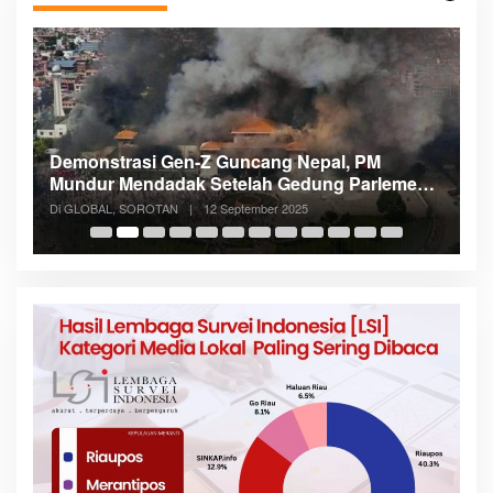
Menteri Nusron: Patok Batas Tanah Cegah
lemen
Konflik dan Dukung Penataan Ruang
Di NASIONAL, SOROTAN
|
8 Agustus 2025