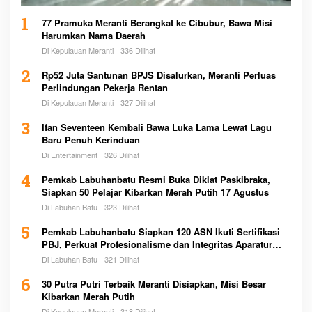
1
77 Pramuka Meranti Berangkat ke Cibubur, Bawa Misi
Harumkan Nama Daerah
Di Kepulauan Meranti
336 Dilihat
2
Rp52 Juta Santunan BPJS Disalurkan, Meranti Perluas
Perlindungan Pekerja Rentan
Di Kepulauan Meranti
327 Dilihat
3
Ifan Seventeen Kembali Bawa Luka Lama Lewat Lagu
Baru Penuh Kerinduan
Di Entertainment
326 Dilihat
4
Pemkab Labuhanbatu Resmi Buka Diklat Paskibraka,
Siapkan 50 Pelajar Kibarkan Merah Putih 17 Agustus
Di Labuhan Batu
323 Dilihat
5
Pemkab Labuhanbatu Siapkan 120 ASN Ikuti Sertifikasi
PBJ, Perkuat Profesionalisme dan Integritas Aparatur
Pemerintah
Di Labuhan Batu
321 Dilihat
6
30 Putra Putri Terbaik Meranti Disiapkan, Misi Besar
Kibarkan Merah Putih
Di Kepulauan Meranti
318 Dilihat