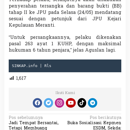
penyerahan tersangka dan barang bukti (BB)
tahap II ke JPU pada Selasa (24/05) mendatang
sesuai dengan petunjuk dari JPU Kejari
Kepulauan Meranti.
“Untuk persangkaannya, pelaku dikenakan
pasal 263 ayat 1 KUHP, dengan maksimal
hukuman 6 tahun penjara,” jelas Aguslan lagi.
SINKAP.info | Rls
1,617
Ikuti Kami
N
Pos sebelumnya
Pos berikutnya
Jadi Tempat Bersantai,
Buka Sosialisasi Kepmen
a
Tetapi Membuang
ESDM, Sekda: