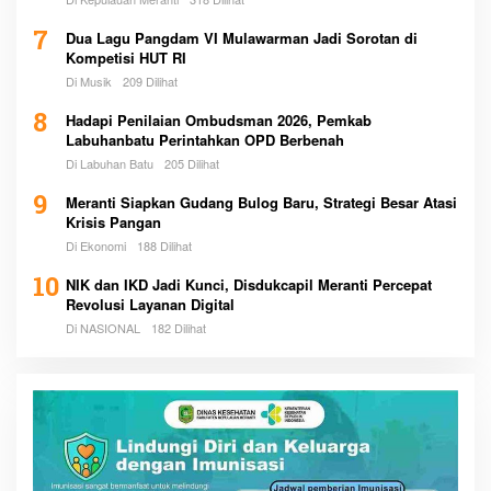
7
Dua Lagu Pangdam VI Mulawarman Jadi Sorotan di
Kompetisi HUT RI
Di Musik
209 Dilihat
8
Hadapi Penilaian Ombudsman 2026, Pemkab
Labuhanbatu Perintahkan OPD Berbenah
Di Labuhan Batu
205 Dilihat
9
Meranti Siapkan Gudang Bulog Baru, Strategi Besar Atasi
Krisis Pangan
Di Ekonomi
188 Dilihat
10
NIK dan IKD Jadi Kunci, Disdukcapil Meranti Percepat
Revolusi Layanan Digital
Di NASIONAL
182 Dilihat