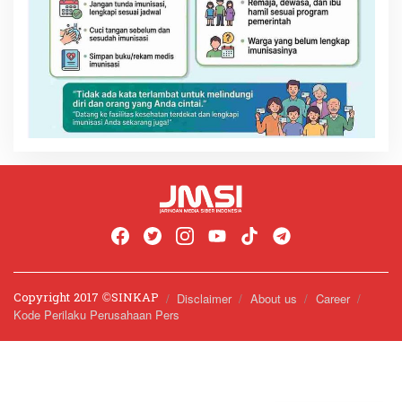
Copyright 2017 ©️SINKAP
Disclaimer
About us
Career
Kode Perilaku Perusahaan Pers