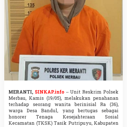
t
i
t
a
s
K
P
M
B
P
N
T
,
O
k
n
u
m
MERANTI,
SINKAP.info
– Unit Reskrim Polsek
T
Merbau, Kamis (19/05), melakukan penahanan
K
terhadap seorang wanita berinisial Ra (36),
S
K
warga Desa Bandul, yang bertugas sebagai
T
honorer Tenaga Kesejahteraan Sosial
a
Kecamatan (TKSK) Tasik Putripuyu, Kabupaten
s