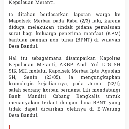
Kepulauan Meranti.
i
k
P
Ia ditahan berdasarkan laporan warga ke
u
Mapolsek Merbau pada Rabu (2/3) lalu, karena
t
diduga melakukan tindak pidana pemalsuan
r
surat bagi keluarga penerima manfaat (KPM)
i
bantuan pangan non tunai (BPNT) di wilayah
p
u
Desa Bandul.
y
u
Hal itu sebagaimana disampaikan Kapolres
D
Kepulauan Meranti, AKBP Andi Yul LTG SH
i
SIK MH, melalui Kapolsek Merbau Iptu Aguslan
t
a
SH, Senin (23/05). Ia mengungkapkan
h
kronologis kejadiannya, pada Jumat (22/1),
a
salah seorang korban bernama Lili mendatangi
n
Bank Mandiri Cabang Bengkalis untuk
P
o
menanyakan terkait dengan dana BPNT yang
l
tidak dapat dicairkan olehnya di E-Warung
i
Desa Bandul.
s
i