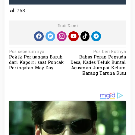
758
Ikuti Kami
N
Pos sebelumnya
Pos berikutnya
Pekik Perjuangan Buruh
Bahas Peran Pemuda
a
dari Kapolri saat Puncak
Desa, Kades Teluk Buntal
v
Peringatan May Day
Agusman Jumpai Ketum
Karang Taruna Riau
i
g
a
s
i
p
o