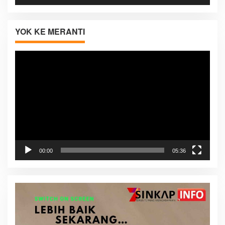
YOK KE MERANTI
Pemutar
Video
00:00
05:36