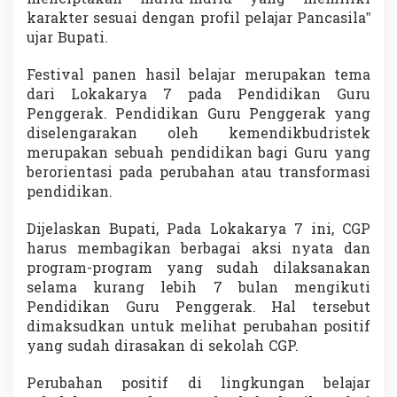
F
karakter sesuai dengan profil pelajar Pancasila”
e
ujar Bupati.
s
t
Festival panen hasil belajar merupakan tema
i
v
dari Lokakarya 7 pada Pendidikan Guru
a
Penggerak. Pendidikan Guru Penggerak yang
l
diselengarakan oleh kemendikbudristek
H
merupakan sebuah pendidikan bagi Guru yang
a
s
berorientasi pada perubahan atau transformasi
i
pendidikan.
l
B
Dijelaskan Bupati, Pada Lokakarya 7 ini, CGP
e
harus membagikan berbagai aksi nyata dan
l
a
program-program yang sudah dilaksanakan
j
selama kurang lebih 7 bulan mengikuti
a
Pendidikan Guru Penggerak. Hal tersebut
r
dimaksudkan untuk melihat perubahan positif
L
yang sudah dirasakan di sekolah CGP.
o
k
a
Perubahan positif di lingkungan belajar
k