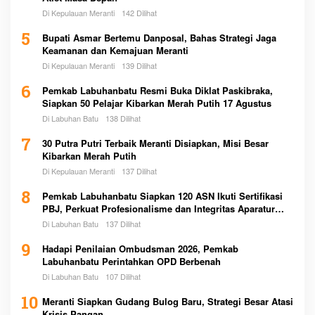
Di Kepulauan Meranti
142 Dilihat
5
Bupati Asmar Bertemu Danposal, Bahas Strategi Jaga
Keamanan dan Kemajuan Meranti
Di Kepulauan Meranti
139 Dilihat
6
Pemkab Labuhanbatu Resmi Buka Diklat Paskibraka,
Siapkan 50 Pelajar Kibarkan Merah Putih 17 Agustus
Di Labuhan Batu
138 Dilihat
7
30 Putra Putri Terbaik Meranti Disiapkan, Misi Besar
Kibarkan Merah Putih
Di Kepulauan Meranti
137 Dilihat
8
Pemkab Labuhanbatu Siapkan 120 ASN Ikuti Sertifikasi
PBJ, Perkuat Profesionalisme dan Integritas Aparatur
Pemerintah
Di Labuhan Batu
137 Dilihat
9
Hadapi Penilaian Ombudsman 2026, Pemkab
Labuhanbatu Perintahkan OPD Berbenah
Di Labuhan Batu
107 Dilihat
10
Meranti Siapkan Gudang Bulog Baru, Strategi Besar Atasi
Krisis Pangan