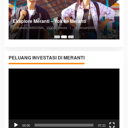
Posyandu Melayani Semua Siklus Hidup
Di ADVERTORIAL, Kesehatan, VIDEO
|
27 Desember 2023
05:08
PELUANG INVESTASI DI MERANTI
Pemutar
Video
00:00
07:21