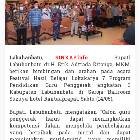
B
e
r
i
k
a
n
B
i
m
Labuhanbatu,
SINKAP.info
– Bupati
b
Labuhanbatu dr.H. Erik Adtrada Ritonga, MKM,
i
n
berikan bimbingan dan arahan pada acara
g
Festival Hasil Belajar Lokakarya 7 Program
a
Pendidikan Guru Penggerak angkatan 3
n
Kabupaten Labuhanbatu di Seroja Ballroom
p
Suzuya hotel Rantauprapat, Sabtu (14/05).
a
d
a
Bupati Labuhanbatu mengatakan “Calon guru
A
penggerak harus dapat meningkatkan
c
kompetensi dalam mengelola pembelajaran
a
yang berpihak pada murid dan dapat
r
a
menciptakan murid-murid yang memiliki