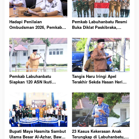
Hadapi Penilaian
Pemkab Labuhanbatu Resmi
Ombudsman 2026, Pemkab
Buka Diklat Paskibraka,
Labuhanbatu Perintahkan
Siapkan 50 Pelajar Kibarkan
OPD Berbenah
Merah Putih 17 Agustus
Pemkab Labuhanbatu
Tangis Haru Iringi Apel
Siapkan 120 ASN Ikuti
Terakhir Sekda Hasan Heri
Sertifikasi PBJ, Perkuat
Rambe Jelang Purna Bakti
Profesionalisme dan
Resmi
Integritas Aparatur
Pemerintah
Bupati Maya Hasmita Sambut
23 Kasus Kekerasan Anak
Ulama Besar Al-Azhar, Bawa
Terungkap di Labuhanbatu,