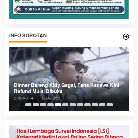
INFO SOROTAN
n
Dinner Bareng Aldy Gagal, Fans Kecewa Kini
Me
Refund Mulai Dibuka
B
Di SOROTAN
|
12 Mei 2025
Di