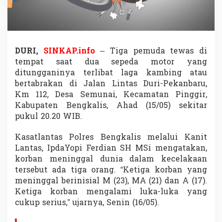
g
e
n
d
a
r
DURI,
SINKAP.info
– Tiga pemuda tewas di
a
tempat saat dua sepeda motor yang
S
ditungganinya terlibat laga kambing atau
e
bertabrakan di Jalan Lintas Duri-Pekanbaru,
p
e
Km 112, Desa Semunai, Kecamatan Pinggir,
d
Kabupaten Bengkalis, Ahad (15/05) sekitar
a
pukul 20.20 WIB.
M
o
Kasatlantas Polres Bengkalis melalui Kanit
t
o
Lantas, IpdaYopi Ferdian SH MSi mengatakan,
r
korban meninggal dunia dalam kecelakaan
T
tersebut ada tiga orang. “Ketiga korban yang
e
meninggal berinisial M (23), MA (21) dan A (17).
w
Ketiga korban mengalami luka-luka yang
a
s
cukup serius,” ujarnya, Senin (16/05).