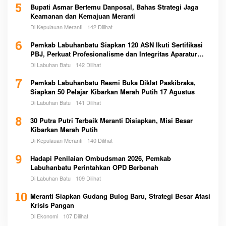
5
Bupati Asmar Bertemu Danposal, Bahas Strategi Jaga
Keamanan dan Kemajuan Meranti
Di Kepulauan Meranti
142 Dilihat
6
Pemkab Labuhanbatu Siapkan 120 ASN Ikuti Sertifikasi
PBJ, Perkuat Profesionalisme dan Integritas Aparatur
Pemerintah
Di Labuhan Batu
142 Dilihat
7
Pemkab Labuhanbatu Resmi Buka Diklat Paskibraka,
Siapkan 50 Pelajar Kibarkan Merah Putih 17 Agustus
Di Labuhan Batu
141 Dilihat
8
30 Putra Putri Terbaik Meranti Disiapkan, Misi Besar
Kibarkan Merah Putih
Di Kepulauan Meranti
140 Dilihat
9
Hadapi Penilaian Ombudsman 2026, Pemkab
Labuhanbatu Perintahkan OPD Berbenah
Di Labuhan Batu
109 Dilihat
10
Meranti Siapkan Gudang Bulog Baru, Strategi Besar Atasi
Krisis Pangan
Di Ekonomi
107 Dilihat