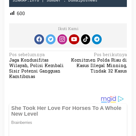
SINKAP.info | Sumber : Dumaiposnews
600
Ikuti Kami
N
Pos sebelumnya
Pos berikutnya
Jaga Kondusifitas
Komitmen Polda Riau di
a
Wilayah, Polisi Kembali
Kasus Illegal Minning,
v
Sisir Potensi Gangguan
Tindak 32 Kasus
Kamtibmas
i
g
a
s
i
p
o