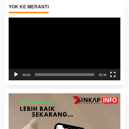
YOK KE MERANTI
Pemutar
Video
00:00
05:36