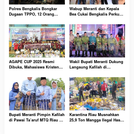
Polres Bengkalis Bongkar
Wabup Meranti dan Kepala
Dugaan TPPO, 12 Orang
Bea Cukai Bengkalis Perkuat
Diamankan dari Rumah
Sinergi Pengelolaan
Penampungan
Kepabeanan
AGAPE CUP 2025 Resmi
Wakil Bupati Meranti Dukung
Dibuka, Mahasiswa Kristen
Langsung Kafilah di
Polbeng Bersatu Lewat
Pembukaan MTQ ke-43 Riau
Olahraga
Bupati Meranti Pimpin Kafilah
Karantina Riau Musnahkan
di Pawai Ta’aruf MTQ Riau ke-
25,9 Ton Mangga Ilegal Hasil
43
Tangkapan Bea Cukai di
Bengkalis