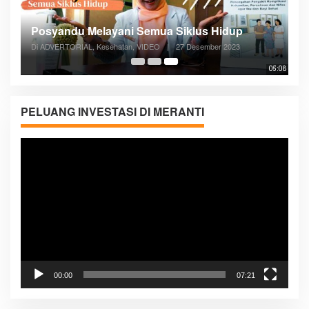
Posyandu Melayani Semua Siklus Hidup
Di ADVERTORIAL, Kesehatan, VIDEO
|
27 Desember 2023
05:08
PELUANG INVESTASI DI MERANTI
Pemutar
Video
00:00
07:21