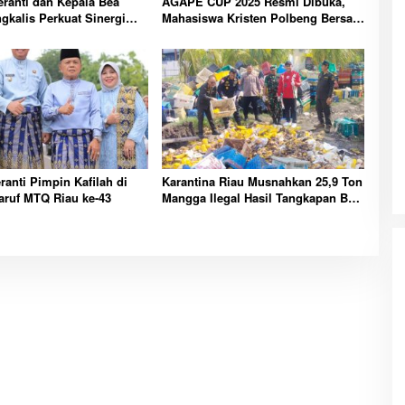
ranti dan Kepala Bea
AGAPE CUP 2025 Resmi Dibuka,
gkalis Perkuat Sinergi
Mahasiswa Kristen Polbeng Bersatu
aan Kepabeanan
Lewat Olahraga
ranti Pimpin Kafilah di
Karantina Riau Musnahkan 25,9 Ton
aruf MTQ Riau ke-43
Mangga Ilegal Hasil Tangkapan Bea
Cukai di Bengkalis