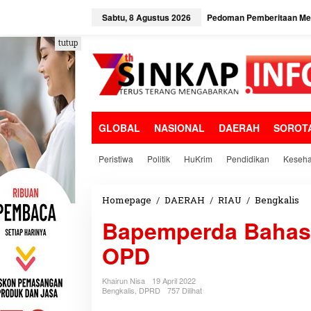
L
e
Sabtu, 8 Agustus 2026
Pedoman Pemberitaan Med
w
a
tutup
t
i
k
e
k
o
GLOBAL
NASIONAL
DAERAH
SOROT
n
t
e
Peristiwa
Politik
HuKrim
Pendidikan
Keseha
n
Homepage
/
DAERAH
/
RIAU
/
Bengkalis
B
a
Bapemperda Bahas
p
e
OPD
m
p
e
Khairun Nisa
19 April 2022
r
Bengkalis
,
DPRD
757 Dilihat
d