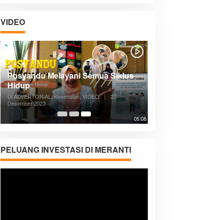
VIDEO
Posyandu Melayani Semua Siklus
Hidup
Di ADVERTORIAL, Kesehatan, VIDEO
|
27
Desember 2023
05:08
PELUANG INVESTASI DI MERANTI
Pemutar
Video