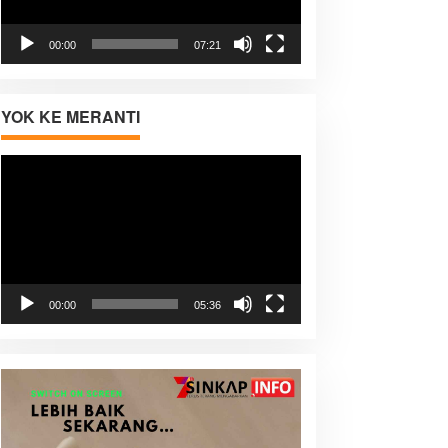
00:00
07:21
YOK KE MERANTI
Pemutar
Video
00:00
05:36