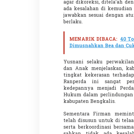
agar dikoreksi, ditela’ah d
ada kesalahan di kemudian 
jawabkan sesuai dengan at
berlaku.
MENARIK DIBACA:
40 To
Dimusnahkan Bea dan Cuk
Yusnani selaku perwakila
dan Anak menjelaskan, ka
tingkat kekerasan terhada
Ranperda ini sangat pe
kedepannya menjadi Perda
Hukum dalam perlindungan 
kabupaten Bengkalis.
Sementara Firman memin
telah disusun untuk di tela
serta berkoordinasi bersam
sahkan tidak ada kesal