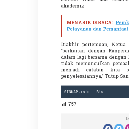
akademik.
MENARIK DIBACA:
Pemka
Demonstrasi Gen-Z Guncang
Menteri Nusron: 
Pelayanan dan Pemanfaat
Nepal, PM Mundur Mendadak
Cegah Konflik da
Setelah Gedung Parlemen Dibakar
Penataan Ruang
Di GLOBAL, SOROTAN
|
12 September 2025
Di NASIONAL, SOROTAN
Diakhir pertemuan, Ketua
“berkaitan dengan Ranperd
dalam lagi bersama dengan 
tidak memunculkan persoal
menjadi catatan kita 
penyelesaiannya,” Tutup San
SINKAP.info | Rls
757
I