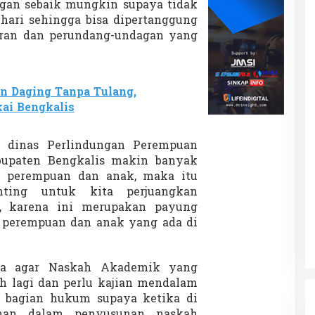
engan sebaik mungkin supaya tidak
hari sehingga bisa dipertanggung
uran dan perundang-undagan yang
n Daging Tanpa Tulang,
ai Bengkalis
n dinas Perlindungan Perempuan
bupaten Bengkalis makin banyak
p perempuan dan anak, maka itu
nting untuk kita perjuangkan
, karena ini merupakan payung
perempuan dan anak yang ada di
ta agar Naskah Akademik yang
ah lagi dan perlu kajian mendalam
a bagian hukum supaya ketika di
ahan dalam penyusunan naskah