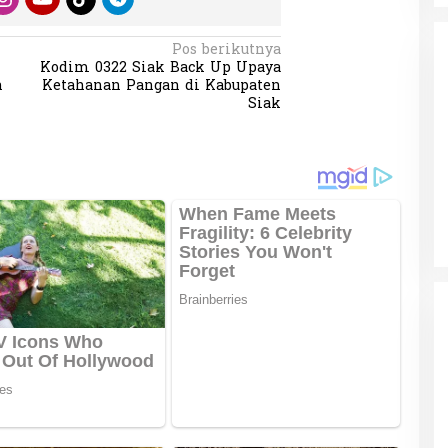
Pos berikutnya
Kodim 0322 Siak Back Up Upaya
n
Ketahanan Pangan di Kabupaten
Siak
da dalam
Eksplore Meranti – Yok ke Meranti
a Internasional
Di Budaya, NASIONAL, VIDEO, Wisata
|
13 Januari
ng
Januari 2024
2024