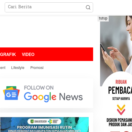
tutup
OGRAFIK
VIDEO
ment
Lifestyle
Promosi