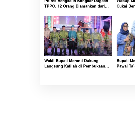
Polres Bengkalis Bongkar Dugaan
Wabup Me
TPPO, 12 Orang Diamankan dari
Cukai Ben
Rumah Penampungan
Pengelol
Wakil Bupati Meranti Dukung
Bupati Me
Langsung Kafilah di Pembukaan
Pawai Ta’
MTQ ke-43 Riau