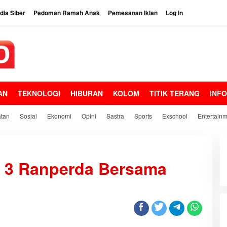
ia Siber
Pedoman Ramah Anak
Pemesanan Iklan
Log in
AN
TEKNOLOGI
HIBURAN
KOLOM
TITIK TERANG
INF
tan
Sosial
Ekonomi
Opini
Sastra
Sports
Exschool
Entertain
 3 Ranperda Bersama