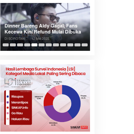
Dinner Bareng Aldy Gagal, Fans
Meranti Incar Kon
Kecewa Kini Refund Mulai Dibuka
Kepri, Bupati A
Di SOROTAN
|
12 Mei 2025
Di SOROTAN
|
6 Mei 2