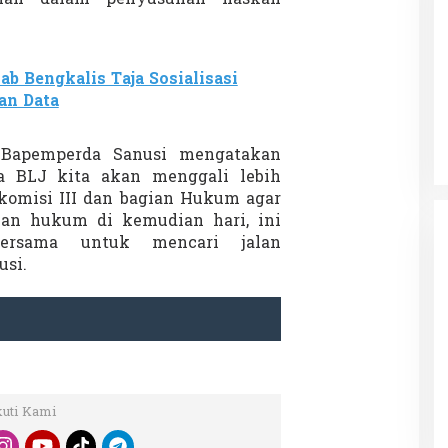
b Bengkalis Taja Sosialisasi
Patok Batas Tanah
Rekognisi Sejarah Kerajaan Siak
an Data
n Dukung
dan Harapan Daerah Istimewa Riau
|
8 Agustus 2025
Di KOLOM, Opini, SOROTAN
|
16 Juni 2025
 Bapemperda Sanusi mengatakan
a BLJ kita akan menggali lebih
komisi III dan bagian Hukum agar
an hukum di kemudian hari, ini
bersama untuk mencari jalan
usi.
kuti Kami