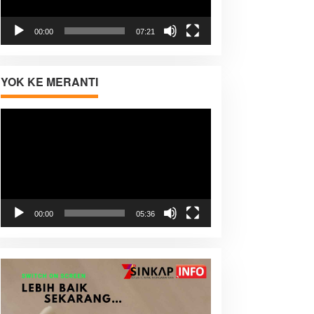
00:00
07:21
YOK KE MERANTI
Pemutar
Video
00:00
05:36