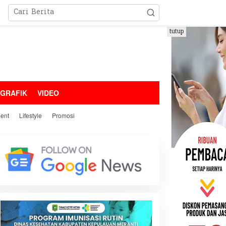
tutup
OGRAFIK
VIDEO
ment
Lifestyle
Promosi