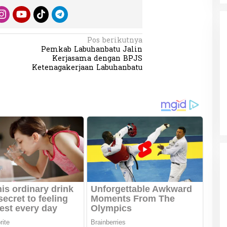
Pos berikutnya
Pemkab Labuhanbatu Jalin
Kerjasama dengan BPJS
Ketenagakerjaan Labuhanbatu
da dalam
Eksplore Meranti – Yok ke Meranti
a Internasional
Di Budaya, NASIONAL, VIDEO, Wisata
|
13 Januari
ng
Januari 2024
2024