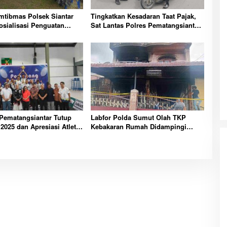
mtibmas Polsek Siantar
Tingkatkan Kesadaran Taat Pajak,
osialisasi Penguatan
Sat Lantas Polres Pematangsiantar
n Masyarakat
Gelar Razia Gabungan PKB
Pematangsiantar Tutup
Labfor Polda Sumut Olah TKP
2025 dan Apresiasi Atlet
Kebakaran Rumah Didampingi
si
Polsek Siantar Timur