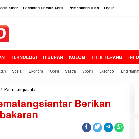
dia Siber
Pedoman Ramah Anak
Pemesanan Iklan
Log in
AN
TEKNOLOGI
HIBURAN
KOLOM
TITIK TERANG
INF
tan
Sosial
Ekonomi
Opini
Sastra
Sports
Exschool
Entertain
/
Pematangsiantar
D
i
ematangsiantar Berikan
n
a
bakaran
s
S
o
s
i