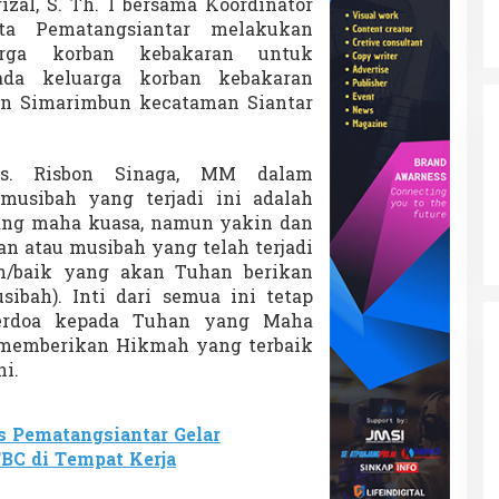
zal, S. Th. I bersama Koordinator
a
n
Pematangsiantar melakukan
B
arga korban kebakaran untuk
a
da keluarga korban kebakaran
n
an Simarimbun kecataman Siantar
t
u
a
n
rs. Risbon Sinaga, MM dalam
K
usibah yang terjadi ini adalah
o
ng maha kuasa, namun yakin dan
r
an atau musibah yang telah terjadi
b
a
ah/baik yang akan Tuhan berikan
n
sibah). Inti dari semua ini tetap
K
berdoa kepada Tuhan yang Maha
e
 memberikan Hikmah yang terbaik
b
a
ni.
k
a
r
s Pematangsiantar Gelar
a
TBC di Tempat Kerja
n