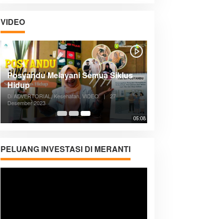
VIDEO
Posyandu Melayani Semua Siklus
Hidup
Di ADVERTORIAL, Kesehatan, VIDEO
|
27
Desember 2023
05:08
PELUANG INVESTASI DI MERANTI
Pemutar
Video