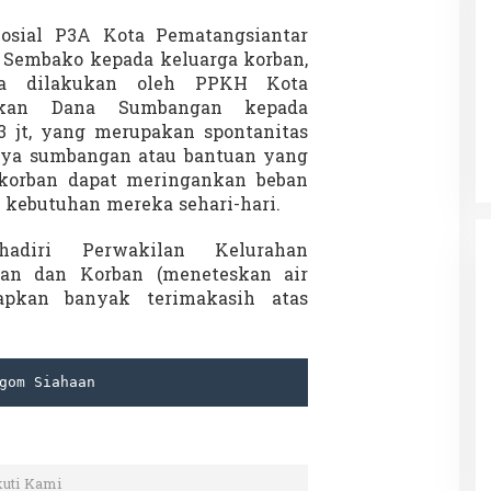
Sosial P3A Kota Pematangsiantar
Sembako kepada keluarga korban,
a dilakukan oleh PPKH Kota
-Z Guncang
Menteri Nusron: Patok Batas Tanah
rikan Dana Sumbangan kepada
r Mendadak
Cegah Konflik dan Dukung
 3 jt, yang merupakan spontanitas
arlemen Dibakar
Penataan Ruang
12 September 2025
Di NASIONAL, SOROTAN
|
8 Agustus 2025
ya sumbangan atau bantuan yang
 korban dapat meringankan beban
kebutuhan mereka sehari-hari.
hadiri Perwakilan Kelurahan
an dan Korban (meneteskan air
apkan banyak terimakasih atas
gom Siahaan
kuti Kami