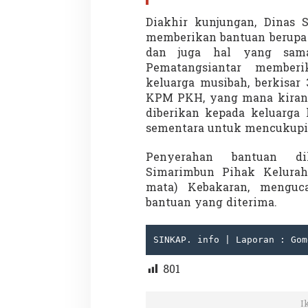
Diakhir kunjungan, Dinas 
memberikan bantuan berupa 
dan juga hal yang sam
Penembakan Tragis Charlie Kirk di
Demonstrasi Gen
Pematangsiantar membe
Utah: Pelaku Senapan Jarak Jauh
Nepal, PM Mundu
keluarga musibah, berkisar
Masih Buron
Setelah Gedung P
Di GLOBAL, SOROTAN
|
12 September 2025
Di GLOBAL, SOROTAN
|
KPM PKH, yang mana kiran
diberikan kepada keluarga
sementara untuk mencukupi 
Penyerahan bantuan di
Simarimbun Pihak Kelurah
mata) Kebakaran, menguc
bantuan yang diterima.
SINKAP. info | Laporan : Gom
801
I