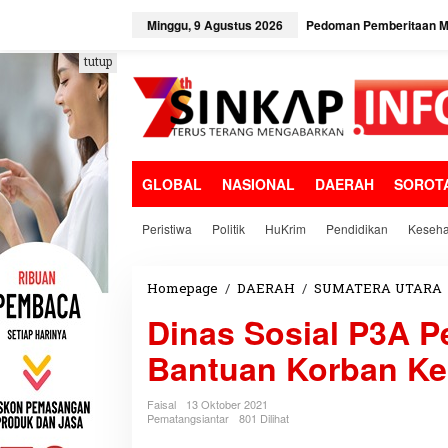
L
e
Minggu, 9 Agustus 2026
Pedoman Pemberitaan Me
w
a
tutup
t
i
k
e
k
o
GLOBAL
NASIONAL
DAERAH
SOROT
n
t
e
Peristiwa
Politik
HuKrim
Pendidikan
Keseha
n
Homepage
/
DAERAH
/
SUMATERA UTARA
Dinas Sosial P3A P
Bantuan Korban Ke
Faisal
13 Oktober 2021
Pematangsiantar
801 Dilihat