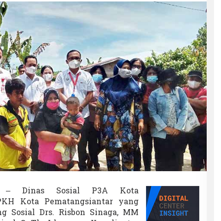
a
l
P
3
A
P
e
m
a
t
a
n
g
s
i
a
n
t
a
r
B
e
– Dinas Sosial P3A Kota
r
PKH Kota Pematangsiantar yang
i
ng Sosial Drs. Risbon Sinaga, MM
k