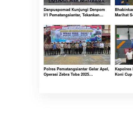
Danpuspomad Kunjungi Denpom
Bhabinka
I/1 Pematangsiantar, Tekankan
Marihat S
Profesionalisme dan Sinergi
Pelayana
Penegakan Hukum
Polres Pematangsiantar Gelar Apel,
Kapolres 
Operasi Zebra Toba 2025
Koni Cup 
Tingkatkan Disiplin Lalu Lintas
Berpresta