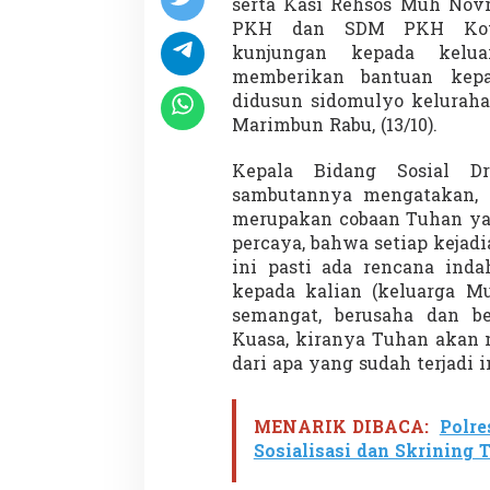
serta Kasi Rehsos Muh Novri
PKH dan SDM PKH Kota 
kunjungan kepada kelu
memberikan bantuan kepa
didusun sidomulyo kelurah
Marimbun Rabu, (13/10).
Kepala Bidang Sosial D
sambutannya mengatakan, m
merupakan cobaan Tuhan ya
percaya, bahwa setiap kejadi
ini pasti ada rencana ind
kepada kalian (keluarga Mu
semangat, berusaha dan 
Kuasa, kiranya Tuhan akan
dari apa yang sudah terjadi i
MENARIK DIBACA:
Polre
Sosialisasi dan Skrining 