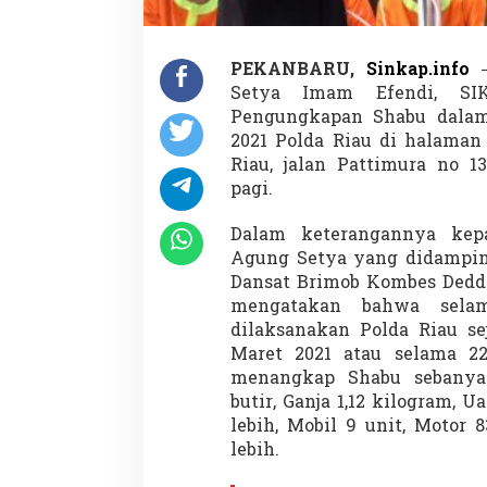
a
R
i
a
PEKANBARU,
Sinkap.info
–
u
Setya Imam Efendi, SIK
A
Pengungkapan Shabu dalam
2021 Polda Riau di halama
a
n
Riau, jalan Pattimura no 1
k
pagi.
a
n
Dalam keterangannya kep
4
Agung Setya yang didamping
6
3
Dansat Brimob Kombes Dedd
P
mengatakan bahwa sela
e
dilaksanakan Polda Riau se
l
Maret 2021 atau selama 22 
a
menangkap Shabu sebanyak 
k
u
butir, Ganja 1,12 kilogram, 
lebih, Mobil 9 unit, Motor
lebih.