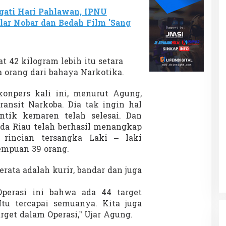
gati Hari Pahlawan, IPNU
ar Nobar dan Bedah Film 'Sang
 42 kilogram lebih itu setara
 orang dari bahaya Narkotika.
onpers kali ini, menurut Agung,
ransit Narkoba. Dia tak ingin hal
 Antik kemaren telah selesai. Dan
lda Riau telah berhasil menangkap
rincian tersangka Laki – laki
empuan 39 orang.
rata adalah kurir, bandar dan juga
 Operasi ini bahwa ada 44 target
tu tercapai semuanya. Kita juga
get dalam Operasi,” Ujar Agung.