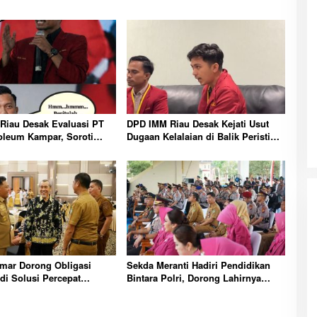
Riau Desak Evaluasi PT
DPD IMM Riau Desak Kejati Usut
oleum Kampar, Soroti
Dugaan Kelalaian di Balik Peristiwa
nsi dan Kinerja Direksi
Sumatera Blackout Besar
mar Dorong Obligasi
Sekda Meranti Hadiri Pendidikan
di Solusi Percepat
Bintara Polri, Dorong Lahirnya
nan dan Kemandirian
Polisi Humanis Berintegritas dan
ranti
Profesional