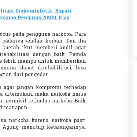
ilitasi Diskominfotik, Bupati
Bersama Pengurus AMSI Riau
Patok Batas Tanah
Rekognisi Sejarah Kerajaan Siak
n Dukung
dan Harapan Daerah Istimewa Riau
focus pada pengguna narkoba. Para
|
8 Agustus 2025
Di KOLOM, Opini, SOROTAN
|
16 Juni 2025
i padanya adalah korban. Dan dia
 Daerah ikut memberi andil agar
rehabilitasi dengan baik. Pemda
us lebih mampu untuk memberikan
ngguna dapat direhabilitasi, bisa
gian dari pengedar.
n agar jangan kompromi terhadap
a ditemukan, maka narkoba harus
a permisif terhadap narkoba. Baik
 dimanapun.
na narkoba karena narkoba pasti
r Agung menutup ketarangannya.