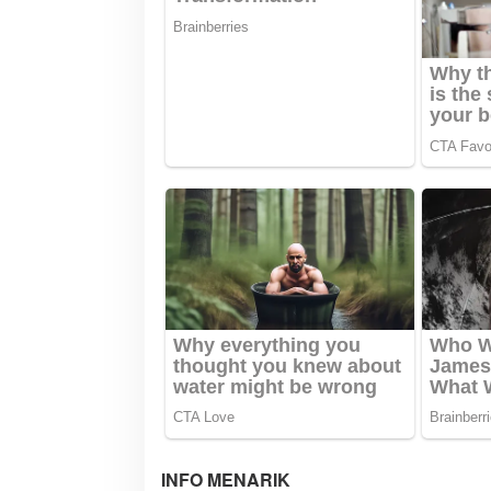
p
o
s
INFO MENARIK