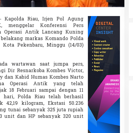
 Kapolda Riau, Irjen Pol Agung
, menggelar Konferensi Pers
 Operasi Antik Lancang Kuning
m
n belakang markas Komando Polda
3 Kota Pekenbaru, Minggu (14/03)
ada wartawan saat jumpa pers,
i Dir Resnarkoba Kombes Victor,
y dan Kabid Humas Kombes Narto
ma Operasi Antik yang telah
jak 18 Februari sampai dengan 11
hari, Polda Riau telah berhasil
42,19 kilogram, Ekstasi 50.236
Uang tunai sebanyak 325 juta rupiah
 83 unit dan HP sebanyak 320 unit