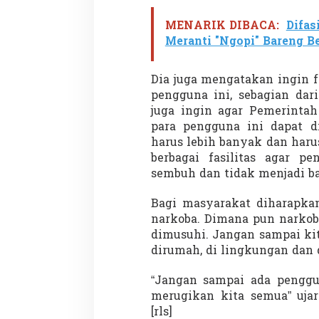
MENARIK DIBACA:
Difas
Meranti "Ngopi" Bareng 
Demonstrasi Gen-Z Guncang
Menteri Nusron: 
Nepal, PM Mundur Mendadak
Cegah Konflik da
Dia juga mengatakan ingin 
Setelah Gedung Parlemen Dibakar
Penataan Ruang
Di GLOBAL, SOROTAN
|
12 September 2025
Di NASIONAL, SOROTAN
pengguna ini, sebagian dar
juga ingin agar Pemerintah
para pengguna ini dapat di
harus lebih banyak dan har
berbagai fasilitas agar pe
sembuh dan tidak menjadi ba
Bagi masyarakat diharapka
narkoba. Dimana pun narkob
dimusuhi. Jangan sampai kit
dirumah, di lingkungan dan
“Jangan sampai ada penggu
merugikan kita semua” uja
[rls]