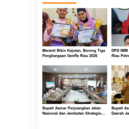
Meranti Bikin Kejutan, Borong Tiga
DPD IMM 
Penghargaan GenRe Riau 2026
Riau Petr
Transpara
Bupati Asmar Perjuangkan Jalan
Bupati As
Nasional dan Jembatan Strategis
Daerah Ja
Demi Buka Akses Meranti Lebih
Pembangu
Luas
Fiskal Me