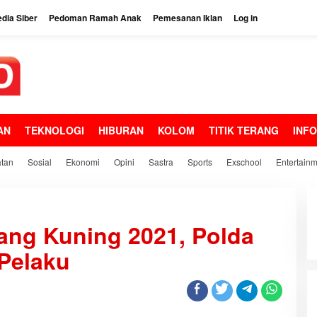
dia Siber
Pedoman Ramah Anak
Pemesanan Iklan
Log in
AN
TEKNOLOGI
HIBURAN
KOLOM
TITIK TERANG
INF
tan
Sosial
Ekonomi
Opini
Sastra
Sports
Exschool
Entertain
ang Kuning 2021, Polda
Pelaku