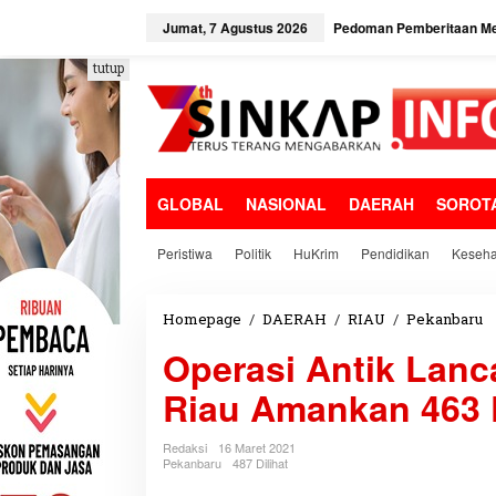
L
e
Jumat, 7 Agustus 2026
Pedoman Pemberitaan Me
w
a
tutup
t
i
k
e
k
o
GLOBAL
NASIONAL
DAERAH
SOROT
n
t
e
Peristiwa
Politik
HuKrim
Pendidikan
Keseha
n
Homepage
/
DAERAH
/
RIAU
/
Pekanbaru
O
p
Operasi Antik Lanc
e
r
Riau Amankan 463 
a
s
i
Redaksi
16 Maret 2021
A
Pekanbaru
487 Dilihat
n