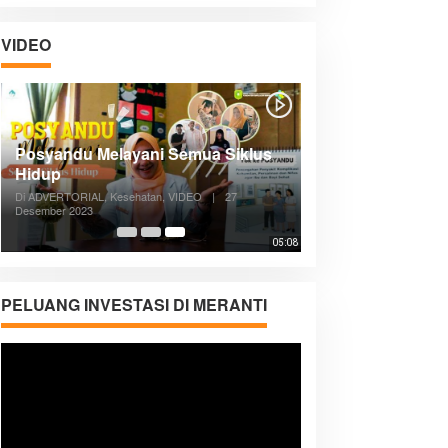
VIDEO
Posyandu Melayani Semua Siklus
Hidup
Di ADVERTORIAL, Kesehatan, VIDEO
|
27
Desember 2023
05:08
PELUANG INVESTASI DI MERANTI
Pemutar
Video