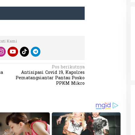
kuti Kami
da dalam
Eksplore Meranti – Yok ke Meranti
a Internasional
Di Budaya, NASIONAL, VIDEO, Wisata
|
13 Januari
ng
Januari 2024
2024
Pos berikutnya
sa
Antisipasi Covid 19, Kapolres
Pematangsiantar Pantau Posko
PPKM Mikro