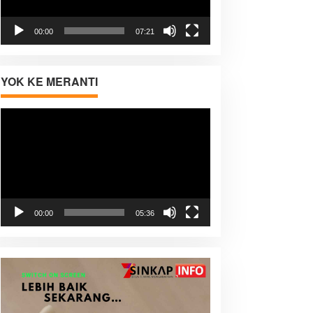
00:00
07:21
YOK KE MERANTI
Pemutar
Video
00:00
05:36