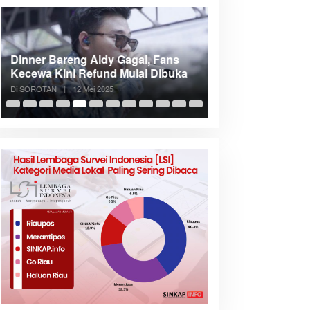
Dinner Bareng Aldy Gagal, Fans
Meranti Incar Kon
Kecewa Kini Refund Mulai Dibuka
Kepri, Bupati A
Di SOROTAN
|
12 Mei 2025
Di SOROTAN
|
6 Mei 2