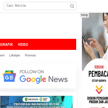
tutup
OGRAFIK
VIDEO
ment
Lifestyle
Promosi