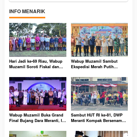
INFO MENARIK
Hari Jadi ke-69 Riau, Wabup
Wabup Muzamil Sambut
Muzamil Soroti Fiskal dan
Ekspedisi Merah Putih
Janjikan Pemerataan
Presisi, 1.200 Mangrove
Pembangunan untuk
Ditanam di Tanah Merah
Masyarakat
Wabup Muzamil Buka Grand
Sambut HUT RI ke-81, DWP
Final Bujang Dara Meranti, Ini
Meranti Kompak Bersenam
Daftar Pemenang dan Pesan
dan Ikuti Perlombaan Seru
Pentingnya