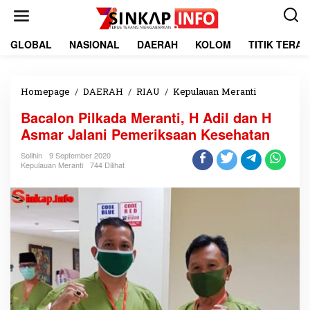
L
e
w
a
GLOBAL
NASIONAL
DAERAH
KOLOM
TITIK TERA
t
i
k
e
Homepage
/
DAERAH
/
RIAU
/
Kepulauan Meranti
B
k
a
Bacalon Pilkada Meranti, H Adil dan H
o
c
n
a
Asmar Jalani Pemeriksaan Kesehatan
t
l
e
o
Solihin
9 September 2020
Kepulauan Meranti
744 Dilihat
n
n
P
i
l
k
a
d
a
M
e
r
a