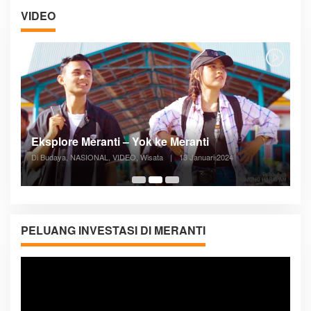
VIDEO
Posyandu Melayani Semua Siklus Hidup
Di ADVERTORIAL, Kesehatan, VIDEO
|
27 Desember 2023
05:08
PELUANG INVESTASI DI MERANTI
Pemutar
Video