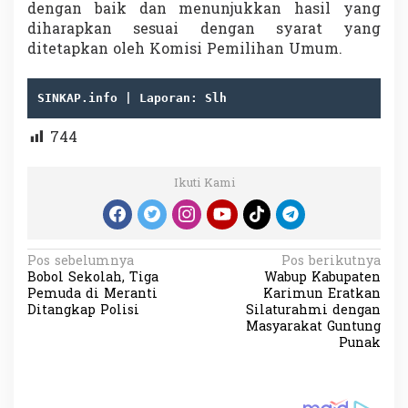
dengan baik dan menunjukkan hasil yang
diharapkan sesuai dengan syarat yang
ditetapkan oleh Komisi Pemilihan Umum.
SINKAP.info | Laporan: Slh
744
Ikuti Kami
N
Pos sebelumnya
Pos berikutnya
Bobol Sekolah, Tiga
Wabup Kabupaten
a
Pemuda di Meranti
Karimun Eratkan
v
Ditangkap Polisi
Silaturahmi dengan
Masyarakat Guntung
i
Punak
g
a