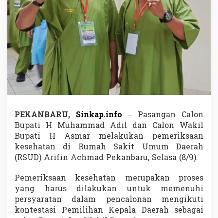
n
t
i
,
H
A
d
i
l
d
a
n
H
PEKANBARU,
Sinkap.info
– Pasangan Calon
A
Bupati H Muhammad Adil dan Calon Wakil
s
Bupati H Asmar melakukan pemeriksaan
m
a
kesehatan di Rumah Sakit Umum Daerah
r
(RSUD) Arifin Achmad Pekanbaru, Selasa (8/9).
J
a
Pemeriksaan kesehatan merupakan proses
l
yang harus dilakukan untuk memenuhi
a
n
persyaratan dalam pencalonan mengikuti
i
kontestasi Pemilihan Kepala Daerah sebagai
P