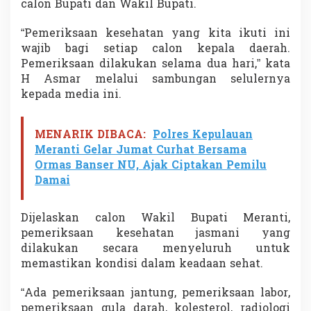
calon Bupati dan Wakil Bupati.
e
m
“Pemeriksaan kesehatan yang kita ikuti ini
e
r
wajib bagi setiap calon kepala daerah.
i
Pemeriksaan dilakukan selama dua hari,” kata
k
H Asmar melalui sambungan selulernya
s
kepada media ini.
a
a
n
K
MENARIK DIBACA:
Polres Kepulauan
e
Meranti Gelar Jumat Curhat Bersama
s
Ormas Banser NU, Ajak Ciptakan Pemilu
e
Damai
h
a
t
Dijelaskan calon Wakil Bupati Meranti,
a
pemeriksaan kesehatan jasmani yang
n
dilakukan secara menyeluruh untuk
memastikan kondisi dalam keadaan sehat.
“Ada pemeriksaan jantung, pemeriksaan labor,
pemeriksaan gula darah, kolesterol, radiologi