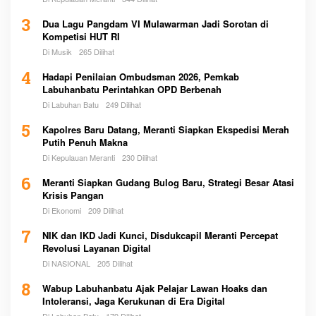
3
Dua Lagu Pangdam VI Mulawarman Jadi Sorotan di
Kompetisi HUT RI
Di Musik
265 Dilihat
4
Hadapi Penilaian Ombudsman 2026, Pemkab
Labuhanbatu Perintahkan OPD Berbenah
Di Labuhan Batu
249 Dilihat
5
Kapolres Baru Datang, Meranti Siapkan Ekspedisi Merah
Putih Penuh Makna
Di Kepulauan Meranti
230 Dilihat
6
Meranti Siapkan Gudang Bulog Baru, Strategi Besar Atasi
Krisis Pangan
Di Ekonomi
209 Dilihat
7
NIK dan IKD Jadi Kunci, Disdukcapil Meranti Percepat
Revolusi Layanan Digital
Di NASIONAL
205 Dilihat
8
Wabup Labuhanbatu Ajak Pelajar Lawan Hoaks dan
Intoleransi, Jaga Kerukunan di Era Digital
Di Labuhan Batu
179 Dilihat