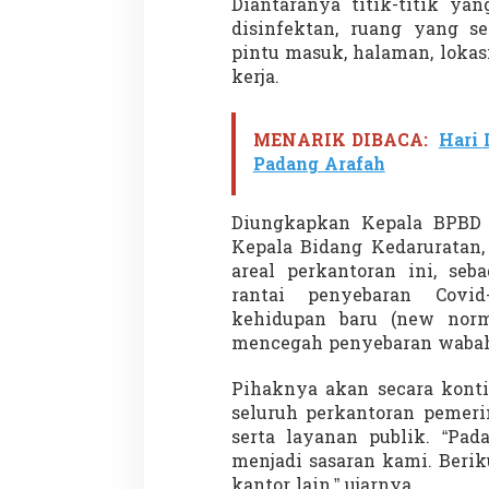
Diantaranya titik-titik ya
a
n
disinfektan, ruang yang s
d
pintu masuk, halaman, loka
i
kerja.
P
e
r
MENARIK DIBACA:
Hari 
k
Padang Arafah
a
n
t
Diungkapkan Kepala BPBD B
o
r
Kepala Bidang Kedaruratan,
a
areal perkantoran ini, se
n
rantai penyebaran Covid
kehidupan baru (new norm
mencegah penyebaran wabah 
Pihaknya akan secara kont
seluruh perkantoran pemer
serta layanan publik. “Pad
menjadi sasaran kami. Berik
kantor lain,” ujarnya.