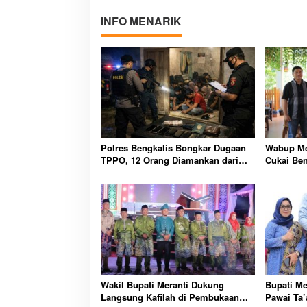
INFO MENARIK
Polres Bengkalis Bongkar Dugaan
Wabup Me
TPPO, 12 Orang Diamankan dari
Cukai Ben
Rumah Penampungan
Pengelol
Wakil Bupati Meranti Dukung
Bupati Me
Langsung Kafilah di Pembukaan
Pawai Ta’