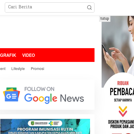
tutup
OGRAFIK
VIDEO
ment
Lifestyle
Promosi