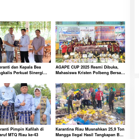
ranti dan Kepala Bea
AGAPE CUP 2025 Resmi Dibuka,
gkalis Perkuat Sinergi
Mahasiswa Kristen Polbeng Bersatu
aan Kepabeanan
Lewat Olahraga
ranti Pimpin Kafilah di
Karantina Riau Musnahkan 25,9 Ton
aruf MTQ Riau ke-43
Mangga Ilegal Hasil Tangkapan Bea