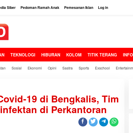
dia Siber
Pedoman Ramah Anak
Pemesanan Iklan
Log in
AN
TEKNOLOGI
HIBURAN
KOLOM
TITIK TERANG
INF
tan
Sosial
Ekonomi
Opini
Sastra
Sports
Exschool
Entertain
Covid-19 di Bengkalis, Tim
nfektan di Perkantoran