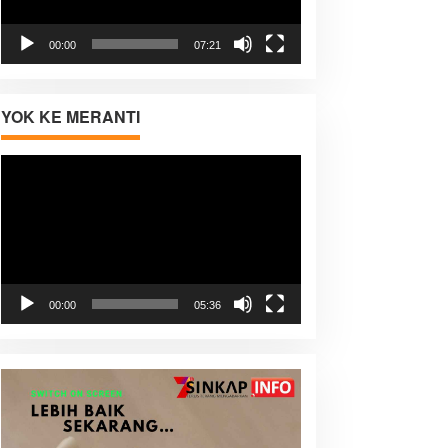
00:00
07:21
YOK KE MERANTI
Pemutar
Video
00:00
05:36