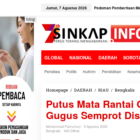
L
e
Jumat, 7 Agustus 2026
Pedoman Pemberitaan Me
w
a
tutup
t
i
k
e
k
o
GLOBAL
NASIONAL
DAERAH
SOROT
n
t
e
Peristiwa
Politik
HuKrim
Pendidikan
Keseha
n
Homepage
/
DAERAH
/
RIAU
/
Bengkalis
P
u
Putus Mata Rantai 
t
u
Gugus Semprot Disi
s
M
a
Muhammad Fahrurrozi
5 Agustus 2020
t
Bengkalis
442 Dilihat
a