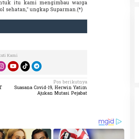
Untuk itu kami mengimbau warga
ol sehatan,” ungkap Suparman.(*)
da dalam
Eksplore Meranti – Yok ke Meranti
a Internasional
kuti Kami
Di Budaya, NASIONAL, VIDEO, Wisata
|
13 Januari
ng
Januari 2024
2024
Pos berikutnya
T
Suasana Covid-19, Herwin Yatim
Ajukan Mutasi Pejabat