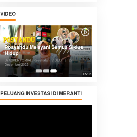
VIDEO
Posyandu Melayani Semua Siklus
Hidup
Di ADVERTORIAL, Kesehatan, VIDEO
|
27
Desember 2023
05:08
PELUANG INVESTASI DI MERANTI
Pemutar
Video