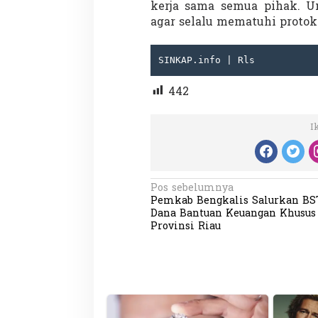
kerja sama semua pihak. 
agar selalu mematuhi protok
SINKAP.info | Rls
442
Partisipasi Pemu
Pelayanan Sukarel
I
Diadakan di Nanji
Di GLOBAL, VIDEO
|
18 
N
Pos sebelumnya
Pemkab Bengkalis Salurkan BS
a
Dana Bantuan Keuangan Khusus
v
Provinsi Riau
i
g
a
s