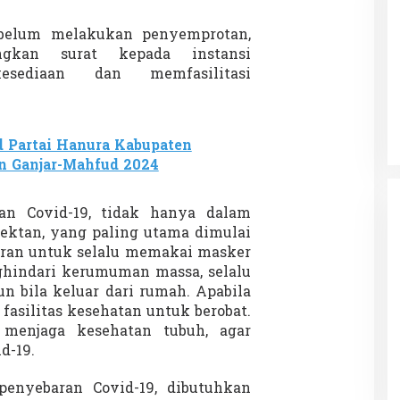
belum melakukan penyemprotan,
ngkan surat kepada instansi
esediaan dan memfasilitasi
 Kerajaan Siak
Dinner Bareng Aldy Gagal, Fans
ah Istimewa Riau
Kecewa Kini Refund Mulai Dibuka
N
|
16 Juni 2025
Di SOROTAN
|
12 Mei 2025
 Partai Hanura Kabupaten
n Ganjar-Mahfud 2024
an Covid-19, tidak hanya dalam
ektan, yang paling utama dimulai
daran untuk selalu memakai masker
nghindari kerumuman massa, selalu
n bila keluar dari rumah. Apabila
 fasilitas kesehatan untuk berobat.
 menjaga kesehatan tubuh, agar
d-19.
penyebaran Covid-19, dibutuhkan