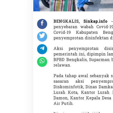
,
T
i
m
G
BENGKALIS,
Sinkap.info
–
u
penyebaran wabah Covid-1
g
Covid-19 Kabupaten Beng
u
s
penyemprotan disinfektan d
S
e
Aksi penyemprotan disi
m
pemerintah ini, dipimpin l
p
BPBD Bengkalis, Suparman b
r
o
relawan.
t
D
Pada tahap awal sebanyak s
i
sasaran aksi penyempr
s
Diskominfotik, Dinas Damka
i
n
Lurah Kota, Kantor Lurah
f
Damon, Kantor Kepala Desa 
e
Air Putih.
k
t