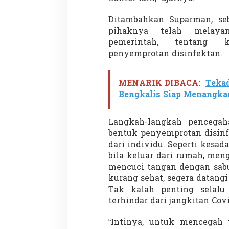
Ditambahkan Suparman, se
pihaknya telah melaya
pemerintah, tentang k
Menteri Nusron: Patok Batas Tanah
Rekognisi Sejarah
penyemprotan disinfektan.
Cegah Konflik dan Dukung
dan Harapan Daer
Penataan Ruang
Di NASIONAL, SOROTAN
|
8 Agustus 2025
Di KOLOM, Opini, SOROTA
MENARIK DIBACA:
Tekad
Bengkalis Siap Menangka
Langkah-langkah pencegah
bentuk penyemprotan disinf
dari individu. Seperti kesa
bila keluar dari rumah, me
mencuci tangan dengan sabu
kurang sehat, segera datangi
Tak kalah penting selalu
terhindar dari jangkitan Covi
“Intinya, untuk mencegah 