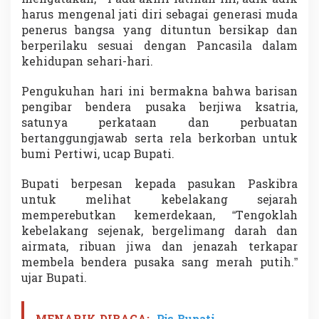
a
harus mengenal jati diri sebagai generasi muda
M
penerus bangsa yang dituntun bersikap dan
e
berperilaku sesuai dengan Pancasila dalam
r
a
kehidupan sehari-hari.
h
P
Pengukuhan hari ini bermakna bahwa barisan
u
pengibar bendera pusaka berjiwa ksatria,
t
satunya perkataan dan perbuatan
i
h
bertanggungjawab serta rela berkorban untuk
H
bumi Pertiwi, ucap Bupati.
U
T
Bupati berpesan kepada pasukan Paskibra
R
untuk melihat kebelakang sejarah
I
K
memperebutkan kemerdekaan, “Tengoklah
e
kebelakang sejenak, bergelimang darah dan
-
airmata, ribuan jiwa dan jenazah terkapar
7
membela bendera pusaka sang merah putih.”
5
ujar Bupati.