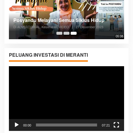
Posyandu Melayani Semua Siklus Hidup
Di ADVERTORIAL, Kesehatan, VIDEO
|
27 Desember 2023
05:08
PELUANG INVESTASI DI MERANTI
Pemutar
Video
00:00
07:21