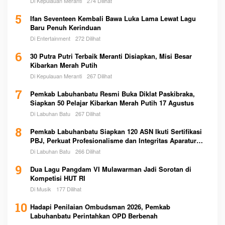
Di Kepulauan Meranti
274 Dilihat
5
Ifan Seventeen Kembali Bawa Luka Lama Lewat Lagu
Baru Penuh Kerinduan
Di Entertainment
272 Dilihat
6
30 Putra Putri Terbaik Meranti Disiapkan, Misi Besar
Kibarkan Merah Putih
Di Kepulauan Meranti
267 Dilihat
7
Pemkab Labuhanbatu Resmi Buka Diklat Paskibraka,
Siapkan 50 Pelajar Kibarkan Merah Putih 17 Agustus
Di Labuhan Batu
267 Dilihat
8
Pemkab Labuhanbatu Siapkan 120 ASN Ikuti Sertifikasi
PBJ, Perkuat Profesionalisme dan Integritas Aparatur
Pemerintah
Di Labuhan Batu
266 Dilihat
9
Dua Lagu Pangdam VI Mulawarman Jadi Sorotan di
Kompetisi HUT RI
Di Musik
177 Dilihat
10
Hadapi Penilaian Ombudsman 2026, Pemkab
Labuhanbatu Perintahkan OPD Berbenah