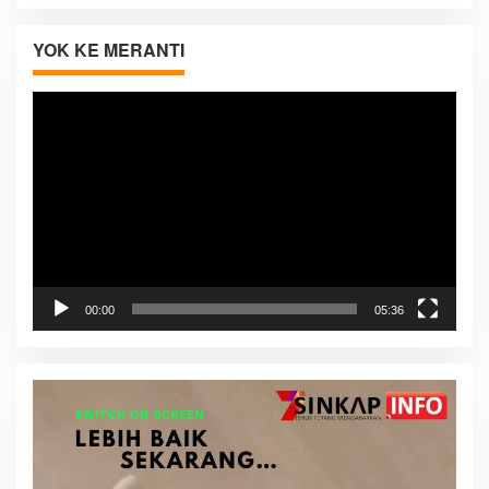
YOK KE MERANTI
Pemutar
Video
00:00
05:36