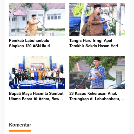
OPD Berbenah
Merah Putih 17 Agustus
Pemkab Labuhanbatu
Tangis Haru Iringi Apel
Siapkan 120 ASN Ikuti
Terakhir Sekda Hasan Heri
Sertifikasi PBJ, Perkuat
Rambe Jelang Purna Bakti
Profesionalisme dan
Resmi
Integritas Aparatur
Pemerintah
Bupati Maya Hasmita Sambut
23 Kasus Kekerasan Anak
Ulama Besar Al-Azhar, Bawa
Terungkap di Labuhanbatu,
Berkah untuk Masyarakat
Pemkab Serukan
Labuhanbatu Hari Ini
Perlindungan Dimulai dari
Rumah
Komentar