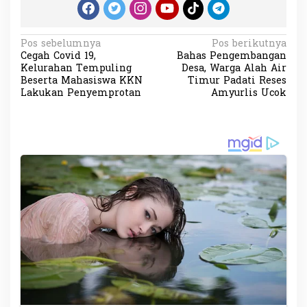
N
Pos sebelumnya
Pos berikutnya
Cegah Covid 19,
Bahas Pengembangan
a
Kelurahan Tempuling
Desa, Warga Alah Air
v
Beserta Mahasiswa KKN
Timur Padati Reses
Lakukan Penyemprotan
Amyurlis Ucok
i
g
a
s
i
p
o
s