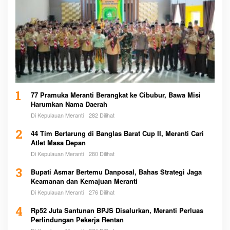
1
77 Pramuka Meranti Berangkat ke Cibubur, Bawa Misi
Harumkan Nama Daerah
Di Kepulauan Meranti
282 Dilihat
2
44 Tim Bertarung di Banglas Barat Cup II, Meranti Cari
Atlet Masa Depan
Di Kepulauan Meranti
280 Dilihat
3
Bupati Asmar Bertemu Danposal, Bahas Strategi Jaga
Keamanan dan Kemajuan Meranti
Di Kepulauan Meranti
276 Dilihat
4
Rp52 Juta Santunan BPJS Disalurkan, Meranti Perluas
Perlindungan Pekerja Rentan