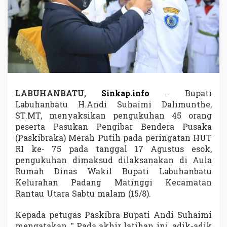
S
a
k
s
i
k
a
n
P
e
LABUHANBATU,
Sinkap.info
– Bupati
n
Labuhanbatu H.Andi Suhaimi Dalimunthe,
g
u
ST.MT, menyaksikan pengukuhan 45 orang
k
peserta Pasukan Pengibar Bendera Pusaka
u
(Paskibraka) Merah Putih pada peringatan HUT
h
RI ke- 75 pada tanggal 17 Agustus esok,
a
pengukuhan dimaksud dilaksanakan di Aula
n
P
Rumah Dinas Wakil Bupati Labuhanbatu
a
Kelurahan Padang Matinggi Kecamatan
s
Rantau Utara Sabtu malam (15/8).
k
i
Kepada petugas Paskibra Bupati Andi Suhaimi
b
r
mengatakan, ” Pada akhir latihan ini, adik-adik