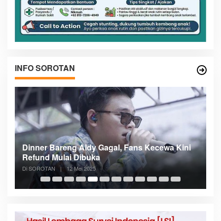
INFO SOROTAN
n
Dinner Bareng Aldy Gagal, Fans Kecewa Kini
Me
Refund Mulai Dibuka
B
Di SOROTAN
|
12 Mei 2025
Di