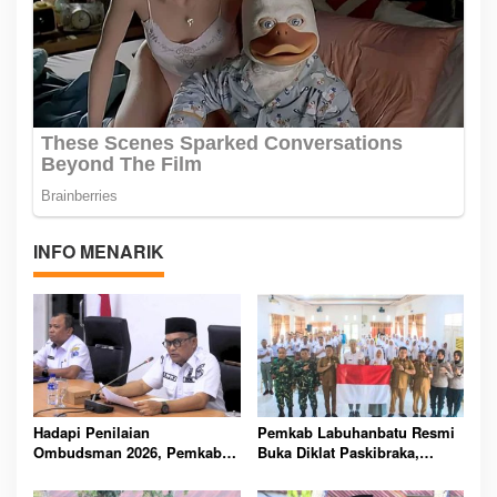
INFO MENARIK
Hadapi Penilaian
Pemkab Labuhanbatu Resmi
Ombudsman 2026, Pemkab
Buka Diklat Paskibraka,
Labuhanbatu Perintahkan
Siapkan 50 Pelajar Kibarkan
OPD Berbenah
Merah Putih 17 Agustus