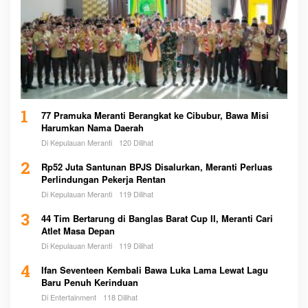
1
77 Pramuka Meranti Berangkat ke Cibubur, Bawa Misi
Harumkan Nama Daerah
Di Kepulauan Meranti
120 Dilihat
2
Rp52 Juta Santunan BPJS Disalurkan, Meranti Perluas
Perlindungan Pekerja Rentan
Di Kepulauan Meranti
119 Dilihat
3
44 Tim Bertarung di Banglas Barat Cup II, Meranti Cari
Atlet Masa Depan
Di Kepulauan Meranti
119 Dilihat
4
Ifan Seventeen Kembali Bawa Luka Lama Lewat Lagu
Baru Penuh Kerinduan
Di Entertainment
118 Dilihat