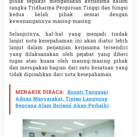
pihak sepakat mengadakan kerjasama dalam
S
rangka Tridharma Perguruan Tinggi dan fungsi
U
kedua belah pihak sesuai dengan
d
a
kewenangannya masing-masing.
l
a
Selanjutnya, hal-hal yang menjadi tindak
m
lanjut nota kesepahaman ini akan diatur lebih
P
lanjut dalam perjanjian kerjasama tersendiri
e
m
yang dilaksanakan oleh pejabat yang diberi
b
tugas atau kuasa oleh masing-masing pihak
a
dan merupakan bagian dari satu kesatuan yang
n
tidak dipisahkan dari nota kesepahaman.
g
u
n
a
MENARIK DIBACA:
Bupati Tanggapi
n
Aduan Masyarakat, Tinjau Langsung
D
Bencana Alam Berjanji Akan Perbaiki
a
e
r
a
h
d