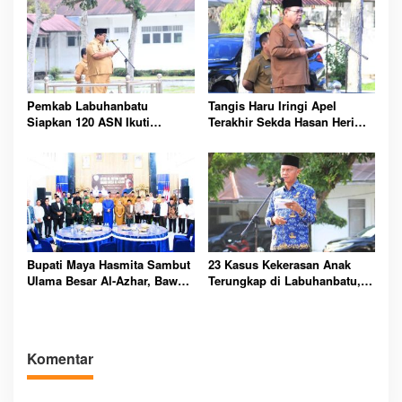
Pemkab Labuhanbatu
Tangis Haru Iringi Apel
Siapkan 120 ASN Ikuti
Terakhir Sekda Hasan Heri
Sertifikasi PBJ, Perkuat
Rambe Jelang Purna Bakti
Profesionalisme dan
Resmi
Integritas Aparatur
Pemerintah
Bupati Maya Hasmita Sambut
23 Kasus Kekerasan Anak
Ulama Besar Al-Azhar, Bawa
Terungkap di Labuhanbatu,
Berkah untuk Masyarakat
Pemkab Serukan
Labuhanbatu Hari Ini
Perlindungan Dimulai dari
Rumah
Komentar