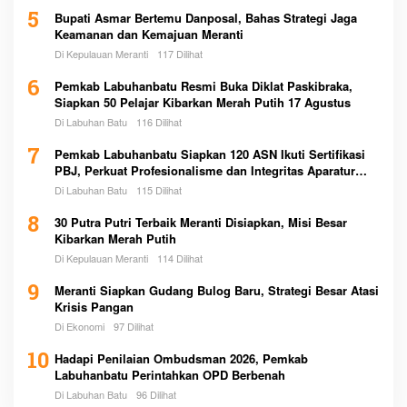
5
Bupati Asmar Bertemu Danposal, Bahas Strategi Jaga
Keamanan dan Kemajuan Meranti
Di Kepulauan Meranti
117 Dilihat
6
Pemkab Labuhanbatu Resmi Buka Diklat Paskibraka,
Siapkan 50 Pelajar Kibarkan Merah Putih 17 Agustus
Di Labuhan Batu
116 Dilihat
7
Pemkab Labuhanbatu Siapkan 120 ASN Ikuti Sertifikasi
PBJ, Perkuat Profesionalisme dan Integritas Aparatur
Pemerintah
Di Labuhan Batu
115 Dilihat
8
30 Putra Putri Terbaik Meranti Disiapkan, Misi Besar
Kibarkan Merah Putih
Di Kepulauan Meranti
114 Dilihat
9
Meranti Siapkan Gudang Bulog Baru, Strategi Besar Atasi
Krisis Pangan
Di Ekonomi
97 Dilihat
10
Hadapi Penilaian Ombudsman 2026, Pemkab
Labuhanbatu Perintahkan OPD Berbenah
Di Labuhan Batu
96 Dilihat