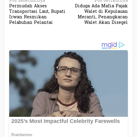
N
Pos sebelumnya
Pos berikutnya
Permudah Akses
Diduga Ada Mafia Pajak
a
Transportasi Laut, Bupati
Walet di Kepulauan
v
Irwan Resmikan
Meranti, Penangkaran
Pelabuhan Pelantai
Walet Akan Disegel
i
g
a
s
i
p
o
s