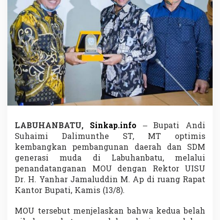
L
a
k
u
k
a
n
M
O
U
B
e
r
s
LABUHANBATU,
Sinkap.info
– Bupati Andi
a
Suhaimi Dalimunthe ST, MT optimis
m
a
kembangkan pembangunan daerah dan SDM
R
generasi muda di Labuhanbatu, melalui
e
penandatanganan MOU dengan Rektor UISU
k
Dr. H. Yanhar Jamaluddin M. Ap di ruang Rapat
t
Kantor Bupati, Kamis (13/8).
o
r
U
MOU tersebut menjelaskan bahwa kedua belah
I