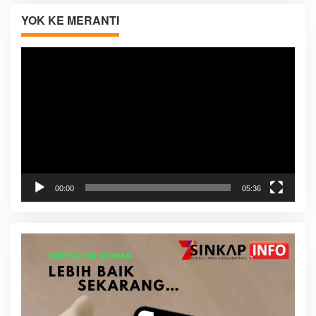
YOK KE MERANTI
Pemutar
Video
00:00
05:36