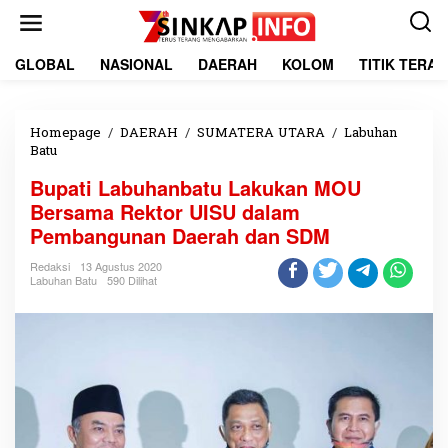
L
e
w
a
GLOBAL
NASIONAL
DAERAH
KOLOM
TITIK TERA
t
i
k
e
Homepage
/
DAERAH
/
SUMATERA UTARA
/
Labuhan
k
Batu
B
o
u
Bupati Labuhanbatu Lakukan MOU
n
p
t
a
Bersama Rektor UISU dalam
e
t
Pembangunan Daerah dan SDM
n
i
L
Redaksi
13 Agustus 2020
a
Labuhan Batu
590 Dilihat
b
u
h
a
n
b
a
t
u