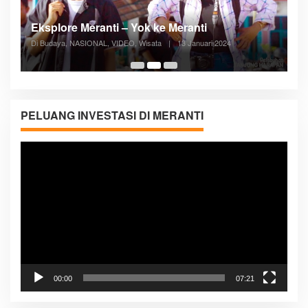
Posyandu Melayani Semua Siklus Hidup
Di ADVERTORIAL, Kesehatan, VIDEO
|
27 Desember 2023
05:08
PELUANG INVESTASI DI MERANTI
Pemutar
Video
00:00
07:21