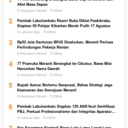
1
Atlet Masa Depan
Di Kepulauan Meranti
75 Dilihat
2
Pemkab Labuhanbatu Resmi Buka Diklat Paskibraka,
Siapkan 50 Pelajar Kibarkan Merah Putih 17 Agustus
Di Labuhan Batu
75 Dilihat
3
Rp52 Juta Santunan BPJS Disalurkan, Meranti Perluas
Perlindungan Pekerja Rentan
Di Kepulauan Meranti
73 Dilihat
4
77 Pramuka Meranti Berangkat ke Cibubur, Bawa Misi
Harumkan Nama Daerah
Di Kepulauan Meranti
73 Dilihat
5
Bupati Asmar Bertemu Danposal, Bahas Strategi Jaga
Keamanan dan Kemajuan Meranti
Di Kepulauan Meranti
73 Dilihat
6
Pemkab Labuhanbatu Siapkan 120 ASN Ikuti Sertifikasi
PBJ, Perkuat Profesionalisme dan Integritas Aparatur
Pemerintah
Di Labuhan Batu
72 Dilihat
Ifan Seventeen Kembali Bawa Luka Lama Lewat Lagu