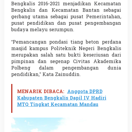
e
Bengkalis 2016-2021 menjadikan Kecamatan
r
Bengkalis dan Kecamatan Bantan sebagai
t
gerbang utama sebagai pusat Pemerintahan,
a
pusat pendidikan dan pusat pengembangan
m
budaya melayu serumpun.
a
P
o
“Pemancangan pondasi tiang beton perdana
n
masjid kampus Politeknik Negeri Bengkalis
d
merupakan salah satu bukti keseriusan dari
a
pimpinan dan segenap Civitas Akademika
s
i
Polbeng dalam pengembangan dunia
M
pendidikan,” Kata Zainuddin.
a
s
j
MENARIK DIBACA:
Anggota DPRD
i
Kabupaten Bengkalis Dapil IV Hadiri
d
P
MTQ Tingkat Kecamatan Mandau
o
l
b
e
n