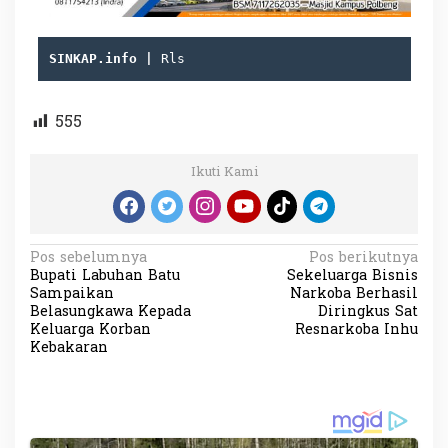
SINKAP.info | 
Rls
555
Ikuti Kami
N
Pos sebelumnya
Pos berikutnya
Bupati Labuhan Batu
Sekeluarga Bisnis
a
Sampaikan
Narkoba Berhasil
v
Belasungkawa Kepada
Diringkus Sat
Keluarga Korban
Resnarkoba Inhu
i
Kebakaran
g
a
s