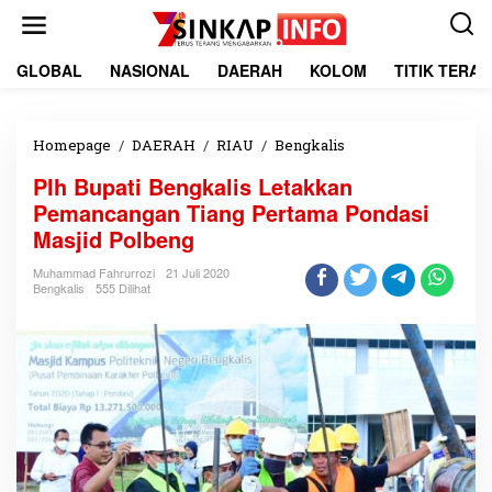
L
e
w
a
GLOBAL
NASIONAL
DAERAH
KOLOM
TITIK TERA
t
i
k
e
Homepage
/
DAERAH
/
RIAU
/
Bengkalis
P
k
l
Plh Bupati Bengkalis Letakkan
o
h
n
B
Pemancangan Tiang Pertama Pondasi
t
u
Masjid Polbeng
e
p
n
a
Muhammad Fahrurrozi
21 Juli 2020
t
Bengkalis
555 Dilihat
i
B
e
n
g
k
a
l
i
s