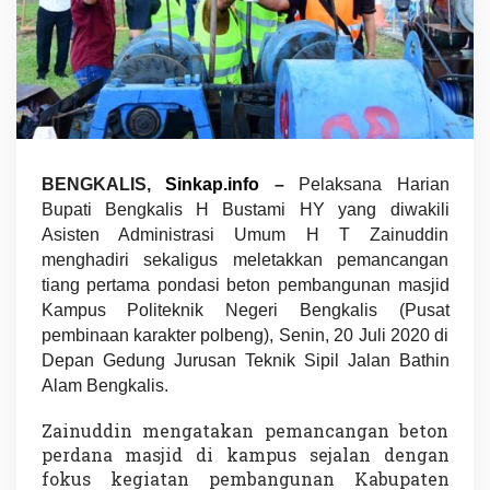
L
e
t
a
k
k
a
n
P
BENGKALIS,
Sinkap.info
–
Pelaksana Harian
e
m
Bupati Bengkalis H Bustami HY yang diwakili
a
Asisten Administrasi Umum H T Zainuddin
n
menghadiri sekaligus meletakkan pemancangan
c
a
tiang pertama pondasi beton pembangunan masjid
n
Kampus Politeknik Negeri Bengkalis (Pusat
g
pembinaan karakter polbeng), Senin, 20 Juli 2020 di
a
Depan Gedung Jurusan Teknik Sipil Jalan Bathin
n
T
Alam Bengkalis.
i
a
Zainuddin mengatakan pemancangan beton
n
perdana masjid di kampus sejalan dengan
g
fokus kegiatan pembangunan Kabupaten
P