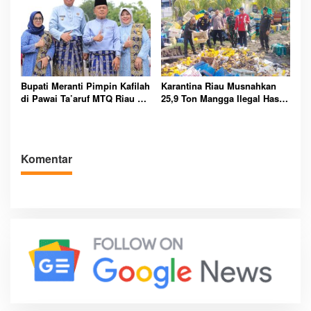
Olahraga
Bupati Meranti Pimpin Kafilah
Karantina Riau Musnahkan
di Pawai Ta’aruf MTQ Riau ke-
25,9 Ton Mangga Ilegal Hasil
43
Tangkapan Bea Cukai di
Bengkalis
Komentar