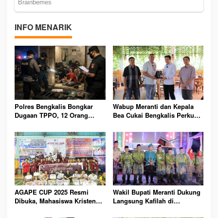
INFO MENARIK
Polres Bengkalis Bongkar
Wabup Meranti dan Kepala
Dugaan TPPO, 12 Orang
Bea Cukai Bengkalis Perkuat
Diamankan dari Rumah
Sinergi Pengelolaan
Penampungan
Kepabeanan
AGAPE CUP 2025 Resmi
Wakil Bupati Meranti Dukung
Dibuka, Mahasiswa Kristen
Langsung Kafilah di
Polbeng Bersatu Lewat
Pembukaan MTQ ke-43 Riau