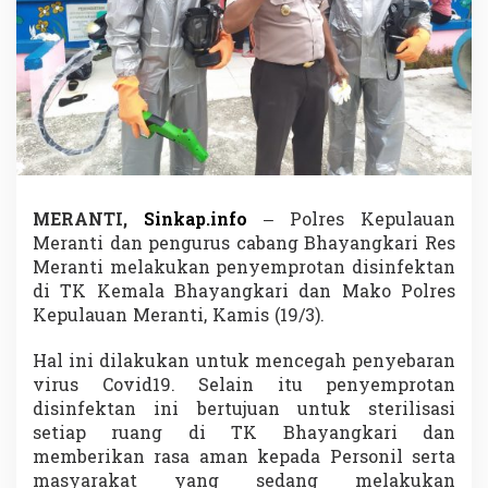
a
n
C
o
v
i
d
1
9
,
P
MERANTI,
Sinkap.info
– Polres Kepulauan
o
Meranti dan pengurus cabang Bhayangkari Res
l
r
Meranti melakukan penyemprotan disinfektan
e
di TK Kemala Bhayangkari dan Mako Polres
s
Kepulauan Meranti, Kamis (19/3).
M
e
Hal ini dilakukan untuk mencegah penyebaran
r
a
virus Covid19. Selain itu penyemprotan
n
disinfektan ini bertujuan untuk sterilisasi
t
setiap ruang di TK Bhayangkari dan
i
memberikan rasa aman kepada Personil serta
d
masyarakat yang sedang melakukan
a