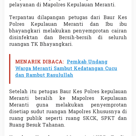
n
pelayanan di Mapolres Kepulauan Meranti.
B
h
Terpantau dilapangan petugas dari Baur Kes
a
Polres Kepulauan Meranti dan Ibu ibu
y
bhayangkari melakukan penyemprotan cairan
a
n
disinfektan dan Bersih-bersih di seluruh
g
ruangan TK Bhayangkari.
k
a
r
MENARIK DIBACA:
Pemkab Undang
i
Warga Meranti Sambut Kedatangan Cucu
S
e
dan Rambut Rasulullah
m
p
r
Setelah itu petugas Baur Kes Polres kepulauan
o
Meranti beralih ke Mapolres Kepulauan
t
Meranti guna melakukan penyemprotan
C
disetiap sudut ruangan Mapolres Khususnya di
a
ruang publik seperti ruang SKCK, SPKT dan
i
r
Ruang Besuk Tahanan.
a
n