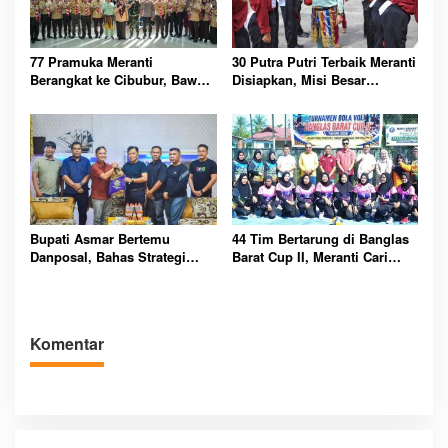
77 Pramuka Meranti
30 Putra Putri Terbaik Meranti
Berangkat ke Cibubur, Bawa
Disiapkan, Misi Besar
Misi Harumkan Nama Daerah
Kibarkan Merah Putih
Bupati Asmar Bertemu
44 Tim Bertarung di Banglas
Danposal, Bahas Strategi
Barat Cup II, Meranti Cari
Jaga Keamanan dan
Atlet Masa Depan
Kemajuan Meranti
Komentar