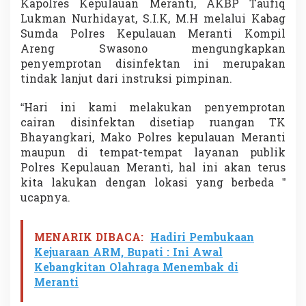
Kapolres Kepulauan Meranti, AKBP Taufiq
D
Lukman Nurhidayat, S.I.K, M.H melalui Kabag
i
Sumda Polres Kepulauan Meranti Kompil
s
i
Areng Swasono mengungkapkan
n
penyemprotan disinfektan ini merupakan
f
tindak lanjut dari instruksi pimpinan.
e
k
“Hari ini kami melakukan penyemprotan
t
a
cairan disinfektan disetiap ruangan TK
n
Bhayangkari, Mako Polres kepulauan Meranti
maupun di tempat-tempat layanan publik
Polres Kepulauan Meranti, hal ini akan terus
kita lakukan dengan lokasi yang berbeda ”
ucapnya.
MENARIK DIBACA:
Hadiri Pembukaan
Kejuaraan ARM, Bupati : Ini Awal
Kebangkitan Olahraga Menembak di
Meranti