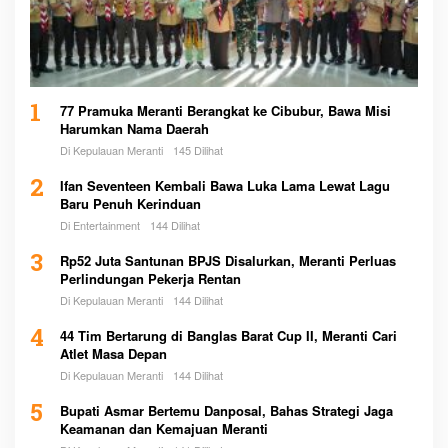
1
77 Pramuka Meranti Berangkat ke Cibubur, Bawa Misi
Harumkan Nama Daerah
Di Kepulauan Meranti
145 Dilihat
2
Ifan Seventeen Kembali Bawa Luka Lama Lewat Lagu
Baru Penuh Kerinduan
Di Entertainment
144 Dilihat
3
Rp52 Juta Santunan BPJS Disalurkan, Meranti Perluas
Perlindungan Pekerja Rentan
Di Kepulauan Meranti
144 Dilihat
4
44 Tim Bertarung di Banglas Barat Cup II, Meranti Cari
Atlet Masa Depan
Di Kepulauan Meranti
144 Dilihat
5
Bupati Asmar Bertemu Danposal, Bahas Strategi Jaga
Keamanan dan Kemajuan Meranti