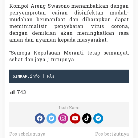
Kompol Areng Swasono menambahkan dengan
penyemprotan cairan disinfektan mudah-
mudahan bermanfaat dan diharapkan dapat
meminimalisir penyebaran virus corona,
dengan demikian akan meningkatkan rasa
aman dan nyaman kepada masyarakat.
“Semoga Kepulauan Meranti tetap semangat,
sehat dan jaya ,” tutupnya.
SINKAP.info
 | Rls 
743
Ikuti Kami
N
Pos sebelumnya
Pos berikutnya