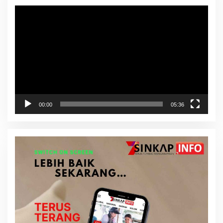
Pemutar
Video
00:00
05:36