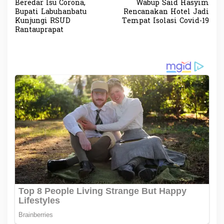
Beredar Isu Corona,
Wabup Said Hasyim
a
Bupati Labuhanbatu
Rencanakan Hotel Jadi
v
Kunjungi RSUD
Tempat Isolasi Covid-19
Rantauprapat
i
g
a
s
i
p
o
s