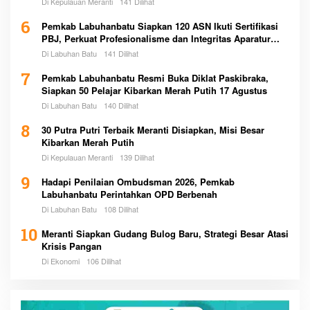
Di Kepulauan Meranti
141 Dilihat
6
Pemkab Labuhanbatu Siapkan 120 ASN Ikuti Sertifikasi
PBJ, Perkuat Profesionalisme dan Integritas Aparatur
Pemerintah
Di Labuhan Batu
141 Dilihat
7
Pemkab Labuhanbatu Resmi Buka Diklat Paskibraka,
Siapkan 50 Pelajar Kibarkan Merah Putih 17 Agustus
Di Labuhan Batu
140 Dilihat
8
30 Putra Putri Terbaik Meranti Disiapkan, Misi Besar
Kibarkan Merah Putih
Di Kepulauan Meranti
139 Dilihat
9
Hadapi Penilaian Ombudsman 2026, Pemkab
Labuhanbatu Perintahkan OPD Berbenah
Di Labuhan Batu
108 Dilihat
10
Meranti Siapkan Gudang Bulog Baru, Strategi Besar Atasi
Krisis Pangan
Di Ekonomi
106 Dilihat