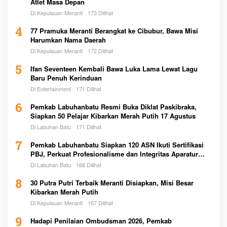
Atlet Masa Depan
Di Kepulauan Meranti
173 Dilihat
4
77 Pramuka Meranti Berangkat ke Cibubur, Bawa Misi
Harumkan Nama Daerah
Di Kepulauan Meranti
172 Dilihat
5
Ifan Seventeen Kembali Bawa Luka Lama Lewat Lagu
Baru Penuh Kerinduan
Di Entertainment
171 Dilihat
6
Pemkab Labuhanbatu Resmi Buka Diklat Paskibraka,
Siapkan 50 Pelajar Kibarkan Merah Putih 17 Agustus
Di Labuhan Batu
171 Dilihat
7
Pemkab Labuhanbatu Siapkan 120 ASN Ikuti Sertifikasi
PBJ, Perkuat Profesionalisme dan Integritas Aparatur
Pemerintah
Di Labuhan Batu
168 Dilihat
8
30 Putra Putri Terbaik Meranti Disiapkan, Misi Besar
Kibarkan Merah Putih
Di Kepulauan Meranti
167 Dilihat
9
Hadapi Penilaian Ombudsman 2026, Pemkab