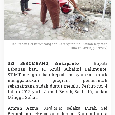
d
a
n
K
a
r
a
n
g
T
Kelurahan Sei Berombang dan Karang taruna Giatkan Kegiatan
Jum'at Bersih, (20/12/19)
a
r
u
n
SEI BEROMBANG
,
Sinkap.info —
Bupati
a
Labuhan batu H. Andi Suhaimi Dalimunte,
K
ST.MT menghimbau kepada masyarakat untuk
e
menggalakkan program pemerintah
l
u
sebagaimana sudah diatur melalui Perbup no. 4
r
tahun 2017 yaitu Jumat Bersih, Sabtu Hijau dan
a
Minggu Sehat.
h
a
Amran Azma, S.Pd.M.M selaku Lurah Sei
n
G
Berombang bekerja sama dengan Karang taruna