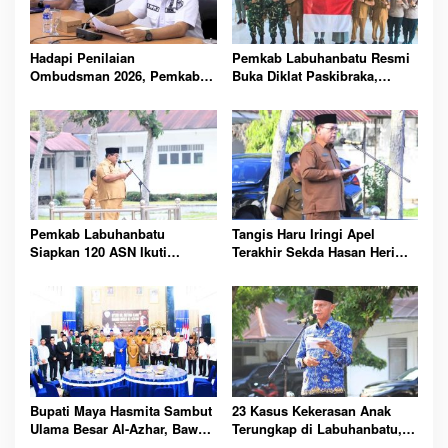
Hadapi Penilaian
Pemkab Labuhanbatu Resmi
Ombudsman 2026, Pemkab
Buka Diklat Paskibraka,
Labuhanbatu Perintahkan
Siapkan 50 Pelajar Kibarkan
OPD Berbenah
Merah Putih 17 Agustus
Pemkab Labuhanbatu
Tangis Haru Iringi Apel
Siapkan 120 ASN Ikuti
Terakhir Sekda Hasan Heri
Sertifikasi PBJ, Perkuat
Rambe Jelang Purna Bakti
Profesionalisme dan
Resmi
Integritas Aparatur
Pemerintah
Bupati Maya Hasmita Sambut
23 Kasus Kekerasan Anak
Ulama Besar Al-Azhar, Bawa
Terungkap di Labuhanbatu,
Berkah untuk Masyarakat
Pemkab Serukan