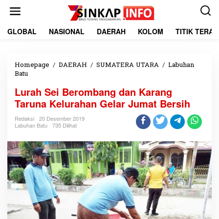
L
e
w
a
GLOBAL
NASIONAL
DAERAH
KOLOM
TITIK TERA
t
i
k
e
Homepage
/
DAERAH
/
SUMATERA UTARA
/
Labuhan
k
Batu
L
o
u
Lurah Sei Berombang dan Karang
n
r
t
a
Taruna Kelurahan Gelar Jumat Bersih
e
h
n
S
Redaksi
20 Desember 2019
Labuhan Batu
735 Dilihat
e
i
B
e
r
o
m
b
a
n
g