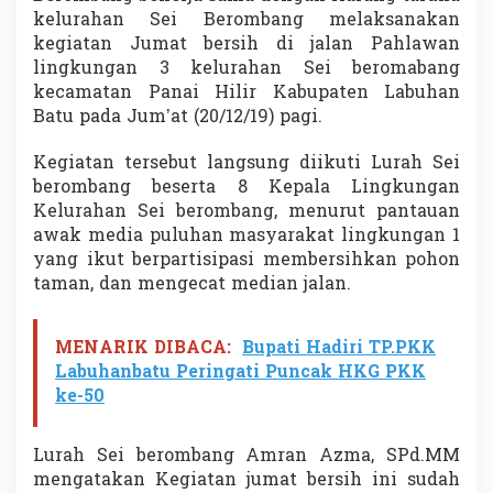
e
kelurahan Sei Berombang melaksanakan
l
kegiatan Jumat bersih di jalan Pahlawan
a
lingkungan 3 kelurahan Sei beromabang
r
kecamatan Panai Hilir Kabupaten Labuhan
J
u
Batu pada Jum’at (20/12/19) pagi.
m
a
Kegiatan tersebut langsung diikuti Lurah Sei
t
berombang beserta 8 Kepala Lingkungan
B
Kelurahan Sei berombang, menurut pantauan
e
r
awak media puluhan masyarakat lingkungan 1
s
yang ikut berpartisipasi membersihkan pohon
i
taman, dan mengecat median jalan.
h
MENARIK DIBACA:
Bupati Hadiri TP.PKK
Labuhanbatu Peringati Puncak HKG PKK
ke-50
Lurah Sei berombang Amran Azma, SPd.MM
mengatakan Kegiatan jumat bersih ini sudah