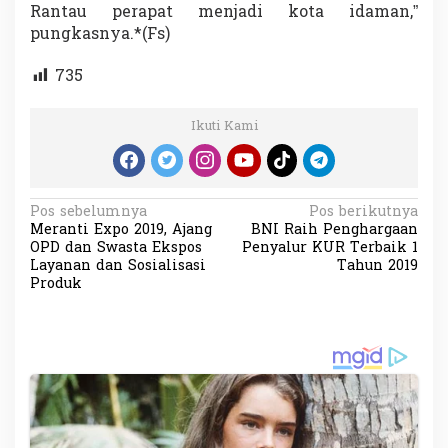
Rantau perapat menjadi kota idaman,”
pungkasnya.*(Fs)
735
Ikuti Kami
N
Pos sebelumnya
Pos berikutnya
Meranti Expo 2019, Ajang
BNI Raih Penghargaan
a
OPD dan Swasta Ekspos
Penyalur KUR Terbaik 1
v
Layanan dan Sosialisasi
Tahun 2019
Produk
i
g
a
s
i
p