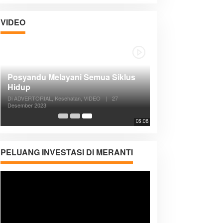
VIDEO
Posyandu Melayani Semua Siklus
Hidup
Di ADVERTORIAL, Kesehatan, VIDEO
|
27
Desember 2023
05:08
PELUANG INVESTASI DI MERANTI
Pemutar
Video