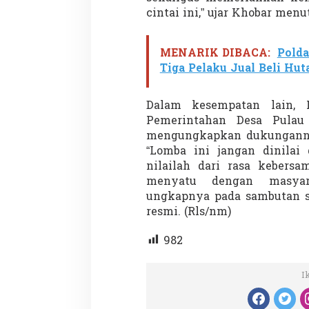
cintai ini,” ujar Khobar men
MENARIK DIBACA:
Polda
Penembakan Tragis
Tiga Pelaku Jual Beli Hu
Utah: Pelaku Sen
Masih Buron
Di GLOBAL, SOROTAN
|
Dalam kesempatan lain, 
Pemerintahan Desa Pulau
mengungkapkan dukunganny
“Lomba ini jangan dinilai 
nilailah dari rasa keber
menyatu dengan masyar
ungkapnya pada sambutan s
resmi. (Rls/nm)
982
I