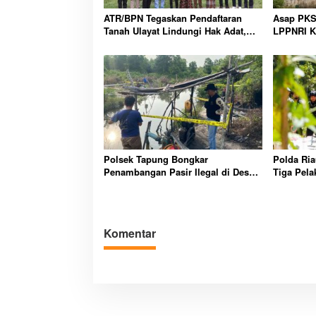
ATR/BPN Tegaskan Pendaftaran
Asap PKS 
Tanah Ulayat Lindungi Hak Adat,
LPPNRI K
Bukan Jadikan Milik Negara Lagi
Segera T
Polsek Tapung Bongkar
Polda Ria
Penambangan Pasir Ilegal di Desa
Tiga Pela
Karya Indah Kampar
Lindung 
Komentar