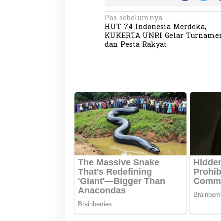
N
Pos sebelumnya
HUT 74 Indonesia Merdeka,
a
KUKERTA UNRI Gelar Turname
v
dan Pesta Rakyat
i
g
Partisipasi Pemu
a
Pelayanan Sukarel
Diadakan di Nanji
s
Di GLOBAL, VIDEO
|
18 
i
p
o
s