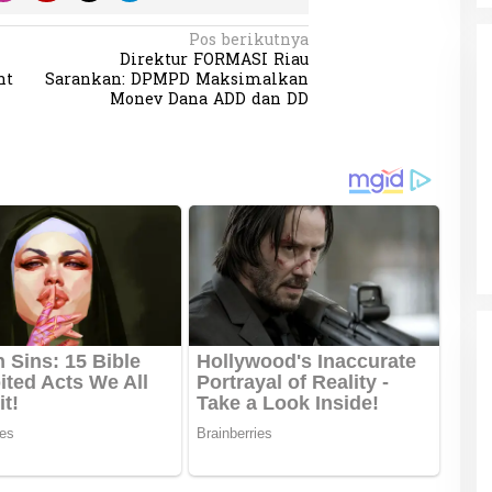
Pos berikutnya
Direktur FORMASI Riau
nt
Sarankan: DPMPD Maksimalkan
Monev Dana ADD dan DD
da dalam
Eksplore Meranti – Yok ke Meranti
a Internasional
Di Budaya, NASIONAL, VIDEO, Wisata
|
13 Januari
ng
Januari 2024
2024