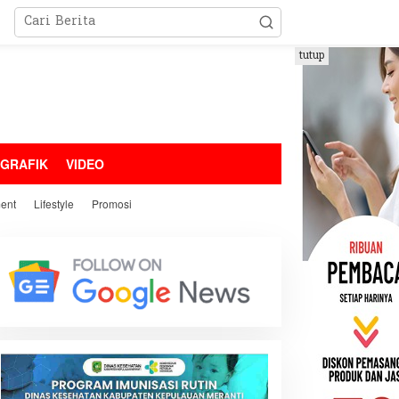
tutup
OGRAFIK
VIDEO
ment
Lifestyle
Promosi