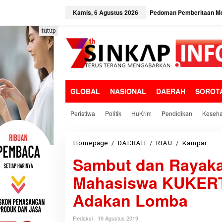
L
e
Kamis, 6 Agustus 2026
Pedoman Pemberitaan Me
w
a
tutup
t
i
k
e
k
o
GLOBAL
NASIONAL
DAERAH
SOROT
n
t
e
Peristiwa
Politik
HuKrim
Pendidikan
Keseha
n
Homepage
/
DAERAH
/
RIAU
/
Kampar
S
a
Sambut dan Rayaka
m
b
Mahasiswa KUKERT
u
t
Adakan Lomba
d
a
n
Redaksi
19 Agustus 2019