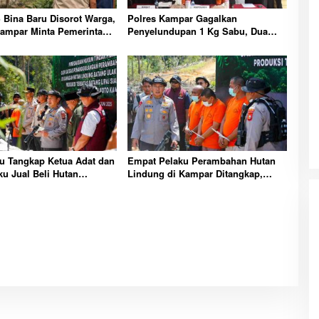
Bina Baru Disorot Warga,
Polres Kampar Gagalkan
ampar Minta Pemerintah
Penyelundupan 1 Kg Sabu, Dua
urun Tangan
Residivis Diamankan
u Tangkap Ketua Adat dan
Empat Pelaku Perambahan Hutan
ku Jual Beli Hutan
Lindung di Kampar Ditangkap,
Kampar
Sawit Ilegal Digerebek