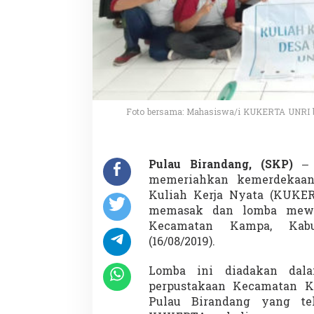
s
i
s
w
a
K
U
K
E
Foto bersama: Mahasiswa/i KUKERTA UNRI b
R
T
A
D
Pulau Birandang, (SKP)
– 
e
memeriahkan kemerdekaan 
s
a
Kuliah Kerja Nyata (KUKE
P
memasak dan lomba mewar
u
Kecamatan Kampa, Kab
l
(16/08/2019).
a
u
B
Lomba ini diadakan dal
i
perpustakaan Kecamatan K
r
Pulau Birandang yang te
a