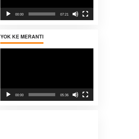
00:00
07:21
YOK KE MERANTI
Pemutar
Video
00:00
05:36