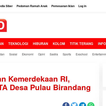
dia Siber
Pedoman Ramah Anak
Pemesanan Iklan
Log in
AN
TEKNOLOGI
HIBURAN
KOLOM
TITIK TERANG
INF
tan
Sosial
Ekonomi
Opini
Sastra
Sports
Exschool
Entertain
n Kemerdekaan RI,
A Desa Pulau Birandang