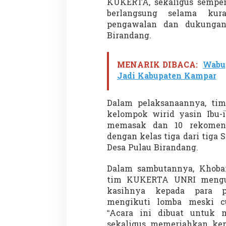
KUKERTA, sekaligus sempen
n
berlangsung selama ku
d
a
pengawalan dan dukungan
n
Birandang.
g
A
d
MENARIK DIBACA:
Wabup
a
Jadi Kabupaten Kampar
k
a
n
Dalam pelaksanaannya, t
L
o
kelompok wirid yasin Ibu-
m
memasak dan 10 rekomend
b
dengan kelas tiga dari tiga 
a
Desa Pulau Birandang.
Dalam sambutannya, Khobar
tim KUKERTA UNRI menguc
kasihnya kepada para 
mengikuti lomba meski cu
“Acara ini dibuat untuk m
sekaligus memeriahkan kem