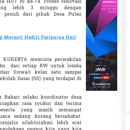
a HUT RI ke-74. Proses renovasi
rang lebih 3 minggu dengan
 penuh dari pihak Desa Pulau
 Meranti Hadiri Paripurna Hari
im KUKERTA meminta perwakilan
ibu dari setiap RW untuk lomba
asi Siswa/i kelas satu sampai
Sekolah Dasar (SD) yang terdapat di
 Bahari selaku koordinator desa
apkan rasa syukur dan terima
peserta yang masih semangat
aca sedang kurang bersahabat.
enjalin silahturahmi lebih erat
erdekaan negara kita yang kita