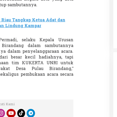
utup sambutannya.
 Riau Tangkap Ketua Adat dan
 Charlie Kirk di
Demonstrasi Gen-Z Guncang
tan Lindung Kampar
apan Jarak Jauh
Nepal, PM Mundur Mendadak
Setelah Gedung Parlemen Dibakar
12 September 2025
Di GLOBAL, SOROTAN
|
12 September 2025
Permadi, selaku Kepala Urusan
 Birandang dalam sambutannya
a dalam penyelanggaraan acara.
dari besar kecil hadiahnya, tapi
samaan tim KUKERTA UNRI untuk
akat Desa Pulau Birandang,”
ekaligus pembukaan acara secara
kuti Kami