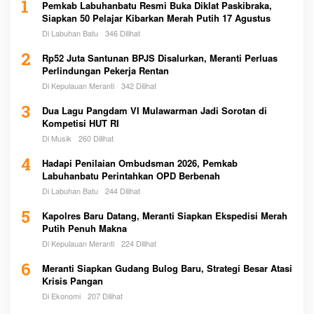
1
Pemkab Labuhanbatu Resmi Buka Diklat Paskibraka,
Siapkan 50 Pelajar Kibarkan Merah Putih 17 Agustus
Di Labuhan Batu
346 Dilihat
2
Rp52 Juta Santunan BPJS Disalurkan, Meranti Perluas
Perlindungan Pekerja Rentan
Di Kepulauan Meranti
342 Dilihat
3
Dua Lagu Pangdam VI Mulawarman Jadi Sorotan di
Kompetisi HUT RI
Di Musik
260 Dilihat
4
Hadapi Penilaian Ombudsman 2026, Pemkab
Labuhanbatu Perintahkan OPD Berbenah
Di Labuhan Batu
244 Dilihat
5
Kapolres Baru Datang, Meranti Siapkan Ekspedisi Merah
Putih Penuh Makna
Di Kepulauan Meranti
224 Dilihat
6
Meranti Siapkan Gudang Bulog Baru, Strategi Besar Atasi
Krisis Pangan
Di Ekonomi
207 Dilihat