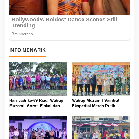
INFO MENARIK
Hari Jadi ke-69 Riau, Wabup
Wabup Muzamil Sambut
Muzamil Soroti Fiskal dan
Ekspedisi Merah Putih
Janjikan Pemerataan
Presisi, 1.200 Mangrove
Pembangunan untuk
Ditanam di Tanah Merah
Masyarakat