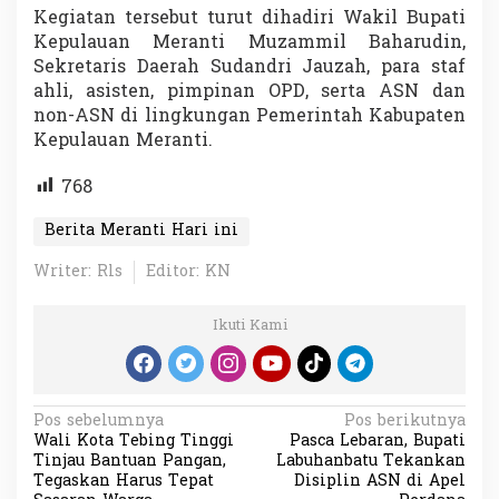
Kegiatan tersebut turut dihadiri Wakil Bupati
Kepulauan Meranti Muzammil Baharudin,
Sekretaris Daerah Sudandri Jauzah, para staf
ahli, asisten, pimpinan OPD, serta ASN dan
non-ASN di lingkungan Pemerintah Kabupaten
Kepulauan Meranti.
768
Berita Meranti Hari ini
Writer: Rls
Editor: KN
Ikuti Kami
N
Pos sebelumnya
Pos berikutnya
Wali Kota Tebing Tinggi
Pasca Lebaran, Bupati
a
Tinjau Bantuan Pangan,
Labuhanbatu Tekankan
v
Tegaskan Harus Tepat
Disiplin ASN di Apel