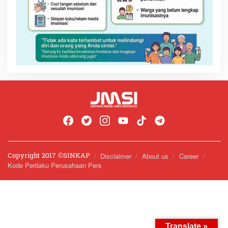
Copyright 2017 ©️SINKAP
Disclaimer
About us
Career
Kode Perilaku Perusahaan Pers
Translate »