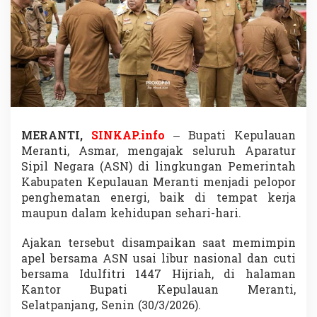
A
S
N
H
e
m
a
t
E
n
e
MERANTI,
SINKAP.info
– Bupati Kepulauan
r
Meranti,
Asmar
, mengajak seluruh Aparatur
g
Sipil Negara (ASN) di lingkungan Pemerintah
i
Kabupaten Kepulauan Meranti menjadi pelopor
,
penghematan energi, baik di tempat kerja
T
e
maupun dalam kehidupan sehari-hari.
g
a
Ajakan tersebut disampaikan saat memimpin
s
apel bersama ASN usai libur nasional dan cuti
k
bersama Idulfitri 1447 Hijriah, di halaman
a
n
Kantor Bupati Kepulauan Meranti,
D
Selatpanjang, Senin (30/3/2026).
i