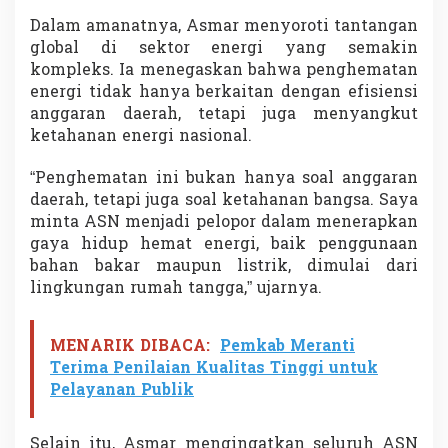
s
Dalam amanatnya, Asmar menyoroti tantangan
i
global di sektor energi yang semakin
p
l
kompleks. Ia menegaskan bahwa penghematan
i
energi tidak hanya berkaitan dengan efisiensi
n
anggaran daerah, tetapi juga menyangkut
d
ketahanan energi nasional.
a
n
E
“Penghematan ini bukan hanya soal anggaran
t
daerah, tetapi juga soal ketahanan bangsa. Saya
i
minta ASN menjadi pelopor dalam menerapkan
k
gaya hidup hemat energi, baik penggunaan
a
U
bahan bakar maupun listrik, dimulai dari
s
lingkungan rumah tangga,” ujarnya.
a
i
L
MENARIK DIBACA:
Pemkab Meranti
i
Terima Penilaian Kualitas Tinggi untuk
b
Pelayanan Publik
u
r
L
Selain itu, Asmar mengingatkan seluruh ASN
e