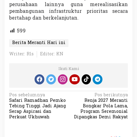
perusahaan lainnya guna merealisasikan
pembangunan infrastruktur prioritas secara
bertahap dan berkelanjutan.
599
Berita Meranti Hari ini
Writer: Rls
Editor: KN
Ikuti Kami
N
Pos sebelumnya
Pos berikutnya
Safari Ramadhan Pemko
Renja 2027 Meranti
a
Tebing Tinggi Jadi Ajang
Bongkar Pola Lama,
v
Serap Aspirasi dan
Program Seremonial
Perkuat Ukhuwah
Dipangkas Demi Rakyat
i
g