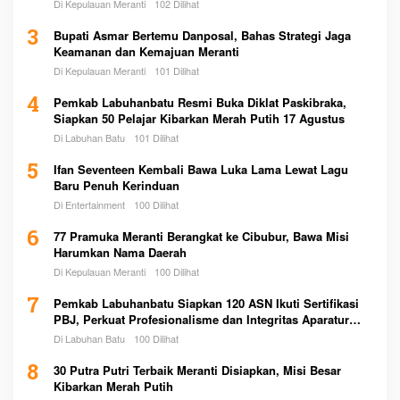
Di Kepulauan Meranti
102 Dilihat
3
Bupati Asmar Bertemu Danposal, Bahas Strategi Jaga
Keamanan dan Kemajuan Meranti
Di Kepulauan Meranti
101 Dilihat
4
Pemkab Labuhanbatu Resmi Buka Diklat Paskibraka,
Siapkan 50 Pelajar Kibarkan Merah Putih 17 Agustus
Di Labuhan Batu
101 Dilihat
5
Ifan Seventeen Kembali Bawa Luka Lama Lewat Lagu
Baru Penuh Kerinduan
Di Entertainment
100 Dilihat
6
77 Pramuka Meranti Berangkat ke Cibubur, Bawa Misi
Harumkan Nama Daerah
Di Kepulauan Meranti
100 Dilihat
7
Pemkab Labuhanbatu Siapkan 120 ASN Ikuti Sertifikasi
PBJ, Perkuat Profesionalisme dan Integritas Aparatur
Pemerintah
Di Labuhan Batu
100 Dilihat
8
30 Putra Putri Terbaik Meranti Disiapkan, Misi Besar
Kibarkan Merah Putih