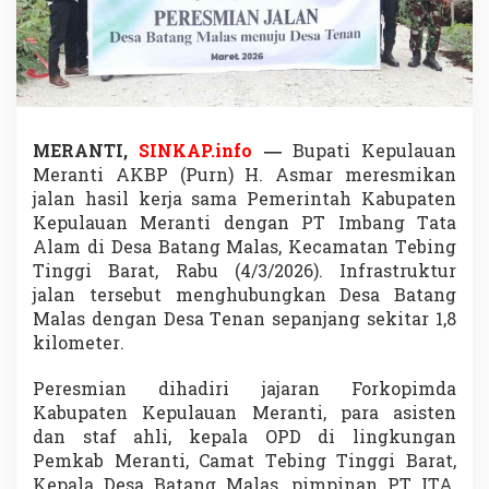
e
r
a
n
t
i
K
i
MERANTI,
SINKAP.info
—
Bupati Kepulauan
n
Meranti AKBP (Purn) H. Asmar meresmikan
i
jalan hasil kerja sama Pemerintah Kabupaten
T
Kepulauan Meranti dengan
PT Imbang Tata
e
Alam
di Desa Batang Malas, Kecamatan Tebing
r
b
Tinggi Barat, Rabu (4/3/2026). Infrastruktur
u
jalan tersebut menghubungkan Desa Batang
k
Malas dengan Desa Tenan sepanjang sekitar 1,8
a
kilometer.
Peresmian dihadiri jajaran Forkopimda
Kabupaten Kepulauan Meranti
, para asisten
dan staf ahli, kepala OPD di lingkungan
Pemkab Meranti, Camat Tebing Tinggi Barat,
Kepala Desa Batang Malas, pimpinan PT ITA,