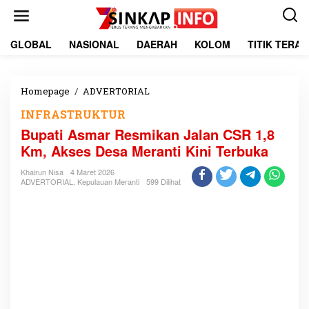
L
e
w
a
GLOBAL
NASIONAL
DAERAH
KOLOM
TITIK TERA
t
i
k
e
Homepage
/
ADVERTORIAL
B
k
u
INFRASTRUKTUR
o
p
n
a
Bupati Asmar Resmikan Jalan CSR 1,8
t
t
Km, Akses Desa Meranti Kini Terbuka
e
i
n
A
Khairun Nisa
4 Maret 2026
s
ADVERTORIAL
,
Kepulauan Meranti
599 Dilihat
m
a
r
R
e
s
m
i
k
a