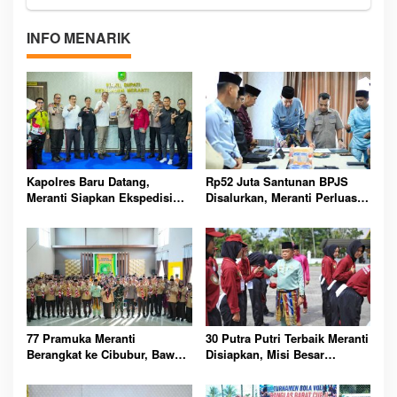
INFO MENARIK
Kapolres Baru Datang,
Rp52 Juta Santunan BPJS
Meranti Siapkan Ekspedisi
Disalurkan, Meranti Perluas
Merah Putih Penuh Makna
Perlindungan Pekerja Rentan
77 Pramuka Meranti
30 Putra Putri Terbaik Meranti
Berangkat ke Cibubur, Bawa
Disiapkan, Misi Besar
Misi Harumkan Nama Daerah
Kibarkan Merah Putih