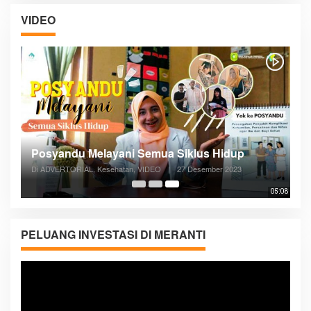
VIDEO
Posyandu Melayani Semua Siklus Hidup
Di ADVERTORIAL, Kesehatan, VIDEO
|
27 Desember 2023
05:08
PELUANG INVESTASI DI MERANTI
Pemutar
Video