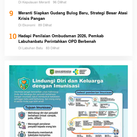
Di Kepulauan Meranti
96 Dilihat
9
Meranti Siapkan Gudang Bulog Baru, Strategi Besar Atasi
Krisis Pangan
Di Ekonomi
89 Dilihat
10
Hadapi Penilaian Ombudsman 2026, Pemkab
Labuhanbatu Perintahkan OPD Berbenah
Di Labuhan Batu
83 Dilihat