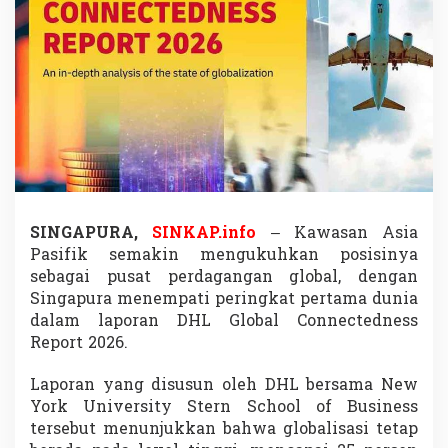
m
i
n
a
n
,
S
i
n
g
a
p
u
SINGAPURA,
SINKAP.info
– Kawasan Asia
r
Pasifik semakin mengukuhkan posisinya
a
sebagai pusat perdagangan global, dengan
J
a
Singapura
menempati peringkat pertama dunia
d
dalam laporan
DHL Global Connectedness
i
Report 2026
.
N
e
Laporan yang disusun oleh
DHL
bersama
New
g
a
York University Stern School of Business
r
tersebut menunjukkan bahwa globalisasi tetap
a