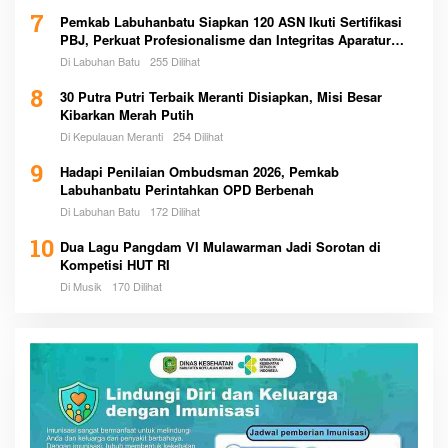
7
Pemkab Labuhanbatu Siapkan 120 ASN Ikuti Sertifikasi
PBJ, Perkuat Profesionalisme dan Integritas Aparatur
Pemerintah
Di Labuhan Batu
255 Dilihat
8
30 Putra Putri Terbaik Meranti Disiapkan, Misi Besar
Kibarkan Merah Putih
Di Kepulauan Meranti
254 Dilihat
9
Hadapi Penilaian Ombudsman 2026, Pemkab
Labuhanbatu Perintahkan OPD Berbenah
Di Labuhan Batu
172 Dilihat
10
Dua Lagu Pangdam VI Mulawarman Jadi Sorotan di
Kompetisi HUT RI
Di Musik
170 Dilihat