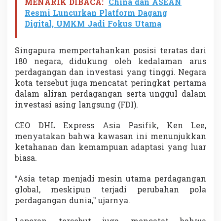
MENARIK DIBACA:
China dan ASEAN
n
Resmi Luncurkan Platform Dagang
D
Digital, UMKM Jadi Fokus Utama
u
n
i
Singapura mempertahankan posisi teratas dari
a
S
180 negara, didukung oleh kedalaman arus
a
perdagangan dan investasi yang tinggi. Negara
a
kota tersebut juga mencatat peringkat pertama
t
dalam aliran perdagangan serta unggul dalam
I
n
investasi asing langsung (FDI).
i
CEO DHL Express Asia Pasifik,
Ken Lee
,
menyatakan bahwa kawasan ini menunjukkan
ketahanan dan kemampuan adaptasi yang luar
biasa.
“Asia tetap menjadi mesin utama perdagangan
global, meskipun terjadi perubahan pola
perdagangan dunia,” ujarnya.