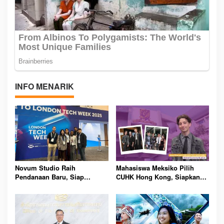
INFO MENARIK
Novum Studio Raih
Mahasiswa Meksiko Pilih
Pendanaan Baru, Siap
CUHK Hong Kong, Siapkan
Guncang Dunia Bisnis Lewat
Karier Media Global Lewat
Platform AI Ahoy Project
Beasiswa Internasional
Global
Bergengsi