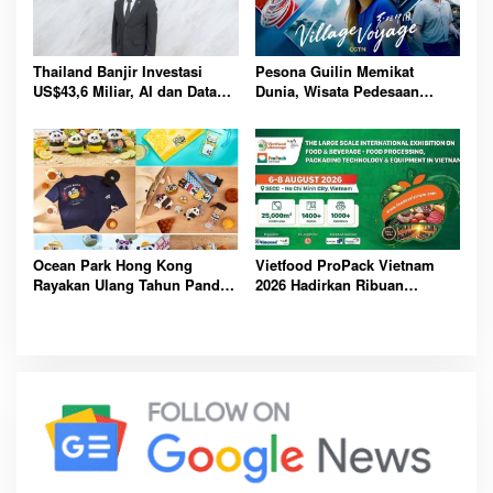
Thailand Banjir Investasi
Pesona Guilin Memikat
US$43,6 Miliar, AI dan Data
Dunia, Wisata Pedesaan
Center Jadi Penggerak
Hadirkan Pengalaman Budaya
Ekonomi Baru Nasional
dan Alam Tak Terlupakan
Bersama
Ocean Park Hong Kong
Vietfood ProPack Vietnam
Rayakan Ulang Tahun Panda,
2026 Hadirkan Ribuan
Pengunjung Berpeluang
Perusahaan Global, Perkuat
Bawa Pulang Mobil Listrik
Masa Depan Industri F&B
Mewah
Berkelanjutan