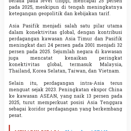
berada pada level tinggi, mencapai 25 persen
P
pada 2025, meskipun di tengah meningkatnya
a
ketegangan geopolitik dan kebijakan tarif.
l
i
n
Asia Pasifik menjadi salah satu pilar utama
g
dalam konektivitas global, dengan kontribusi
T
perdagangan kawasan Asia Timur dan Pasifik
e
meningkat dari 24 persen pada 2001 menjadi 32
r
h
persen pada 2025. Sejumlah negara di kawasan
u
juga mencatat kenaikan peringkat
b
konektivitas global, termasuk Malaysia,
u
Thailand, Korea Selatan, Taiwan, dan Vietnam.
n
g
P
Selain itu, perdagangan intra-Asia terus
e
menguat sejak 2023. Peningkatan ekspor
China
r
ke kawasan ASEAN, yang naik 13 persen pada
d
2025, turut memperkuat posisi Asia Tenggara
a
g
sebagai koridor perdagangan yang berkembang
a
pesat.
n
g
a