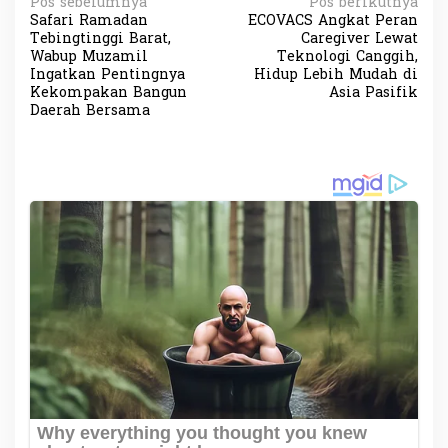
N
Pos sebelumnya
Pos berikutnya
Safari Ramadan
ECOVACS Angkat Peran
a
Tebingtinggi Barat,
Caregiver Lewat
v
Wabup Muzamil
Teknologi Canggih,
Ingatkan Pentingnya
Hidup Lebih Mudah di
i
Kekompakan Bangun
Asia Pasifik
Daerah Bersama
g
a
s
i
p
o
s