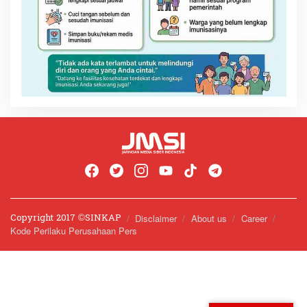
Copyright 2017 ©️SINKAP
Disclaimer
About us
Career
Kode Perilaku Perusahaan Pers