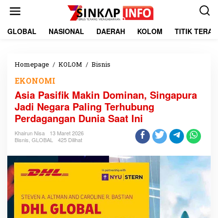
L
e
w
a
GLOBAL
NASIONAL
DAERAH
KOLOM
TITIK TERA
t
i
k
e
Homepage
/
KOLOM
/
Bisnis
A
k
s
EKONOMI
o
i
n
a
Asia Pasifik Makin Dominan, Singapura
t
P
Jadi Negara Paling Terhubung
e
a
Perdagangan Dunia Saat Ini
n
s
i
Khairun Nisa
13 Maret 2026
f
Bisnis
,
GLOBAL
425 Dilihat
i
k
M
a
k
i
n
D
o