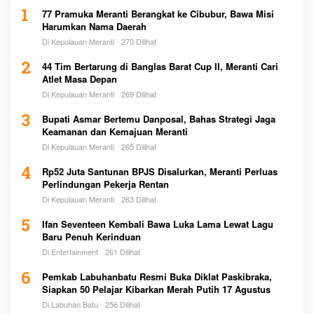
1
77 Pramuka Meranti Berangkat ke Cibubur, Bawa Misi
Harumkan Nama Daerah
Di Kepulauan Meranti
270 Dilihat
2
44 Tim Bertarung di Banglas Barat Cup II, Meranti Cari
Atlet Masa Depan
Di Kepulauan Meranti
269 Dilihat
3
Bupati Asmar Bertemu Danposal, Bahas Strategi Jaga
Keamanan dan Kemajuan Meranti
Di Kepulauan Meranti
265 Dilihat
4
Rp52 Juta Santunan BPJS Disalurkan, Meranti Perluas
Perlindungan Pekerja Rentan
Di Kepulauan Meranti
263 Dilihat
5
Ifan Seventeen Kembali Bawa Luka Lama Lewat Lagu
Baru Penuh Kerinduan
Di Entertainment
261 Dilihat
6
Pemkab Labuhanbatu Resmi Buka Diklat Paskibraka,
Siapkan 50 Pelajar Kibarkan Merah Putih 17 Agustus
Di Labuhan Batu
256 Dilihat