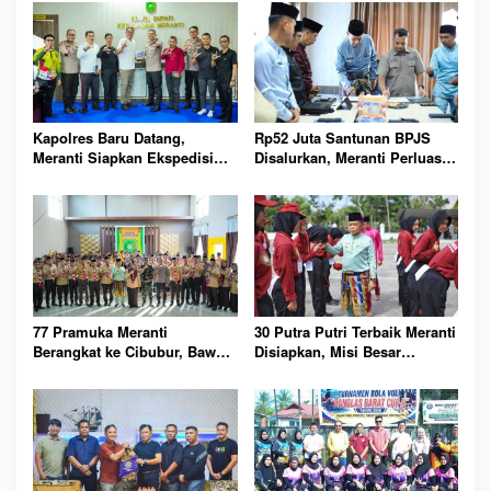
Kapolres Baru Datang,
Rp52 Juta Santunan BPJS
Meranti Siapkan Ekspedisi
Disalurkan, Meranti Perluas
Merah Putih Penuh Makna
Perlindungan Pekerja Rentan
77 Pramuka Meranti
30 Putra Putri Terbaik Meranti
Berangkat ke Cibubur, Bawa
Disiapkan, Misi Besar
Misi Harumkan Nama Daerah
Kibarkan Merah Putih