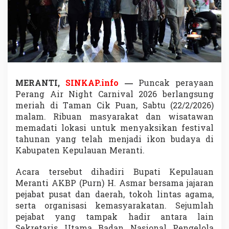
0
2
6
D
a
t
a
n
g
MERANTI,
SINKAP.info
—
Puncak perayaan
k
Perang Air Night Carnival 2026 berlangsung
a
meriah di Taman Cik Puan, Sabtu (22/2/2026)
n
2
malam. Ribuan masyarakat dan wisatawan
0
memadati lokasi untuk menyaksikan festival
R
tahunan yang telah menjadi ikon budaya di
i
Kabupaten Kepulauan Meranti
.
b
u
P
Acara tersebut dihadiri Bupati Kepulauan
e
Meranti AKBP (Purn) H. Asmar bersama jajaran
n
pejabat pusat dan daerah, tokoh lintas agama,
u
serta organisasi kemasyarakatan. Sejumlah
m
pejabat yang tampak hadir antara lain
p
a