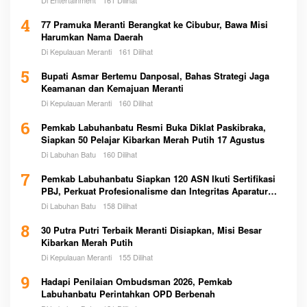
4
77 Pramuka Meranti Berangkat ke Cibubur, Bawa Misi
Harumkan Nama Daerah
Di Kepulauan Meranti
161 Dilihat
5
Bupati Asmar Bertemu Danposal, Bahas Strategi Jaga
Keamanan dan Kemajuan Meranti
Di Kepulauan Meranti
160 Dilihat
6
Pemkab Labuhanbatu Resmi Buka Diklat Paskibraka,
Siapkan 50 Pelajar Kibarkan Merah Putih 17 Agustus
Di Labuhan Batu
160 Dilihat
7
Pemkab Labuhanbatu Siapkan 120 ASN Ikuti Sertifikasi
PBJ, Perkuat Profesionalisme dan Integritas Aparatur
Pemerintah
Di Labuhan Batu
158 Dilihat
8
30 Putra Putri Terbaik Meranti Disiapkan, Misi Besar
Kibarkan Merah Putih
Di Kepulauan Meranti
155 Dilihat
9
Hadapi Penilaian Ombudsman 2026, Pemkab
Labuhanbatu Perintahkan OPD Berbenah