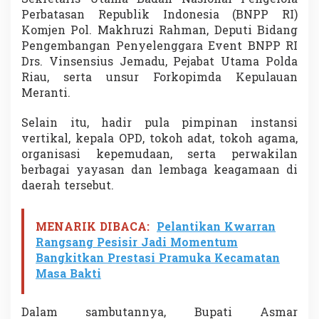
Sekretaris Utama
Badan Nasional Pengelola
n
Perbatasan Republik Indonesia
(BNPP RI)
g
Komjen Pol. Makhruzi Rahman, Deputi Bidang
Pengembangan Penyelenggara Event BNPP RI
Drs. Vinsensius Jemadu, Pejabat Utama
Polda
Riau
, serta unsur Forkopimda Kepulauan
Meranti.
Selain itu, hadir pula pimpinan instansi
vertikal, kepala OPD, tokoh adat, tokoh agama,
organisasi kepemudaan, serta perwakilan
berbagai yayasan dan lembaga keagamaan di
daerah tersebut.
MENARIK DIBACA:
Pelantikan Kwarran
Rangsang Pesisir Jadi Momentum
Bangkitkan Prestasi Pramuka Kecamatan
Masa Bakti
Dalam sambutannya, Bupati Asmar