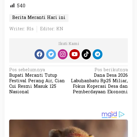
540
Berita Meranti Hari ini
Writer: Rls
Editor: KN
Ikuti Kami
N
Pos sebelumnya
Pos berikutnya
Bupati Meranti Tutup
Dana Desa 2026
a
Festival Perang Air, Cian
Labuhanbatu Rp25 Miliar,
v
Cui Resmi Masuk 125
Fokus Koperasi Desa dan
Nasional
Pemberdayaan Ekonomi
i
g
a
s
i