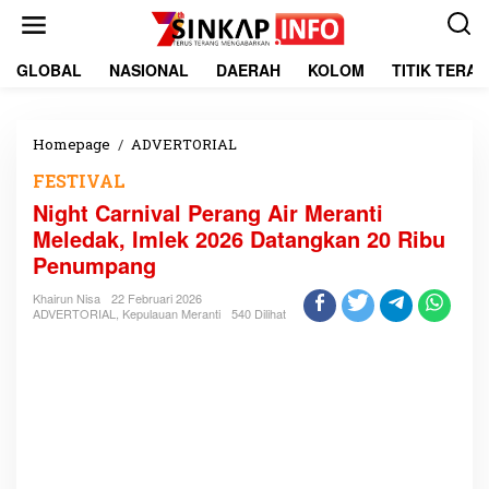
L
e
w
a
GLOBAL
NASIONAL
DAERAH
KOLOM
TITIK TERA
t
i
k
e
Homepage
/
ADVERTORIAL
N
k
i
FESTIVAL
o
g
n
h
Night Carnival Perang Air Meranti
t
t
Meledak, Imlek 2026 Datangkan 20 Ribu
e
C
Penumpang
n
a
r
Khairun Nisa
22 Februari 2026
n
ADVERTORIAL
,
Kepulauan Meranti
540 Dilihat
i
v
a
l
P
e
r
a
n