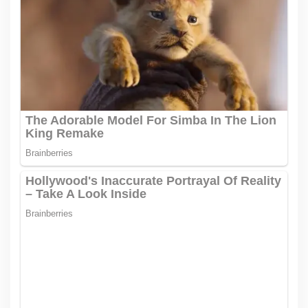
p
o
s