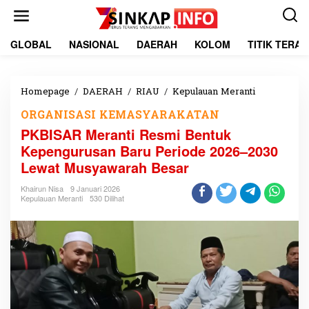
L
e
w
a
GLOBAL
NASIONAL
DAERAH
KOLOM
TITIK TERA
t
i
k
e
Homepage
/
DAERAH
/
RIAU
/
Kepulauan Meranti
P
k
K
ORGANISASI KEMASYARAKATAN
o
B
n
I
PKBISAR Meranti Resmi Bentuk
t
S
Kepengurusan Baru Periode 2026–2030
e
A
Lewat Musyawarah Besar
n
R
M
Khairun Nisa
9 Januari 2026
e
Kepulauan Meranti
530 Dilihat
r
a
n
t
i
R
e
s
m