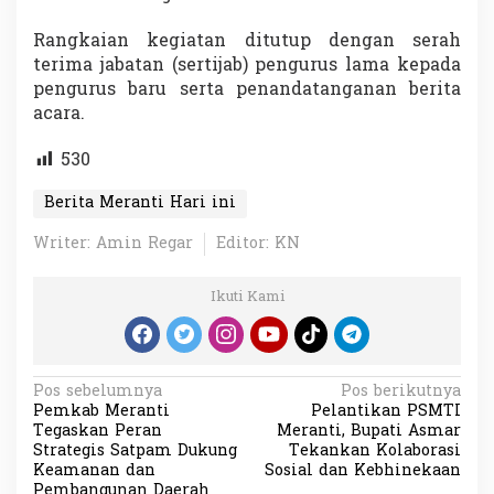
Rangkaian kegiatan ditutup dengan serah
terima jabatan (sertijab) pengurus lama kepada
pengurus baru serta penandatanganan berita
acara.
530
Berita Meranti Hari ini
Writer: Amin Regar
Editor: KN
Ikuti Kami
N
Pos sebelumnya
Pos berikutnya
Pemkab Meranti
Pelantikan PSMTI
a
Tegaskan Peran
Meranti, Bupati Asmar
v
Strategis Satpam Dukung
Tekankan Kolaborasi
Keamanan dan
Sosial dan Kebhinekaan
i
Pembangunan Daerah