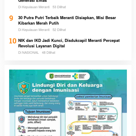
Generasi Emas
Di Kepulauan Meranti
53 Dilihat
9
30 Putra Putri Terbaik Meranti Disiapkan, Misi Besar
Kibarkan Merah Putih
Di Kepulauan Meranti
52 Dilihat
10
NIK dan IKD Jadi Kunci, Disdukcapil Meranti Percepat
Revolusi Layanan Digital
Di NASIONAL
48 Dilihat