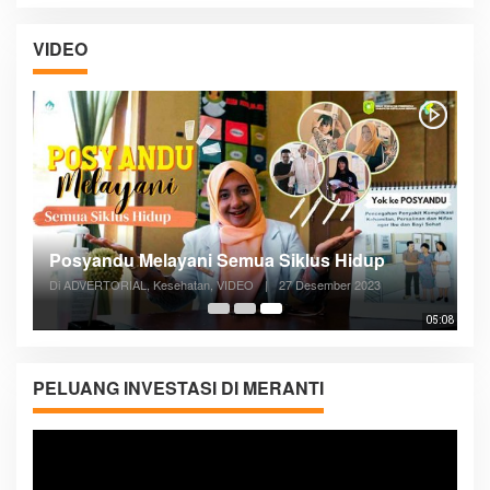
VIDEO
Posyandu Melayani Semua Siklus Hidup
Di ADVERTORIAL, Kesehatan, VIDEO
|
27 Desember 2023
05:08
PELUANG INVESTASI DI MERANTI
Pemutar
Video