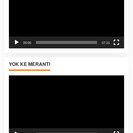
00:00
07:21
YOK KE MERANTI
Pemutar
Video