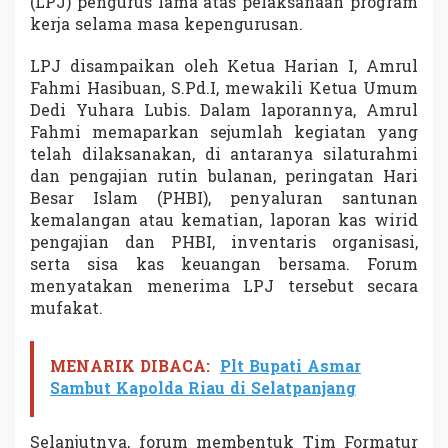
(LPJ) pengurus lama atas pelaksanaan program
r
kerja selama masa kepengurusan.
i
o
d
LPJ disampaikan oleh Ketua Harian I, Amrul
e
Fahmi Hasibuan, S.Pd.I, mewakili Ketua Umum
2
Dedi Yuhara Lubis. Dalam laporannya, Amrul
0
Fahmi memaparkan sejumlah kegiatan yang
2
telah dilaksanakan, di antaranya silaturahmi
6
–
dan pengajian rutin bulanan, peringatan Hari
2
Besar Islam (PHBI), penyaluran santunan
0
kemalangan atau kematian, laporan kas wirid
3
pengajian dan PHBI, inventaris organisasi,
0
L
serta sisa kas keuangan bersama. Forum
e
menyatakan menerima LPJ tersebut secara
w
mufakat.
a
t
M
MENARIK DIBACA:
Plt Bupati Asmar
u
Sambut Kapolda Riau di Selatpanjang
s
y
a
Selanjutnya, forum membentuk Tim Formatur
w