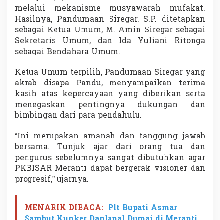
a
melalui mekanisme musyawarah mufakat.
r
Hasilnya, Pandumaan Siregar, S.P. ditetapkan
a
sebagai Ketua Umum, M. Amin Siregar sebagai
h
Sekretaris Umum, dan Ida Yuliani Ritonga
B
e
sebagai Bendahara Umum.
s
a
Ketua Umum terpilih, Pandumaan Siregar yang
r
akrab disapa Pandu, menyampaikan terima
kasih atas kepercayaan yang diberikan serta
menegaskan pentingnya dukungan dan
bimbingan dari para pendahulu.
“Ini merupakan amanah dan tanggung jawab
bersama. Tunjuk ajar dari orang tua dan
pengurus sebelumnya sangat dibutuhkan agar
PKBISAR Meranti dapat bergerak visioner dan
progresif,” ujarnya.
MENARIK DIBACA:
Plt Bupati Asmar
Sambut Kunker Danlanal Dumai di Meranti