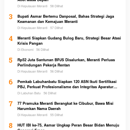
Di Kepulauan Meranti
58 Dilihat
3
Bupati Asmar Bertemu Danposal, Bahas Strategi Jaga
Keamanan dan Kemajuan Meranti
Di Kepulauan Meranti
57 Dilihat
4
Meranti Siapkan Gudang Bulog Baru, Strategi Besar Atasi
Krisis Pangan
Di Ekonomi
56 Dilihat
5
Rp52 Juta Santunan BPJS Disalurkan, Meranti Perluas
Perlindungan Pekerja Rentan
Di Kepulauan Meranti
56 Dilihat
6
Pemkab Labuhanbatu Siapkan 120 ASN Ikuti Sertifikasi
PBJ, Perkuat Profesionalisme dan Integritas Aparatur
Pemerintah
Di Labuhan Batu
56 Dilihat
7
77 Pramuka Meranti Berangkat ke Cibubur, Bawa Misi
Harumkan Nama Daerah
Di Kepulauan Meranti
55 Dilihat
8
HUT IBI ke-75, Asmar Ungkap Peran Besar Bidan Menuju