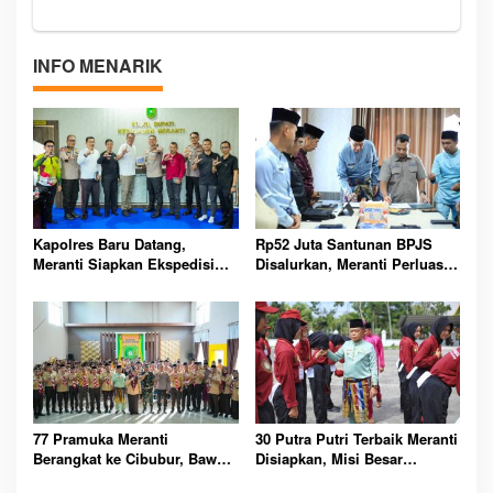
INFO MENARIK
Kapolres Baru Datang,
Rp52 Juta Santunan BPJS
Meranti Siapkan Ekspedisi
Disalurkan, Meranti Perluas
Merah Putih Penuh Makna
Perlindungan Pekerja Rentan
77 Pramuka Meranti
30 Putra Putri Terbaik Meranti
Berangkat ke Cibubur, Bawa
Disiapkan, Misi Besar
Misi Harumkan Nama Daerah
Kibarkan Merah Putih