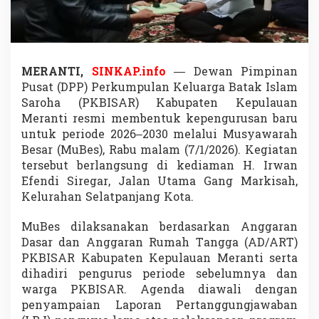
i
B
e
n
t
u
MERANTI,
SINKAP.info
— Dewan Pimpinan
k
Pusat (DPP) Perkumpulan Keluarga Batak Islam
K
Saroha (PKBISAR) Kabupaten Kepulauan
e
Meranti resmi membentuk kepengurusan baru
p
untuk periode 2026–2030 melalui Musyawarah
e
n
Besar (MuBes), Rabu malam (7/1/2026). Kegiatan
g
tersebut berlangsung di kediaman H. Irwan
u
Efendi Siregar, Jalan Utama Gang Markisah,
r
Kelurahan Selatpanjang Kota.
u
s
a
MuBes dilaksanakan berdasarkan Anggaran
n
Dasar dan Anggaran Rumah Tangga (AD/ART)
B
PKBISAR Kabupaten Kepulauan Meranti serta
a
dihadiri pengurus periode sebelumnya dan
r
u
warga PKBISAR. Agenda diawali dengan
P
penyampaian Laporan Pertanggungjawaban
e