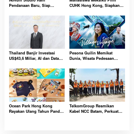
Pendanaan Baru, Siap
CUHK Hong Kong, Siapkan
Guncang Dunia Bisnis Lewat
Karier Media Global Lewat
Platform AI Ahoy Project
Beasiswa Internasional
Global
Bergengsi
Thailand Banjir Investasi
Pesona Guilin Memikat
US$43,6 Miliar, AI dan Data
Dunia, Wisata Pedesaan
Center Jadi Penggerak
Hadirkan Pengalaman Budaya
Ekonomi Baru Nasional
dan Alam Tak Terlupakan
Bersama
Ocean Park Hong Kong
TelkomGroup Resmikan
Rayakan Ulang Tahun Panda,
Kabel NCC Batam, Perkuat
Pengunjung Berpeluang
Gerbang Digital Indonesia
Bawa Pulang Mobil Listrik
Menuju Pasar Global Lebih
Mewah
Kompetitif