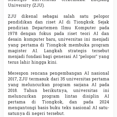
s
University (ZJU).
i
T
ZJU dikenal sebagai salah satu pelopor
e
pendidikan dan riset AI di Tiongkok. Sejak
k
n
pendirian Departemen Ilmu Komputer pada
o
1978 dengan fokus pada riset teori AI dan
l
desain komputer baru, universitas ini menjadi
o
yang pertama di Tiongkok membuka program
g
i
magister AI. Langkah strategis tersebut
H
menjadi fondasi bagi generasi AI “pelopor” yang
a
terus lahir hingga kini.
n
g
Merespon rencana pengembangan AI nasional
z
h
2017, ZJU termasuk dari 35 universitas pertama
o
yang meluncurkan program sarjana AI pada
u
2018. Tahun berikutnya, universitas ini
G
meluncurkan program lintas disiplin AI
l
pertama di Tiongkok, dan pada 2024
o
b
mengantongi basis buku teks nasional AI satu-
a
satunya di negeri tersebut.
l