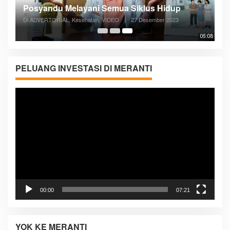
Posyandu Melayani Semua Siklus Hidup
Di ADVERTORIAL, Kesehatan, VIDEO
|
27 Desember 2023
05:08
PELUANG INVESTASI DI MERANTI
Pemutar
Video
00:00
07:21
YOK KE MERANTI