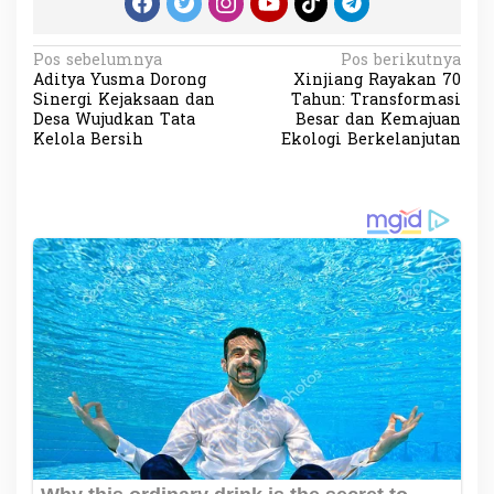
N
Pos sebelumnya
Pos berikutnya
Aditya Yusma Dorong
Xinjiang Rayakan 70
a
Sinergi Kejaksaan dan
Tahun: Transformasi
v
Desa Wujudkan Tata
Besar dan Kemajuan
Kelola Bersih
Ekologi Berkelanjutan
i
g
a
s
i
p
o
s