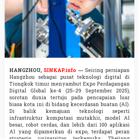
C
e
t
a
k
P
i
o
n
i
r
A
HANGZHOU,
SINKAP.info
—
Seiring persiapan
I
,
Hangzhou sebagai pusat teknologi digital di
D
Tiongkok timur menyambut Expo Perdagangan
o
Digital Global ke-4 (25–29 September 2025),
r
sorotan dunia tertuju pada pencapaian luar
o
n
biasa kota ini di bidang kecerdasan buatan (AI).
g
Di balik kemajuan teknologi seperti
I
infrastruktur komputasi mutakhir, model AI
n
besar, robot cerdas, dan lebih dari 100 aplikasi
o
AI yang dipamerkan di expo, terdapat peran
v
a
strategis universitas terkemuka: Zhejiang