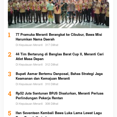
1
77 Pramuka Meranti Berangkat ke Cibubur, Bawa Misi
Harumkan Nama Daerah
Di Kepulauan Meranti
317 Dilihat
2
44 Tim Bertarung di Banglas Barat Cup II, Meranti Cari
Atlet Masa Depan
Di Kepulauan Meranti
312 Dilihat
3
Bupati Asmar Bertemu Danposal, Bahas Strategi Jaga
Keamanan dan Kemajuan Meranti
Di Kepulauan Meranti
310 Dilihat
4
Rp52 Juta Santunan BPJS Disalurkan, Meranti Perluas
Perlindungan Pekerja Rentan
Di Kepulauan Meranti
308 Dilihat
5
Ifan Seventeen Kembali Bawa Luka Lama Lewat Lagu