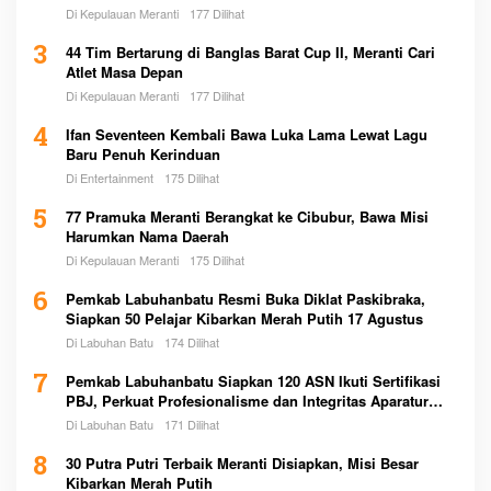
Di Kepulauan Meranti
177 Dilihat
3
44 Tim Bertarung di Banglas Barat Cup II, Meranti Cari
Atlet Masa Depan
Di Kepulauan Meranti
177 Dilihat
4
Ifan Seventeen Kembali Bawa Luka Lama Lewat Lagu
Baru Penuh Kerinduan
Di Entertainment
175 Dilihat
5
77 Pramuka Meranti Berangkat ke Cibubur, Bawa Misi
Harumkan Nama Daerah
Di Kepulauan Meranti
175 Dilihat
6
Pemkab Labuhanbatu Resmi Buka Diklat Paskibraka,
Siapkan 50 Pelajar Kibarkan Merah Putih 17 Agustus
Di Labuhan Batu
174 Dilihat
7
Pemkab Labuhanbatu Siapkan 120 ASN Ikuti Sertifikasi
PBJ, Perkuat Profesionalisme dan Integritas Aparatur
Pemerintah
Di Labuhan Batu
171 Dilihat
8
30 Putra Putri Terbaik Meranti Disiapkan, Misi Besar
Kibarkan Merah Putih