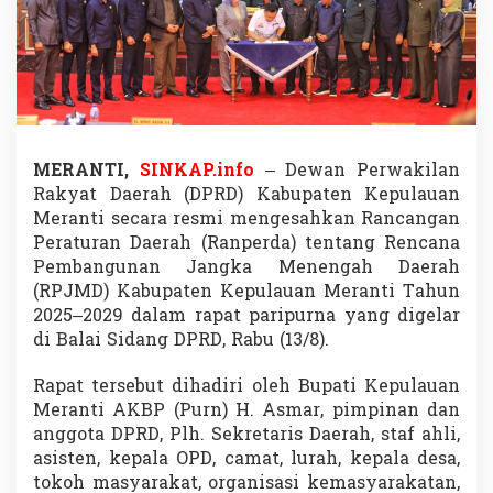
R
P
J
M
D
2
0
2
MERANTI,
SINKAP.info
– Dewan Perwakilan
5
–
Rakyat Daerah (DPRD) Kabupaten Kepulauan
2
Meranti secara resmi mengesahkan Rancangan
0
Peraturan Daerah (Ranperda) tentang Rencana
2
Pembangunan Jangka Menengah Daerah
9
W
(RPJMD) Kabupaten Kepulauan Meranti Tahun
u
2025–2029 dalam rapat paripurna yang digelar
j
di Balai Sidang DPRD, Rabu (13/8).
u
d
Rapat tersebut dihadiri oleh Bupati Kepulauan
k
a
Meranti AKBP (Purn) H. Asmar, pimpinan dan
n
anggota DPRD, Plh. Sekretaris Daerah, staf ahli,
D
asisten, kepala OPD, camat, lurah, kepala desa,
a
tokoh masyarakat, organisasi kemasyarakatan,
e