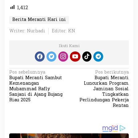
1,412
Berita Meranti Hari ini
Writer: Nurhadi
Editor: KN
Ikuti Kami
N
Pos sebelumnya
Pos berikutnya
Bupati Meranti Sambut
Bupati Meranti
a
Kemenangan
Luncurkan Program
v
Muhammad Rafly
Jaminan Sosial
Sanjani di Ajang Bujang
Tingkatkan
i
Riau 2025
Perlindungan Pekerja
Rentan
g
a
s
i