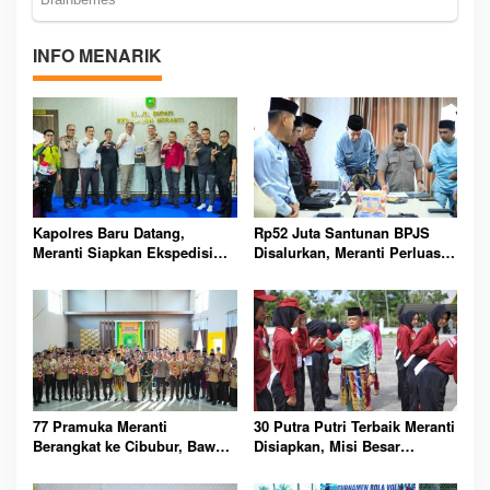
INFO MENARIK
Kapolres Baru Datang,
Rp52 Juta Santunan BPJS
Meranti Siapkan Ekspedisi
Disalurkan, Meranti Perluas
Merah Putih Penuh Makna
Perlindungan Pekerja Rentan
77 Pramuka Meranti
30 Putra Putri Terbaik Meranti
Berangkat ke Cibubur, Bawa
Disiapkan, Misi Besar
Misi Harumkan Nama Daerah
Kibarkan Merah Putih