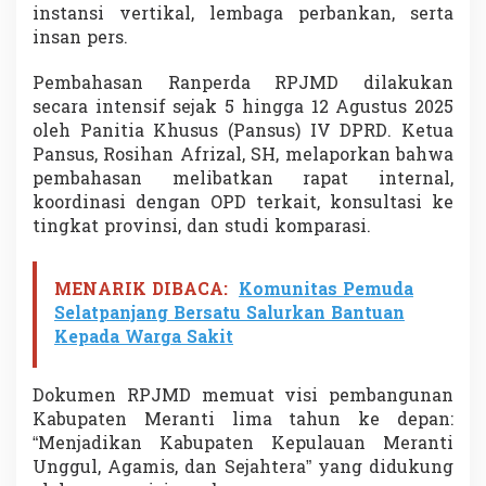
instansi vertikal, lembaga perbankan, serta
r
a
insan pers.
h
U
Pembahasan Ranperda RPJMD dilakukan
n
secara intensif sejak 5 hingga 12 Agustus 2025
g
oleh Panitia Khusus (Pansus) IV DPRD. Ketua
g
u
Pansus, Rosihan Afrizal, SH, melaporkan bahwa
l
pembahasan melibatkan rapat internal,
d
koordinasi dengan OPD terkait, konsultasi ke
a
tingkat provinsi, dan studi komparasi.
n
S
e
j
MENARIK DIBACA:
Komunitas Pemuda
a
Selatpanjang Bersatu Salurkan Bantuan
h
Kepada Warga Sakit
t
e
r
Dokumen RPJMD memuat visi pembangunan
a
Kabupaten Meranti lima tahun ke depan:
“Menjadikan Kabupaten Kepulauan Meranti
Unggul, Agamis, dan Sejahtera” yang didukung