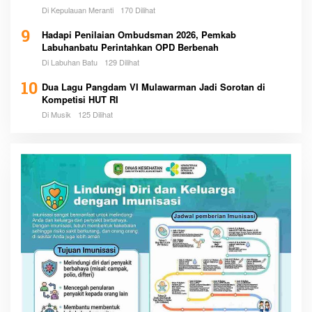
Di Kepulauan Meranti
170 Dilihat
9
Hadapi Penilaian Ombudsman 2026, Pemkab
Labuhanbatu Perintahkan OPD Berbenah
Di Labuhan Batu
129 Dilihat
10
Dua Lagu Pangdam VI Mulawarman Jadi Sorotan di
Kompetisi HUT RI
Di Musik
125 Dilihat