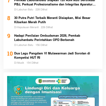
7
PBJ, Perkuat Profesionalisme dan Integritas Aparatur
Pemerintah
Di Labuhan Batu
228 Dilihat
8
30 Putra Putri Terbaik Meranti Disiapkan, Misi Besar
Kibarkan Merah Putih
Di Kepulauan Meranti
226 Dilihat
9
Hadapi Penilaian Ombudsman 2026, Pemkab
Labuhanbatu Perintahkan OPD Berbenah
Di Labuhan Batu
156 Dilihat
10
Dua Lagu Pangdam VI Mulawarman Jadi Sorotan di
Kompetisi HUT RI
Di Musik
154 Dilihat