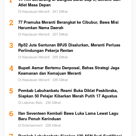
1
Atlet Masa Depan
Di Kepulauan Meranti
241 Dilihat
2
77 Pramuka Meranti Berangkat ke Cibubur, Bawa Misi
Harumkan Nama Daerah
Di Kepulauan Meranti
237 Dilihat
3
Rp52 Juta Santunan BPJS Disalurkan, Meranti Perluas
Perlindungan Pekerja Rentan
Di Kepulauan Meranti
235 Dilihat
4
Bupati Asmar Bertemu Danposal, Bahas Strategi Jaga
Keamanan dan Kemajuan Meranti
Di Kepulauan Meranti
235 Dilihat
5
Pemkab Labuhanbatu Resmi Buka Diklat Paskibraka,
Siapkan 50 Pelajar Kibarkan Merah Putih 17 Agustus
Di Labuhan Batu
230 Dilihat
6
Ifan Seventeen Kembali Bawa Luka Lama Lewat Lagu
Baru Penuh Kerinduan
Di Entertainment
228 Dilihat
Pemkab Labuhanbatu Siapkan 120 ASN Ikuti Sertifikasi