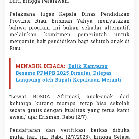
Duri, hingga Pelalawan.
i
S
Pelaksana tugas Kepala Dinas Pendidikan
M
A
Provinsi Riau, Erisman Yahya, menyatakan
S
bahwa program ini bukan sekadar alternatif,
M
melainkan komitmen pemerintah untuk
K
menjamin hak pendidikan bagi seluruh anak di
Riau.
MENARIK DIBACA:
Balik Kampung
Besame PPMPB 2025 Dimulai, Dilepas
Langsung oleh Bupati Kepulauan Meranti
“Lewat BOSDA Afirmasi, anak-anak dari
keluarga kurang mampu tetap bisa sekolah
secara gratis dengan kualitas yang terus kami
awasi,” ujar Erisman, Rabu (2/7).
Pendaftaran dan verifikasi berkas dibuka
mulai hari ini, Rabu (2/7/2025), hingga Selasa