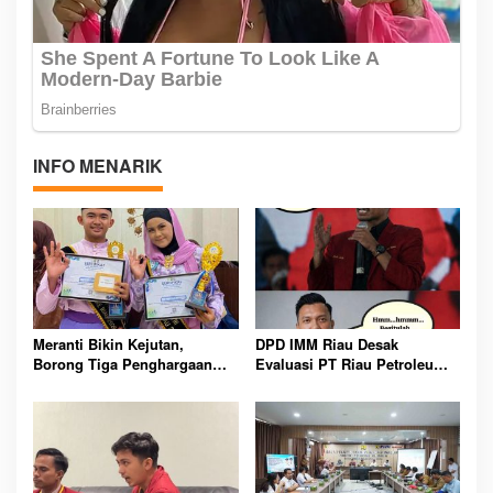
INFO MENARIK
Meranti Bikin Kejutan,
DPD IMM Riau Desak
Borong Tiga Penghargaan
Evaluasi PT Riau Petroleum
GenRe Riau 2026
Kampar, Soroti Transparansi
dan Kinerja Direksi