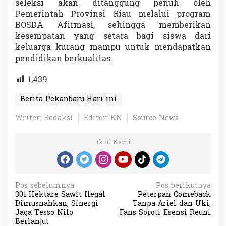
seleksi akan ditanggung penuh oleh
Pemerintah Provinsi Riau melalui program
BOSDA Afirmasi, sehingga memberikan
kesempatan yang setara bagi siswa dari
keluarga kurang mampu untuk mendapatkan
pendidikan berkualitas.
1,439
Berita Pekanbaru Hari ini
Writer: Redaksi
Editor: KN
Source News
Ikuti Kami
N
Pos sebelumnya
Pos berikutnya
301 Hektare Sawit Ilegal
Peterpan Comeback
a
Dimusnahkan, Sinergi
Tanpa Ariel dan Uki,
v
Jaga Tesso Nilo
Fans Soroti Esensi Reuni
Berlanjut