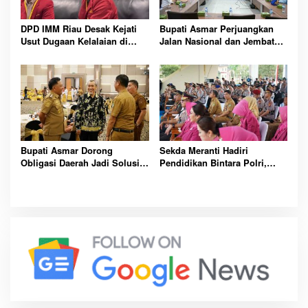
DPD IMM Riau Desak Kejati
Bupati Asmar Perjuangkan
Usut Dugaan Kelalaian di
Jalan Nasional dan Jembatan
Balik Peristiwa Sumatera
Strategis Demi Buka Akses
Blackout Besar
Meranti Lebih Luas
Bupati Asmar Dorong
Sekda Meranti Hadiri
Obligasi Daerah Jadi Solusi
Pendidikan Bintara Polri,
Percepat Pembangunan dan
Dorong Lahirnya Polisi
Kemandirian Fiskal Meranti
Humanis Berintegritas dan
Profesional