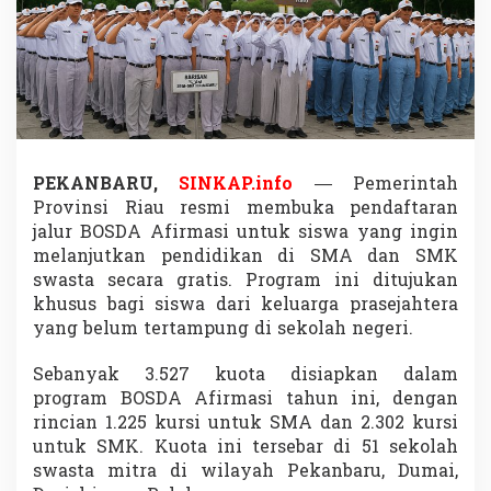
2
7
K
u
o
t
a
G
r
PEKANBARU,
SINKAP.info
— Pemerintah
a
Provinsi Riau resmi membuka pendaftaran
t
i
jalur BOSDA Afirmasi untuk siswa yang ingin
s
melanjutkan pendidikan di SMA dan SMK
B
swasta secara gratis. Program ini ditujukan
O
khusus bagi siswa dari keluarga prasejahtera
S
D
yang belum tertampung di sekolah negeri.
A
A
Sebanyak 3.527 kuota disiapkan dalam
f
program BOSDA Afirmasi tahun ini, dengan
i
rincian 1.225 kursi untuk SMA dan 2.302 kursi
r
m
untuk SMK. Kuota ini tersebar di 51 sekolah
a
swasta mitra di wilayah Pekanbaru, Dumai,
s