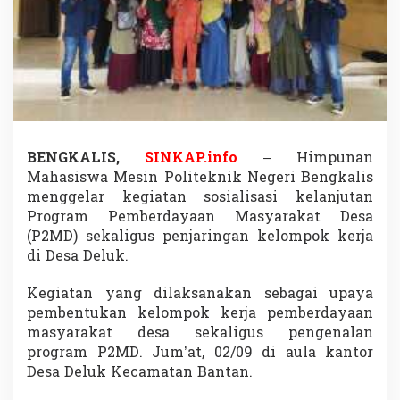
i
a
l
i
s
a
s
i
d
a
BENGKALIS,
SINKAP.info
– Himpunan
n
Mahasiswa Mesin Politeknik Negeri Bengkalis
P
menggelar kegiatan sosialisasi kelanjutan
e
Program Pemberdayaan Masyarakat Desa
n
j
(P2MD) sekaligus penjaringan kelompok kerja
a
di Desa Deluk.
r
i
Kegiatan yang dilaksanakan sebagai upaya
n
pembentukan kelompok kerja pemberdayaan
g
a
masyarakat desa sekaligus pengenalan
n
program P2MD. Jum’at, 02/09 di aula kantor
K
Desa Deluk Kecamatan Bantan.
e
l