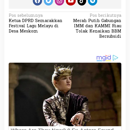
N
Pos sebelumnya
Pos berikutnya
Ketua DPRD Semarakkan
Merah Putih Gabungan
a
Festival Lagu Melayu di
IMM dan KAMMI Riau
v
Desa Meskom
Tolak Kenaikan BBM
Bersubsidi
i
g
a
s
i
p
o
s