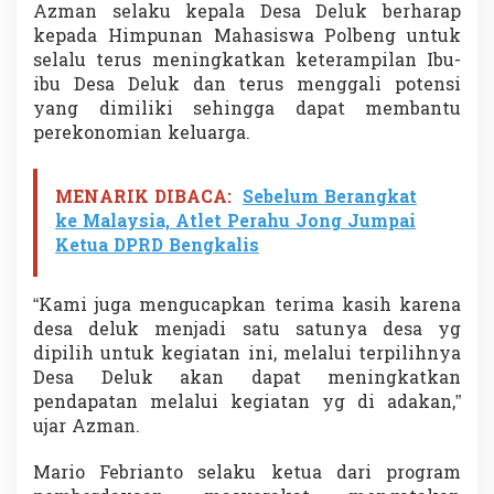
Azman selaku kepala Desa Deluk berharap
o
m
kepada Himpunan Mahasiswa Polbeng untuk
p
selalu terus meningkatkan keterampilan Ibu-
o
ibu Desa Deluk dan terus menggali potensi
k
yang dimiliki sehingga dapat membantu
K
perekonomian keluarga.
e
r
j
a
MENARIK DIBACA:
Sebelum Berangkat
P
ke Malaysia, Atlet Perahu Jong Jumpai
2
Ketua DPRD Bengkalis
M
D
“Kami juga mengucapkan terima kasih karena
desa deluk menjadi satu satunya desa yg
dipilih untuk kegiatan ini, melalui terpilihnya
Desa Deluk akan dapat meningkatkan
pendapatan melalui kegiatan yg di adakan,”
ujar Azman.
Mario Febrianto selaku ketua dari program