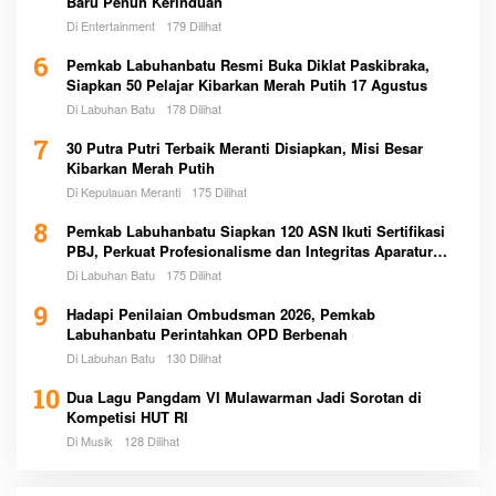
Baru Penuh Kerinduan
Di Entertainment
179 Dilihat
6
Pemkab Labuhanbatu Resmi Buka Diklat Paskibraka,
Siapkan 50 Pelajar Kibarkan Merah Putih 17 Agustus
Di Labuhan Batu
178 Dilihat
7
30 Putra Putri Terbaik Meranti Disiapkan, Misi Besar
Kibarkan Merah Putih
Di Kepulauan Meranti
175 Dilihat
8
Pemkab Labuhanbatu Siapkan 120 ASN Ikuti Sertifikasi
PBJ, Perkuat Profesionalisme dan Integritas Aparatur
Pemerintah
Di Labuhan Batu
175 Dilihat
9
Hadapi Penilaian Ombudsman 2026, Pemkab
Labuhanbatu Perintahkan OPD Berbenah
Di Labuhan Batu
130 Dilihat
10
Dua Lagu Pangdam VI Mulawarman Jadi Sorotan di
Kompetisi HUT RI
Di Musik
128 Dilihat