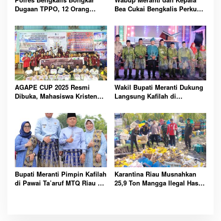
Dugaan TPPO, 12 Orang
Bea Cukai Bengkalis Perkuat
Diamankan dari Rumah
Sinergi Pengelolaan
Penampungan
Kepabeanan
AGAPE CUP 2025 Resmi
Wakil Bupati Meranti Dukung
Dibuka, Mahasiswa Kristen
Langsung Kafilah di
Polbeng Bersatu Lewat
Pembukaan MTQ ke-43 Riau
Olahraga
Bupati Meranti Pimpin Kafilah
Karantina Riau Musnahkan
di Pawai Ta’aruf MTQ Riau ke-
25,9 Ton Mangga Ilegal Hasil
43
Tangkapan Bea Cukai di
Bengkalis