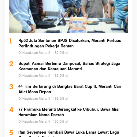
1
Rp52 Juta Santunan BPJS Disalurkan, Meranti Perluas
Perlindungan Pekerja Rentan
Di Kepulauan Meranti
182 Dilihat
2
Bupati Asmar Bertemu Danposal, Bahas Strategi Jaga
Keamanan dan Kemajuan Meranti
Di Kepulauan Meranti
182 Dilihat
3
44 Tim Bertarung di Banglas Barat Cup II, Meranti Cari
Atlet Masa Depan
Di Kepulauan Meranti
182 Dilihat
4
77 Pramuka Meranti Berangkat ke Cibubur, Bawa Misi
Harumkan Nama Daerah
Di Kepulauan Meranti
180 Dilihat
5
Ifan Seventeen Kembali Bawa Luka Lama Lewat Lagu