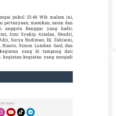
mpai pukul 23.46 Wib malam ini,
Patok Batas Tanah
Rekognisi Sejarah Kerajaan Siak
gai pertanyaan, masukan, saran dan
n Dukung
dan Harapan Daerah Istimewa Riau
h anggota Banggar yang hadir,
|
8 Agustus 2025
Di KOLOM, Opini, SOROTAN
|
16 Juni 2025
zmi, Irmi Syakip Arsalan, Hendri,
dri, Surya Budiman, Hj. Zahraini,
, Rianto, Simon Lumban Gaol, dan
kegiatan yang di tampung dari
 kegiatan-kegiatan yang menjadi
kuti Kami