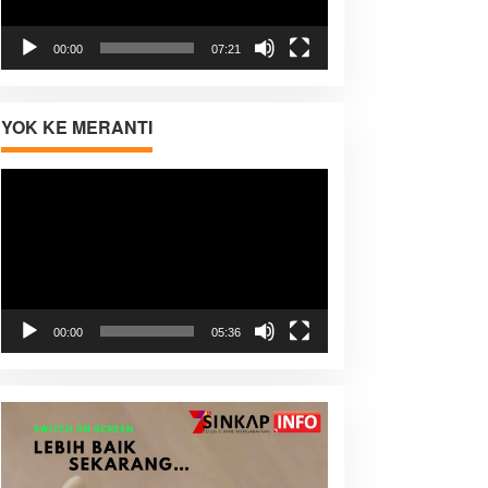
00:00
07:21
YOK KE MERANTI
Pemutar
Video
00:00
05:36