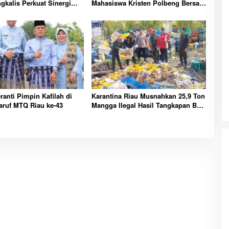
gkalis Perkuat Sinergi
Mahasiswa Kristen Polbeng Bersatu
aan Kepabeanan
Lewat Olahraga
ranti Pimpin Kafilah di
Karantina Riau Musnahkan 25,9 Ton
aruf MTQ Riau ke-43
Mangga Ilegal Hasil Tangkapan Bea
Cukai di Bengkalis