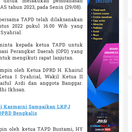
) untuk melakukan pembahasan
S tahun 2023, pada Senin (29/08).
bersama TAPD telah dilaksanakan
stus 2022 pukul 16.00 Wib yang
Syahrial.
eminta kepada ketua TAPD untuk
asi Perangkat Daerah (OPD) yang
tuk mengikuti rapat lanjutan.
pimpin oleh Ketua DPRD H. Khairul
tua I Syahrial, Wakil Ketua II
aiful Ardi dan anggota Banggar.
dhi Ikhsan.
ti Kasmarni Sampaikan LKPJ
DPRD Bengkalis
pin oleh ketua TAPD Bustami, HY