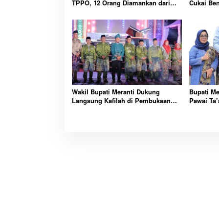
TPPO, 12 Orang Diamankan dari
Cukai Ben
Rumah Penampungan
Pengelol
Wakil Bupati Meranti Dukung
Bupati Me
Langsung Kafilah di Pembukaan
Pawai Ta’
MTQ ke-43 Riau