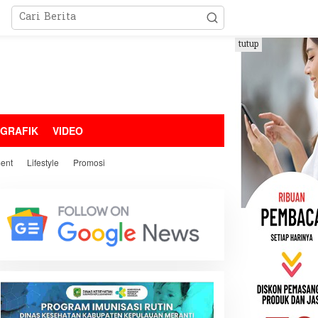
tutup
OGRAFIK
VIDEO
ment
Lifestyle
Promosi