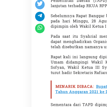
Pemerintah Daerah (TAPD
U
lanjutan terhadap RKUA RPPA
A
R
P
Sebelumnya Rapat Banggar 
P
pada hari Minggu, 28 Agu
A
dipimpin oleh Wakil Ketua I 
S
T
a
Pada saat itu Syahrial m
h
dapat menghadirkan Organis
u
telah disebutkan namanya un
n
2
Rapat kali ini langsung di
0
2
Umam didampingi Wakil Ke
3
Sofyan, Wakil Ketua III Sy
turut hadir Sekretaris Rafiar
MENARIK DIBACA:
Bupa
Tahun Anggaran 2021 ke 
Sementara dari TAPD dipim