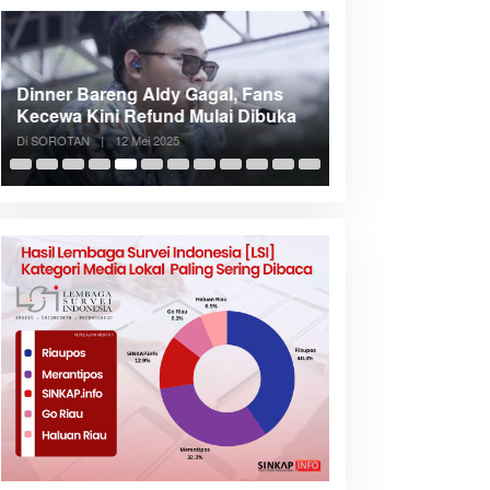
Dinner Bareng Aldy Gagal, Fans
Meranti Incar Kon
Kecewa Kini Refund Mulai Dibuka
Kepri, Bupati A
Di SOROTAN
|
12 Mei 2025
Di SOROTAN
|
6 Mei 2