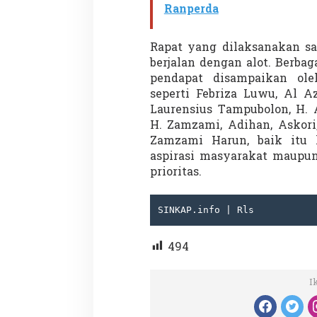
Ranperda
Rapat yang dilaksanakan sa
Demonstrasi Gen-Z Guncang
Menteri Nusron: 
berjalan dengan alot. Berba
Nepal, PM Mundur Mendadak
Cegah Konflik da
pendapat disampaikan ole
Setelah Gedung Parlemen Dibakar
Penataan Ruang
Di GLOBAL, SOROTAN
|
12 September 2025
Di NASIONAL, SOROTAN
seperti Febriza Luwu, Al A
Laurensius Tampubolon, H. A
H. Zamzami, Adihan, Askori
Zamzami Harun, baik itu 
aspirasi masyarakat maupun
prioritas.
SINKAP.info | Rls
494
I