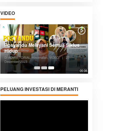
VIDEO
Posyandu Melayani Semua Siklus
Hidup
Di ADVERTORIAL, Kesehatan, VIDEO
|
27
Desember 2023
05:08
PELUANG INVESTASI DI MERANTI
Pemutar
Video