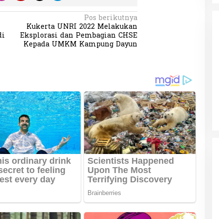
Pos berikutnya
Kukerta UNRI 2022 Melakukan
di
Eksplorasi dan Pembagian CHSE
Kepada UMKM Kampung Dayun
da dalam
Eksplore Meranti – Yok ke Meranti
a Internasional
Di Budaya, NASIONAL, VIDEO, Wisata
|
13 Januari
ng
Januari 2024
2024