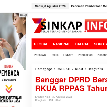
L
e
Sabtu, 8 Agustus 2026
Pedoman Pemberitaan Med
w
a
tutup
t
i
k
e
k
o
GLOBAL
NASIONAL
DAERAH
SOROT
n
t
e
Peristiwa
Politik
HuKrim
Pendidikan
Keseha
n
Homepage
/
DAERAH
/
RIAU
/
Bengkalis
B
a
Banggar DPRD Ber
n
g
RKUA RPPAS Tahun
g
a
r
Khairun Nisa
30 Agustus 2022
D
Bengkalis
494 Dilihat
P