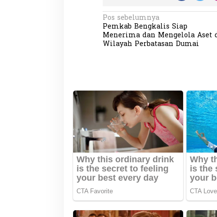
N
Pos sebelumnya
Pemkab Bengkalis Siap
a
Menerima dan Mengelola Aset 
v
Wilayah Perbatasan Dumai
i
g
Partisipasi Pemu
a
Pelayanan Sukarel
Diadakan di Nanji
s
Di GLOBAL, VIDEO
|
18 
i
p
o
s