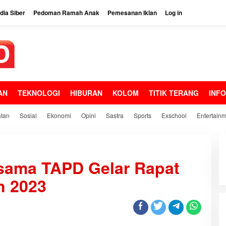
ia Siber
Pedoman Ramah Anak
Pemesanan Iklan
Log in
AN
TEKNOLOGI
HIBURAN
KOLOM
TITIK TERANG
INF
tan
Sosial
Ekonomi
Opini
Sastra
Sports
Exschool
Entertain
sama TAPD Gelar Rapat
 2023