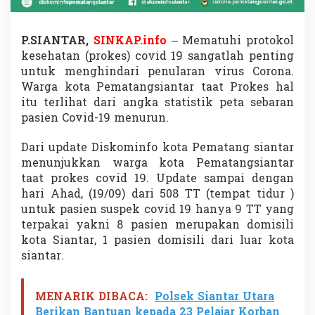
o
v
i
P.SIANTAR,
SINKAP.info
– Mematuhi protokol
d
kesehatan (prokes) covid 19 sangatlah penting
-
untuk menghindari penularan virus Corona.
1
9
Warga kota Pematangsiantar taat Prokes hal
T
itu terlihat dari angka statistik peta sebaran
e
pasien Covid-19 menurun.
r
s
Dari update Diskominfo kota Pematang siantar
i
s
menunjukkan warga kota Pematangsiantar
a
taat prokes covid 19. Update sampai dengan
9
hari Ahad, (19/09) dari 508 TT (tempat tidur )
O
untuk pasien suspek covid 19 hanya 9 TT yang
r
a
terpakai yakni 8 pasien merupakan domisili
n
kota Siantar, 1 pasien domisili dari luar kota
g
siantar.
MENARIK DIBACA:
Polsek Siantar Utara
Berikan Bantuan kepada 23 Pelajar Korban