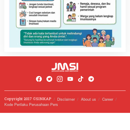
Copyright 2017 ©️SINKAP
Disclaimer
About us
Career
Kode Perilaku Perusahaan Pers