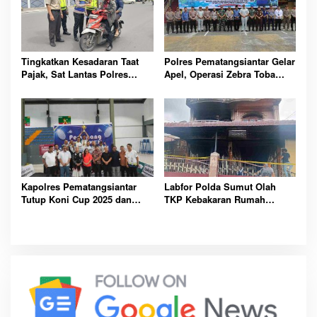
Tingkatkan Kesadaran Taat
Polres Pematangsiantar Gelar
Pajak, Sat Lantas Polres
Apel, Operasi Zebra Toba
Pematangsiantar Gelar Razia
2025 Tingkatkan Disiplin Lalu
Gabungan PKB
Lintas
Kapolres Pematangsiantar
Labfor Polda Sumut Olah
Tutup Koni Cup 2025 dan
TKP Kebakaran Rumah
Apresiasi Atlet Berprestasi
Didampingi Polsek Siantar
Timur