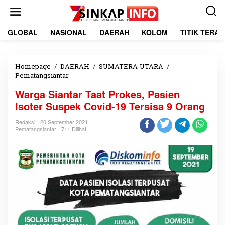
L
e
w
a
GLOBAL
NASIONAL
DAERAH
KOLOM
TITIK TERA
t
i
k
e
Homepage
/
DAERAH
/
SUMATERA UTARA
/
k
Pematangsiantar
W
o
a
Warga Siantar Taat Prokes, Pasien
n
r
t
g
Isoter Suspek Covid-19 Tersisa 9 Orang
e
a
n
S
Redaksi
20 September 2021
Pematangsiantar
711 Dilihat
i
a
n
t
a
r
T
a
a
t
P