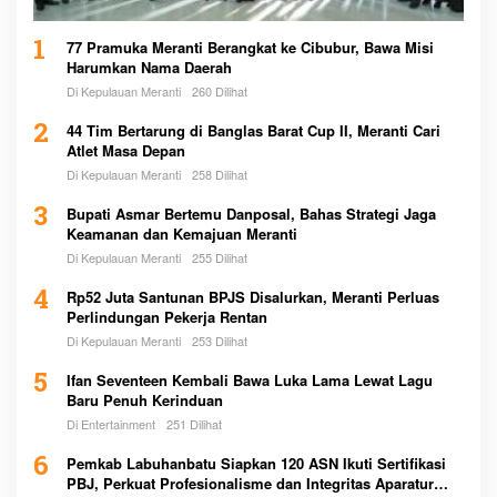
1
77 Pramuka Meranti Berangkat ke Cibubur, Bawa Misi
Harumkan Nama Daerah
Di Kepulauan Meranti
260 Dilihat
2
44 Tim Bertarung di Banglas Barat Cup II, Meranti Cari
Atlet Masa Depan
Di Kepulauan Meranti
258 Dilihat
3
Bupati Asmar Bertemu Danposal, Bahas Strategi Jaga
Keamanan dan Kemajuan Meranti
Di Kepulauan Meranti
255 Dilihat
4
Rp52 Juta Santunan BPJS Disalurkan, Meranti Perluas
Perlindungan Pekerja Rentan
Di Kepulauan Meranti
253 Dilihat
5
Ifan Seventeen Kembali Bawa Luka Lama Lewat Lagu
Baru Penuh Kerinduan
Di Entertainment
251 Dilihat
6
Pemkab Labuhanbatu Siapkan 120 ASN Ikuti Sertifikasi
PBJ, Perkuat Profesionalisme dan Integritas Aparatur