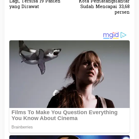
a
Lagi, Tersisa 19 Pasien
Kota Pematangsiantar
v
yang Dirawat
Sudah Mencapai 33,68
persen
i
g
a
s
i
p
o
s