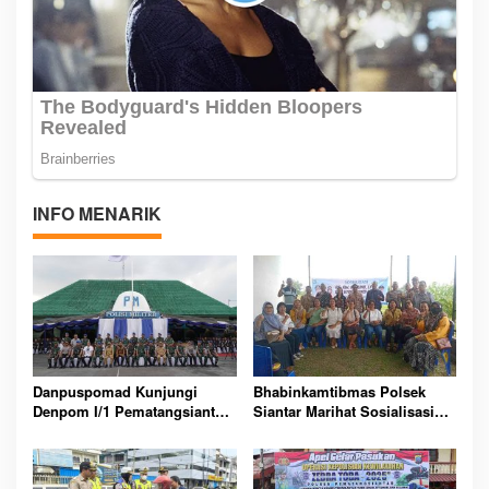
INFO MENARIK
Danpuspomad Kunjungi
Bhabinkamtibmas Polsek
Denpom I/1 Pematangsiantar,
Siantar Marihat Sosialisasi
Tekankan Profesionalisme
Penguatan Pelayanan
dan Sinergi Penegakan
Masyarakat
Hukum