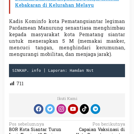
Kebakaran di Kelurahan Melayu
Kadis Kominfo kota Pematangsiantar legiman
Pardamean Manurung senantiasa menghimbau
kepada masyarakat kota Pematang siantar
untuk menerapkan 5 M (memakai masker,
mencuci tangan, menghindari kerumunan,
mengurangi mobilitas, dan menjaga jarak).
SINKAP. info | Laporan: Hamdan Nst
711
Ikuti Kami
N
Pos sebelumnya
Pos berikutnya
BOR Kota Siantar Turun
Capaian Vaksinasi di