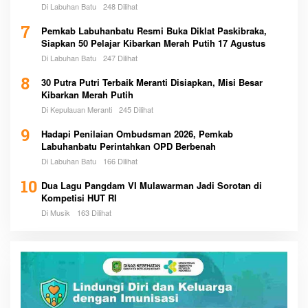
Pemerintah
Di Labuhan Batu
248 Dilihat
7
Pemkab Labuhanbatu Resmi Buka Diklat Paskibraka,
Siapkan 50 Pelajar Kibarkan Merah Putih 17 Agustus
Di Labuhan Batu
247 Dilihat
8
30 Putra Putri Terbaik Meranti Disiapkan, Misi Besar
Kibarkan Merah Putih
Di Kepulauan Meranti
245 Dilihat
9
Hadapi Penilaian Ombudsman 2026, Pemkab
Labuhanbatu Perintahkan OPD Berbenah
Di Labuhan Batu
166 Dilihat
10
Dua Lagu Pangdam VI Mulawarman Jadi Sorotan di
Kompetisi HUT RI
Di Musik
163 Dilihat