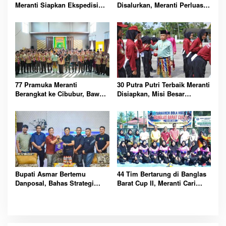
Meranti Siapkan Ekspedisi
Disalurkan, Meranti Perluas
Merah Putih Penuh Makna
Perlindungan Pekerja Rentan
77 Pramuka Meranti
30 Putra Putri Terbaik Meranti
Berangkat ke Cibubur, Bawa
Disiapkan, Misi Besar
Misi Harumkan Nama Daerah
Kibarkan Merah Putih
Bupati Asmar Bertemu
44 Tim Bertarung di Banglas
Danposal, Bahas Strategi
Barat Cup II, Meranti Cari
Jaga Keamanan dan
Atlet Masa Depan
Kemajuan Meranti