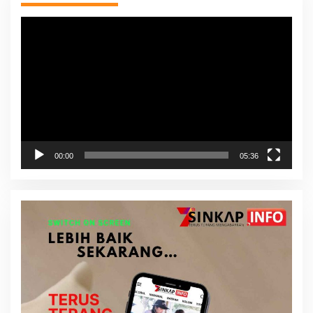
Pemutar
Video
00:00
05:36