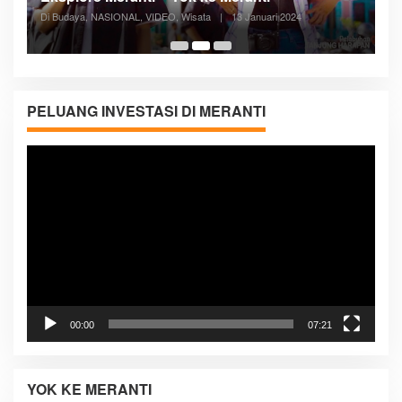
Posyandu Melayani Semua Siklus Hidup
Di ADVERTORIAL, Kesehatan, VIDEO
|
27 Desember 2023
05:08
PELUANG INVESTASI DI MERANTI
Pemutar
Video
00:00
07:21
YOK KE MERANTI