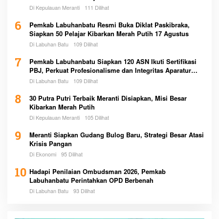
Di Kepulauan Meranti
111 Dilihat
6
Pemkab Labuhanbatu Resmi Buka Diklat Paskibraka,
Siapkan 50 Pelajar Kibarkan Merah Putih 17 Agustus
Di Labuhan Batu
109 Dilihat
7
Pemkab Labuhanbatu Siapkan 120 ASN Ikuti Sertifikasi
PBJ, Perkuat Profesionalisme dan Integritas Aparatur
Pemerintah
Di Labuhan Batu
109 Dilihat
8
30 Putra Putri Terbaik Meranti Disiapkan, Misi Besar
Kibarkan Merah Putih
Di Kepulauan Meranti
105 Dilihat
9
Meranti Siapkan Gudang Bulog Baru, Strategi Besar Atasi
Krisis Pangan
Di Ekonomi
95 Dilihat
10
Hadapi Penilaian Ombudsman 2026, Pemkab
Labuhanbatu Perintahkan OPD Berbenah
Di Labuhan Batu
93 Dilihat