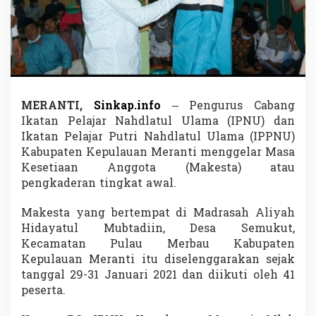
P
C
I
P
N
U
I
P
MERANTI,
Sinkap.info
– Pengurus Cabang
P
Ikatan Pelajar Nahdlatul Ulama (IPNU) dan
N
U
Ikatan Pelajar Putri Nahdlatul Ulama (IPPNU)
M
Kabupaten Kepulauan Meranti menggelar Masa
e
Kesetiaan Anggota (Makesta) atau
r
pengkaderan tingkat awal.
a
n
t
Makesta yang bertempat di Madrasah Aliyah
i
Hidayatul Mubtadiin, Desa Semukut,
G
Kecamatan Pulau Merbau Kabupaten
e
Kepulauan Meranti itu diselenggarakan sejak
l
a
tanggal 29-31 Januari 2021 dan diikuti oleh 41
r
peserta.
M
a