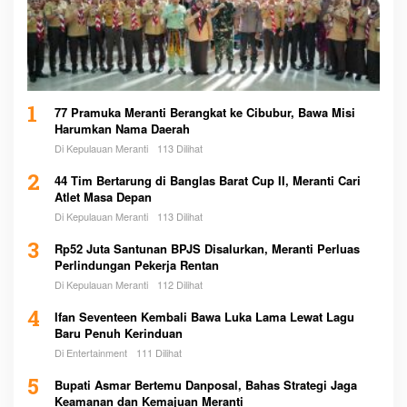
1
77 Pramuka Meranti Berangkat ke Cibubur, Bawa Misi
Harumkan Nama Daerah
Di Kepulauan Meranti
113 Dilihat
2
44 Tim Bertarung di Banglas Barat Cup II, Meranti Cari
Atlet Masa Depan
Di Kepulauan Meranti
113 Dilihat
3
Rp52 Juta Santunan BPJS Disalurkan, Meranti Perluas
Perlindungan Pekerja Rentan
Di Kepulauan Meranti
112 Dilihat
4
Ifan Seventeen Kembali Bawa Luka Lama Lewat Lagu
Baru Penuh Kerinduan
Di Entertainment
111 Dilihat
5
Bupati Asmar Bertemu Danposal, Bahas Strategi Jaga
Keamanan dan Kemajuan Meranti