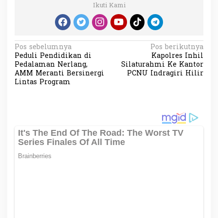
Ikuti Kami
N
Pos sebelumnya
Pos berikutnya
Peduli Pendidikan di
Kapolres Inhil
a
Pedalaman Nerlang,
Silaturahmi Ke Kantor
v
AMM Meranti Bersinergi
PCNU Indragiri Hilir
Lintas Program
i
g
a
s
i
p
o
s