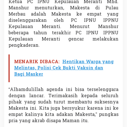
Ketua PC IPNU Kepulauan Meranti Mhd.
k
Manshur menuturkan, Makesta di Pulau
e
s
Merbau adalah Makesta ke empat yang
t
diselenggarakan oleh PC IPNU IPPNU
a
Kepulauan Meranti. Menurut Manshur
beberapa tahun terakhir PC IPNU IPPNU
Kepulauan Meranti gencar melakukan
pengkaderan.
MENARIK DIBACA:
Hentikan Warga yang
Melintas, Polisi Cek Bukti Vaksin dan
Bagi Masker
“Alhamdulillah agenda ini bisa terselenggara
dengan lancar. Terimakasih kepada seluruh
pihak yang sudah turut membantu suksesnya
Makesta ini. Kita juga bersyukur karena ini ke
empat kalinya kita adakan Makesta,” pungkas
pria yang akrab disapa Maman itu.