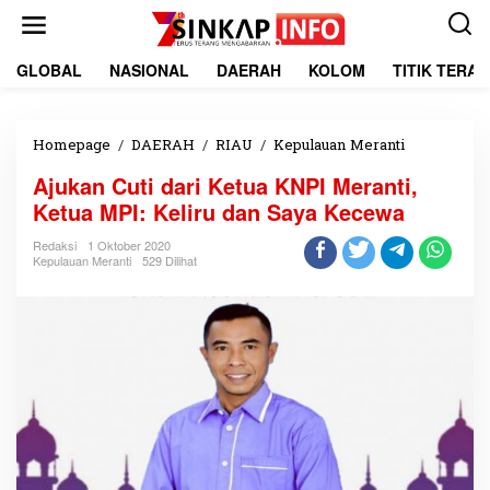
L
e
w
a
GLOBAL
NASIONAL
DAERAH
KOLOM
TITIK TERA
t
i
k
e
Homepage
/
DAERAH
/
RIAU
/
Kepulauan Meranti
A
k
j
Ajukan Cuti dari Ketua KNPI Meranti,
o
u
n
k
Ketua MPI: Keliru dan Saya Kecewa
t
a
e
n
Redaksi
1 Oktober 2020
Kepulauan Meranti
529 Dilihat
n
C
u
t
i
d
a
r
i
K
e
t
u