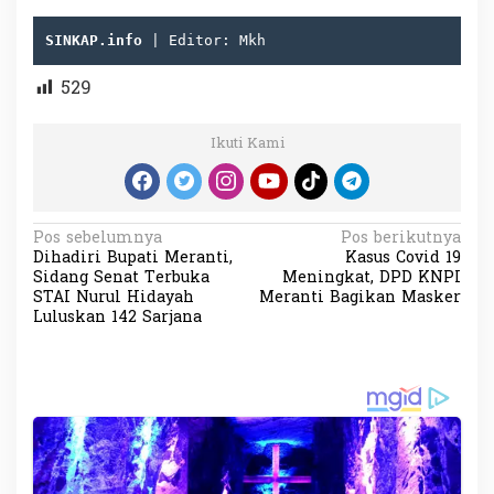
SINKAP.info 
| Editor: Mkh
529
Ikuti Kami
N
Pos sebelumnya
Pos berikutnya
Dihadiri Bupati Meranti,
Kasus Covid 19
a
Sidang Senat Terbuka
Meningkat, DPD KNPI
v
STAI Nurul Hidayah
Meranti Bagikan Masker
Luluskan 142 Sarjana
i
g
a
s
i
p