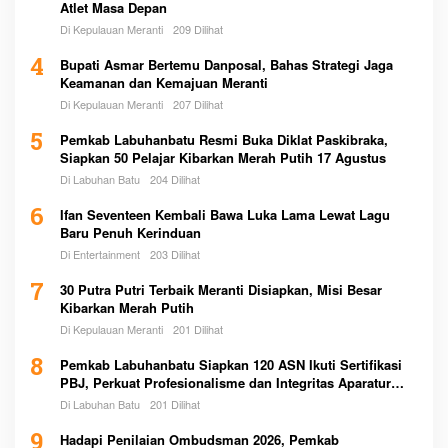
Atlet Masa Depan
Di Kepulauan Meranti
209 Dilihat
4
Bupati Asmar Bertemu Danposal, Bahas Strategi Jaga
Keamanan dan Kemajuan Meranti
Di Kepulauan Meranti
207 Dilihat
5
Pemkab Labuhanbatu Resmi Buka Diklat Paskibraka,
Siapkan 50 Pelajar Kibarkan Merah Putih 17 Agustus
Di Labuhan Batu
204 Dilihat
6
Ifan Seventeen Kembali Bawa Luka Lama Lewat Lagu
Baru Penuh Kerinduan
Di Entertainment
203 Dilihat
7
30 Putra Putri Terbaik Meranti Disiapkan, Misi Besar
Kibarkan Merah Putih
Di Kepulauan Meranti
201 Dilihat
8
Pemkab Labuhanbatu Siapkan 120 ASN Ikuti Sertifikasi
PBJ, Perkuat Profesionalisme dan Integritas Aparatur
Pemerintah
Di Labuhan Batu
201 Dilihat
9
Hadapi Penilaian Ombudsman 2026, Pemkab