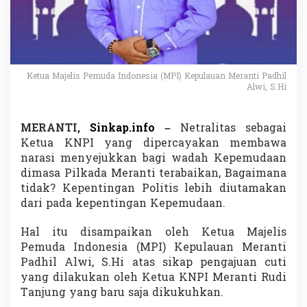
a
K
N
P
I
M
Ketua Majelis Pemuda Indonesia (MPI) Kepulauan Meranti Padhil
e
Alwi, S.Hi
r
a
n
MERANTI,
Sinkap.info
–
Netralitas sebagai
t
Ketua KNPI yang dipercayakan membawa
i
,
narasi menyejukkan bagi wadah Kepemudaan
K
dimasa Pilkada Meranti terabaikan, Bagaimana
e
tidak? Kepentingan Politis lebih diutamakan
t
dari pada kepentingan Kepemudaan.
u
a
M
Hal itu disampaikan oleh Ketua Majelis
P
Pemuda Indonesia (MPI) Kepulauan Meranti
I
Padhil Alwi, S.Hi atas sikap pengajuan cuti
:
yang dilakukan oleh Ketua KNPI Meranti Rudi
K
e
Tanjung yang baru saja dikukuhkan.
l