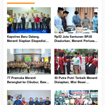
Kapolres Baru Datang,
Rp52 Juta Santunan BPJS
Meranti Siapkan Ekspedisi
Disalurkan, Meranti Perluas
Merah Putih Penuh Makna
Perlindungan Pekerja Rentan
77 Pramuka Meranti
30 Putra Putri Terbaik Meranti
Berangkat ke Cibubur, Bawa
Disiapkan, Misi Besar
Misi Harumkan Nama Daerah
Kibarkan Merah Putih