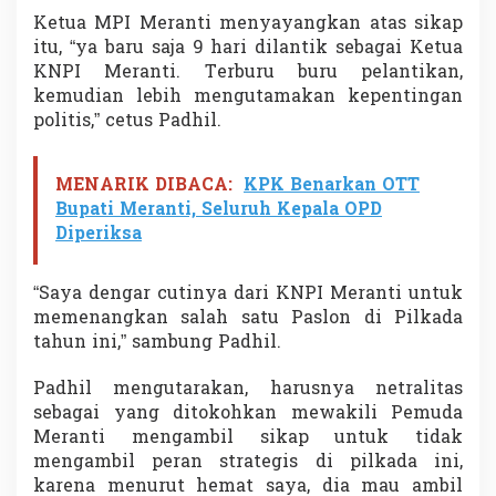
i
Ketua MPI Meranti menyayangkan atas sikap
r
itu, “ya baru saja 9 hari dilantik sebagai Ketua
u
KNPI Meranti. Terburu buru pelantikan,
d
a
kemudian lebih mengutamakan kepentingan
n
politis,” cetus Padhil.
S
a
y
MENARIK DIBACA:
KPK Benarkan OTT
a
Bupati Meranti, Seluruh Kepala OPD
K
Diperiksa
e
c
e
“Saya dengar cutinya dari KNPI Meranti untuk
w
a
memenangkan salah satu Paslon di Pilkada
tahun ini,” sambung Padhil.
Padhil mengutarakan, harusnya netralitas
sebagai yang ditokohkan mewakili Pemuda
Meranti mengambil sikap untuk tidak
mengambil peran strategis di pilkada ini,
karena menurut hemat saya, dia mau ambil