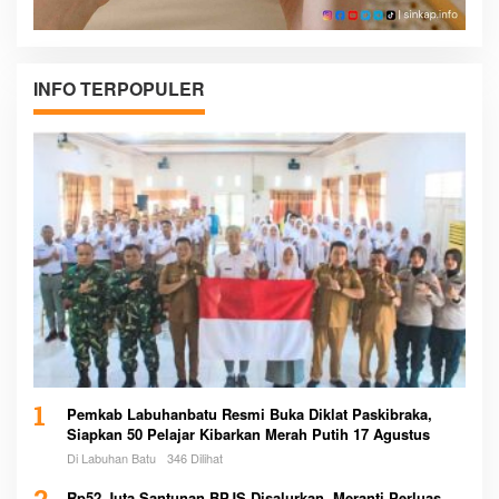
INFO TERPOPULER
1
Pemkab Labuhanbatu Resmi Buka Diklat Paskibraka,
Siapkan 50 Pelajar Kibarkan Merah Putih 17 Agustus
Di Labuhan Batu
346 Dilihat
Rp52 Juta Santunan BPJS Disalurkan, Meranti Perluas