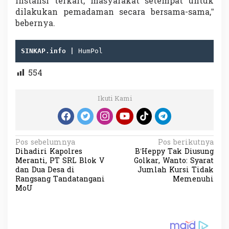
Instansi terkait, masyarakat setempat untuk
dilakukan pemadaman secara bersama-sama,”
bebernya.
SINKAP.info | 
HumPol
554
Ikuti Kami
N
Pos sebelumnya
Pos berikutnya
Dihadiri Kapolres
B’Heppy Tak Diusung
a
Meranti, PT SRL Blok V
Golkar, Wanto: Syarat
v
dan Dua Desa di
Jumlah Kursi Tidak
Rangsang Tandatangani
Memenuhi
i
MoU
g
a