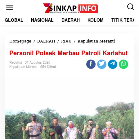
L
e
w
a
GLOBAL
NASIONAL
DAERAH
KOLOM
TITIK TERA
t
i
k
e
Homepage
/
DAERAH
/
RIAU
/
Kepulauan Meranti
P
k
e
Personil Polsek Merbau Patroli Karlahut
o
r
n
s
Redaksi
31 Agustus 2020
t
o
Kepulauan Meranti
554 Dilihat
e
n
n
i
l
P
o
l
s
e
k
M
e
r
b