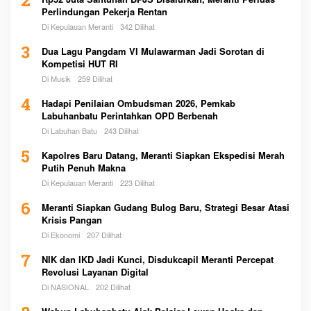
2
Perlindungan Pekerja Rentan
Di Kepulauan Meranti
342 Dilihat
3
Dua Lagu Pangdam VI Mulawarman Jadi Sorotan di
Kompetisi HUT RI
Di Musik
259 Dilihat
4
Hadapi Penilaian Ombudsman 2026, Pemkab
Labuhanbatu Perintahkan OPD Berbenah
Di Labuhan Batu
243 Dilihat
5
Kapolres Baru Datang, Meranti Siapkan Ekspedisi Merah
Putih Penuh Makna
Di Kepulauan Meranti
223 Dilihat
6
Meranti Siapkan Gudang Bulog Baru, Strategi Besar Atasi
Krisis Pangan
Di Ekonomi
207 Dilihat
7
NIK dan IKD Jadi Kunci, Disdukcapil Meranti Percepat
Revolusi Layanan Digital
Di NASIONAL
202 Dilihat