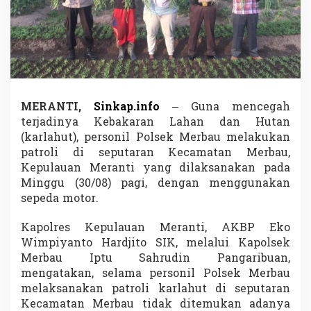
a
u
P
a
t
r
o
l
MERANTI,
Sinkap.info
– Guna mencegah
i
K
terjadinya Kebakaran Lahan dan Hutan
a
(karlahut), personil Polsek Merbau melakukan
r
patroli di seputaran Kecamatan Merbau,
l
Kepulauan Meranti yang dilaksanakan pada
a
h
Minggu (30/08) pagi, dengan menggunakan
u
sepeda motor.
t
Kapolres Kepulauan Meranti, AKBP Eko
Wimpiyanto Hardjito SIK, melalui Kapolsek
Merbau Iptu Sahrudin Pangaribuan,
mengatakan, selama personil Polsek Merbau
melaksanakan patroli karlahut di seputaran
Kecamatan Merbau tidak ditemukan adanya