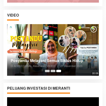
VIDEO
Posyandu Melayani Semua Siklus Hidup
Di ADVERTORIAL, Kesehatan, VIDEO
|
27 Desember 2023
05:08
PELUANG INVESTASI DI MERANTI
Pemutar
Video