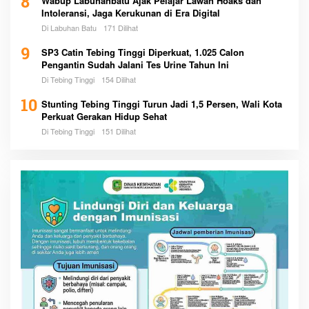
8
Wabup Labuhanbatu Ajak Pelajar Lawan Hoaks dan
Intoleransi, Jaga Kerukunan di Era Digital
Di Labuhan Batu
171 Dilihat
9
SP3 Catin Tebing Tinggi Diperkuat, 1.025 Calon
Pengantin Sudah Jalani Tes Urine Tahun Ini
Di Tebing Tinggi
154 Dilihat
10
Stunting Tebing Tinggi Turun Jadi 1,5 Persen, Wali Kota
Perkuat Gerakan Hidup Sehat
Di Tebing Tinggi
151 Dilihat