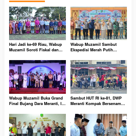
Hari Jadi ke-69 Riau, Wabup
Wabup Muzamil Sambut
Muzamil Soroti Fiskal dan
Ekspedisi Merah Putih
Janjikan Pemerataan
Presisi, 1.200 Mangrove
Pembangunan untuk
Ditanam di Tanah Merah
Masyarakat
Wabup Muzamil Buka Grand
Sambut HUT RI ke-81, DWP
Final Bujang Dara Meranti, Ini
Meranti Kompak Bersenam
Daftar Pemenang dan Pesan
dan Ikuti Perlombaan Seru
Pentingnya