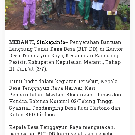
a
y
u
n
R
a
y
a
MERANTI,
Sinkap.info
–
Penyerahan Bantuan
S
Langsung Tunai-Dana Desa (BLT-DD), di Kantor
a
Desa Tenggayun Raya, Kecamatan Rangsang
l
Pesisir, Kabupaten Kepulauan Meranti, Tahap
u
r
III, Jum’at (3/7).
k
a
Turut hadir dalam kegiatan tersebut, Kepala
n
Desa Tenggayun Raya Haiwar, Kasi
B
Pemerintahan Mazlan, Bhabinkamtibmas Joni
L
T
Hendra, Babinsa Koramil 02/Tebing Tinggi
-
Syahrial, Pendamping Desa Rudi Hartono dan
D
Ketua BPD Firdaus.
D
T
Kepala Desa Tenggayun Raya mengatakan,
a
h
pembagian BLT-DD kami serahkan kepada