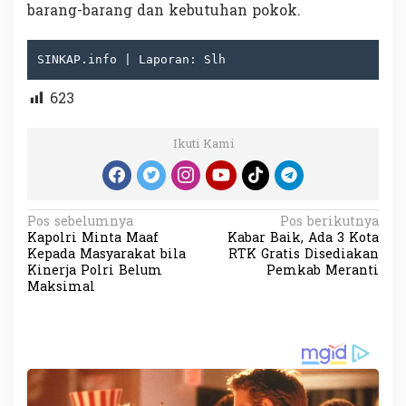
barang-barang dan kebutuhan pokok.
SINKAP.info | Laporan: Slh
623
Ikuti Kami
N
Pos sebelumnya
Pos berikutnya
Kapolri Minta Maaf
Kabar Baik, Ada 3 Kota
a
Kepada Masyarakat bila
RTK Gratis Disediakan
v
Kinerja Polri Belum
Pemkab Meranti
Maksimal
i
g
a
s
i