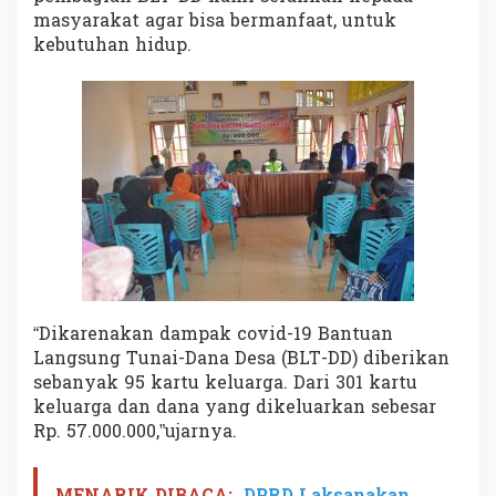
a
masyarakat agar bisa bermanfaat, untuk
p
kebutuhan hidup.
T
i
g
a
“Dikarenakan dampak covid-19 Bantuan
Langsung Tunai-Dana Desa (BLT-DD) diberikan
sebanyak 95 kartu keluarga. Dari 301 kartu
keluarga dan dana yang dikeluarkan sebesar
Rp. 57.000.000,”ujarnya.