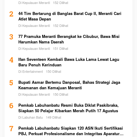
Di Kepulauan Meranti
152 Dilihat
2
44 Tim Bertarung di Banglas Barat Cup II, Meranti Cari
Atlet Masa Depan
Di Kepulauan Meranti
152 Dilihat
3
77 Pramuka Meranti Berangkat ke Cibubur, Bawa Misi
Harumkan Nama Daerah
Di Kepulauan Meranti
151 Dilihat
4
Ifan Seventeen Kembali Bawa Luka Lama Lewat Lagu
Baru Penuh Kerinduan
Di Entertainment
150 Dilihat
5
Bupati Asmar Bertemu Danposal, Bahas Strategi Jaga
Keamanan dan Kemajuan Meranti
Di Kepulauan Meranti
150 Dilihat
6
Pemkab Labuhanbatu Resmi Buka Diklat Paskibraka,
Siapkan 50 Pelajar Kibarkan Merah Putih 17 Agustus
Di Labuhan Batu
149 Dilihat
7
Pemkab Labuhanbatu Siapkan 120 ASN Ikuti Sertifikasi
PBJ, Perkuat Profesionalisme dan Integritas Aparatur