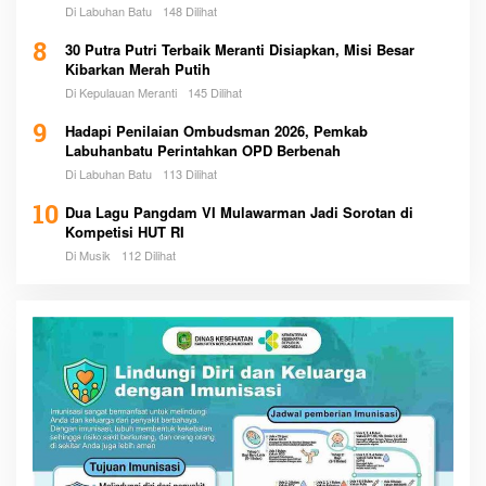
Pemerintah
Di Labuhan Batu
148 Dilihat
8
30 Putra Putri Terbaik Meranti Disiapkan, Misi Besar
Kibarkan Merah Putih
Di Kepulauan Meranti
145 Dilihat
9
Hadapi Penilaian Ombudsman 2026, Pemkab
Labuhanbatu Perintahkan OPD Berbenah
Di Labuhan Batu
113 Dilihat
10
Dua Lagu Pangdam VI Mulawarman Jadi Sorotan di
Kompetisi HUT RI
Di Musik
112 Dilihat