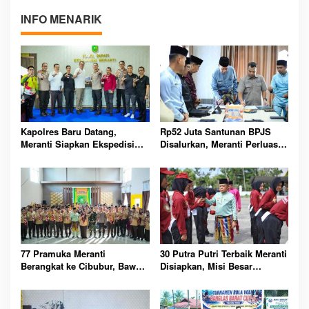
INFO MENARIK
Kapolres Baru Datang,
Rp52 Juta Santunan BPJS
Meranti Siapkan Ekspedisi
Disalurkan, Meranti Perluas
Merah Putih Penuh Makna
Perlindungan Pekerja Rentan
77 Pramuka Meranti
30 Putra Putri Terbaik Meranti
Berangkat ke Cibubur, Bawa
Disiapkan, Misi Besar
Misi Harumkan Nama Daerah
Kibarkan Merah Putih