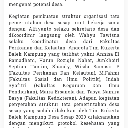
r
mengenai potensi desa.
P
e
Kegiatan pembuatan struktur organisasi tata
n
pemerintahan desa sesap turut bekerja sama
g
dengan Alfiyanto selaku sekretaris desa dan
u
r
dikoordinir langsung oleh Wahyu Tawisna
u
selaku koordinator desa dari Fakultas
s
Perikanan dan Kelautan. Anggota Tim Kukerta
O
Balek Kampung yang terlibat yakni Annisa El
r
g
Ramadhani, Harun Roziqin Nahar, Junkhoiri
a
Septian Tamim, Shandy, Wisda Samosir P
n
(Fakultas Perikanan Dan Kelautan), M.Fahmi
i
(Fakultas Sosial dan Ilmu Politik), Indah
s
Syafitri (Fakultas Keguruan Dan Ilmu
a
s
Pendidikan), Maira Ersanola dan Tasya Namira
i
Basya (Fakultas Kedokteran). Adapun kegiatan
D
penyerahan struktur tata pemerintahan desa
e
sesap yang sudah dilakukan oleh Tim Kukerta
s
a
Balek Kampung Desa Sesap 2020 dilaksanakan
S
dengan mengikuti protokol kesehatan yang
e