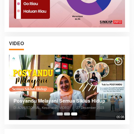
VIDEO
Posyandu Melayani Semua Siklus Hidup
Di ADVERTORIAL, Kesehatan, VIDEO
|
27 Desember 2023
05:08