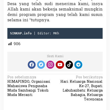
Desa yang telah sudi menerima kami, insya
Allah kami akan bekerja semaksimal mungkin
demi program program yang telah kami susun
selama ini “tutupnya.
SINKAP.info
 | Editor: MKh
906
Ikuti Kami
N
Pos sebelumnya
Pos berikutnya
HIMAPINDO, Organisasi
Hari Keluarga Nasional
a
Mahasiswa Pengusaha
Ke-27, Bupati
v
Muda Sambangi Tokoh
Labuhanbatu: Keluarga
Muda Meranti
Bahagia, Keluarga
i
Terencana
g