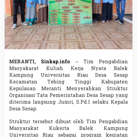
l
e
k
K
a
m
p
u
n
g
S
MERANTI,
Sinkap.info
– Tim Pengabdian
e
Masyakarat Kuliah Kerja Nyata Balek
r
a
Kampung Universitas Riau Desa Sesap
h
Kecamatan Tebing Tinggi Kabupaten
k
Kepulauan Meranti Menyerahkan Struktur
a
Organisasi Tata Pemerintahan Desa Sesap yang
n
diterima langsung Jumri, S.Pd.I selaku Kepala
S
t
Desa Sesap.
r
u
Struktur tersebut dibuat oleh Tim Pengabdian
k
Masyarakat Kukerta Balek Kampung
t
Universitas Riau sebagai program kegiatan
u