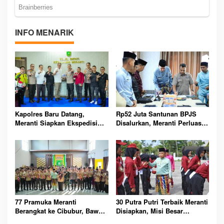
INFO MENARIK
Kapolres Baru Datang,
Rp52 Juta Santunan BPJS
Meranti Siapkan Ekspedisi
Disalurkan, Meranti Perluas
Merah Putih Penuh Makna
Perlindungan Pekerja Rentan
77 Pramuka Meranti
30 Putra Putri Terbaik Meranti
Berangkat ke Cibubur, Bawa
Disiapkan, Misi Besar
Misi Harumkan Nama Daerah
Kibarkan Merah Putih