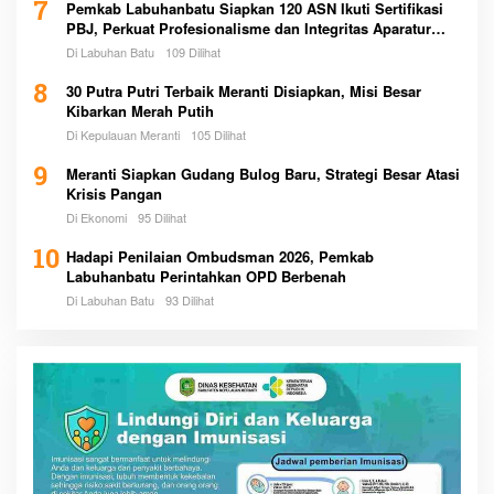
7
Pemkab Labuhanbatu Siapkan 120 ASN Ikuti Sertifikasi
PBJ, Perkuat Profesionalisme dan Integritas Aparatur
Pemerintah
Di Labuhan Batu
109 Dilihat
8
30 Putra Putri Terbaik Meranti Disiapkan, Misi Besar
Kibarkan Merah Putih
Di Kepulauan Meranti
105 Dilihat
9
Meranti Siapkan Gudang Bulog Baru, Strategi Besar Atasi
Krisis Pangan
Di Ekonomi
95 Dilihat
10
Hadapi Penilaian Ombudsman 2026, Pemkab
Labuhanbatu Perintahkan OPD Berbenah
Di Labuhan Batu
93 Dilihat