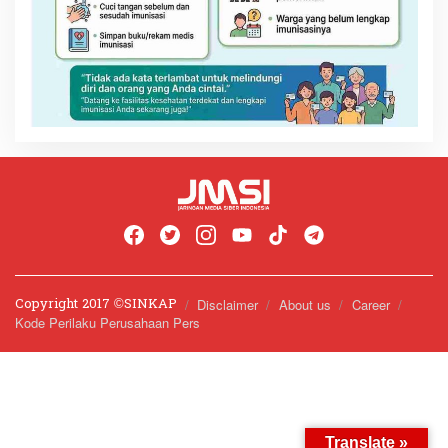
Copyright 2017 ©️SINKAP
Disclaimer
About us
Career
Kode Perilaku Perusahaan Pers
Translate »