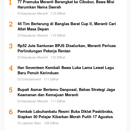
1
77 Pramuka Meranti Berangkat ke Cibubur, Bawa Misi
Harumkan Nama Daerah
Di Kepulauan Meranti
113 Dilihat
2
44 Tim Bertarung di Banglas Barat Cup II, Meranti Cari
Atlet Masa Depan
Di Kepulauan Meranti
113 Dilihat
3
Rp52 Juta Santunan BPJS Disalurkan, Meranti Perluas
Perlindungan Pekerja Rentan
Di Kepulauan Meranti
112 Dilihat
4
Ifan Seventeen Kembali Bawa Luka Lama Lewat Lagu
Baru Penuh Kerinduan
Di Entertainment
111 Dilihat
5
Bupati Asmar Bertemu Danposal, Bahas Strategi Jaga
Keamanan dan Kemajuan Meranti
Di Kepulauan Meranti
111 Dilihat
6
Pemkab Labuhanbatu Resmi Buka Diklat Paskibraka,
Siapkan 50 Pelajar Kibarkan Merah Putih 17 Agustus
Di Labuhan Batu
109 Dilihat