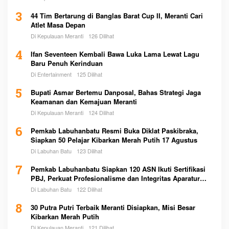
3
44 Tim Bertarung di Banglas Barat Cup II, Meranti Cari
Atlet Masa Depan
Di Kepulauan Meranti
126 Dilihat
4
Ifan Seventeen Kembali Bawa Luka Lama Lewat Lagu
Baru Penuh Kerinduan
Di Entertainment
125 Dilihat
5
Bupati Asmar Bertemu Danposal, Bahas Strategi Jaga
Keamanan dan Kemajuan Meranti
Di Kepulauan Meranti
124 Dilihat
6
Pemkab Labuhanbatu Resmi Buka Diklat Paskibraka,
Siapkan 50 Pelajar Kibarkan Merah Putih 17 Agustus
Di Labuhan Batu
123 Dilihat
7
Pemkab Labuhanbatu Siapkan 120 ASN Ikuti Sertifikasi
PBJ, Perkuat Profesionalisme dan Integritas Aparatur
Pemerintah
Di Labuhan Batu
122 Dilihat
8
30 Putra Putri Terbaik Meranti Disiapkan, Misi Besar
Kibarkan Merah Putih
Di Kepulauan Meranti
121 Dilihat