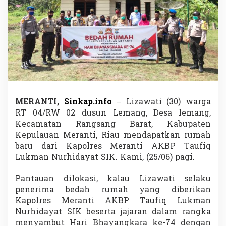
K
a
p
o
l
r
e
s
,
L
i
MERANTI,
Sinkap.info
– Lizawati (30) warga
z
RT 04/RW 02 dusun Lemang, Desa lemang,
a
w
Kecamatan Rangsang Barat, Kabupaten
a
Kepulauan Meranti, Riau mendapatkan rumah
t
baru dari Kapolres Meranti AKBP Taufiq
i
Lukman Nurhidayat SIK. Kami, (25/06) pagi.
:
T
a
Pantauan dilokasi, kalau Lizawati selaku
k
penerima bedah rumah yang diberikan
S
Kapolres Meranti AKBP Taufiq Lukman
a
Nurhidayat SIK beserta jajaran dalam rangka
n
menyambut Hari Bhayangkara ke-74 dengan
g