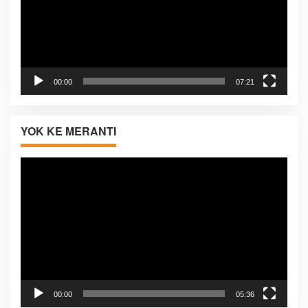
00:00
07:21
YOK KE MERANTI
Pemutar
Video
00:00
05:36