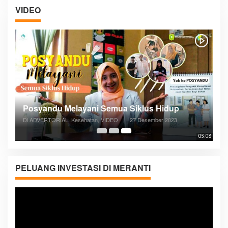
VIDEO
Posyandu Melayani Semua Siklus Hidup
Di ADVERTORIAL, Kesehatan, VIDEO
|
27 Desember 2023
05:08
PELUANG INVESTASI DI MERANTI
Pemutar
Video