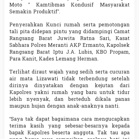
g
Moto ” Kamtibmas Kondusif Masyarakat
u
Semakin Produktif”.
p
U
Penyerahkan Kunci rumah serta pemotongan
c
tali pita didepan pintu yang didampingi Camat
a
p
Rangsang Barat Juwita Ratna Sari, Kasat
k
Sabhara Polres Meranti AKP Ermanto, Kapolsek
a
Rangsang Barat Iptu J.A. Lubis, KBO Propam,
n
Para Kanit, Kades Lemang Herman.
T
e
r
Terlihat diraut wajah yang sedih serta cucuran
i
air mata Lizawati tidak terbendung setelah
m
dirinya dinyatakan dengan kejutan dari
a
Kapolres yakni rumah yang baru untuk tidur
K
a
lebih nyenyak, dan berteduh dikala panas
s
maupun hujan dengan anak-anaknya nanti.
i
h
“Saya tak dapat bagaimana cara mengucapkan
terima kasih yang sebesar-besarnya kepada
bapak Kapolres beserta anggota. Tak tau apa