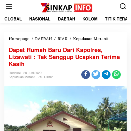
L
e
w
a
GLOBAL
NASIONAL
DAERAH
KOLOM
TITIK TERA
t
i
k
e
Homepage
/
DAERAH
/
RIAU
/
Kepulauan Meranti
D
k
a
Dapat Rumah Baru Dari Kapolres,
o
p
n
a
Lizawati : Tak Sanggup Ucapkan Terima
t
t
Kasih
e
R
n
u
Redaksi
25 Juni 2020
m
Kepulauan Meranti
740 Dilihat
a
h
B
a
r
u
D
a
r
i