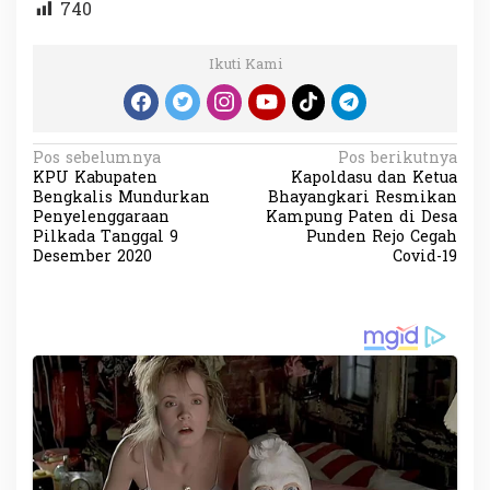
740
Ikuti Kami
N
Pos sebelumnya
Pos berikutnya
KPU Kabupaten
Kapoldasu dan Ketua
a
Bengkalis Mundurkan
Bhayangkari Resmikan
v
Penyelenggaraan
Kampung Paten di Desa
Pilkada Tanggal 9
Punden Rejo Cegah
i
Desember 2020
Covid-19
g
a
s
i
p
o
s