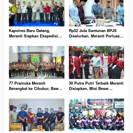
Kapolres Baru Datang,
Rp52 Juta Santunan BPJS
Meranti Siapkan Ekspedisi
Disalurkan, Meranti Perluas
Merah Putih Penuh Makna
Perlindungan Pekerja Rentan
77 Pramuka Meranti
30 Putra Putri Terbaik Meranti
Berangkat ke Cibubur, Bawa
Disiapkan, Misi Besar
Misi Harumkan Nama Daerah
Kibarkan Merah Putih