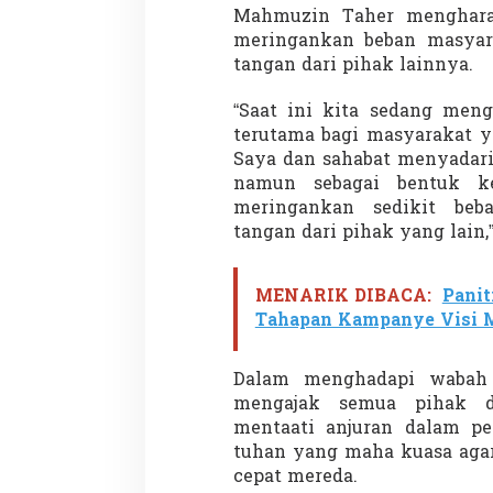
Mahmuzin Taher mengharap
meringankan beban masyara
tangan dari pihak lainnya.
Demonstrasi Gen-Z Guncang
Menteri Nusron: 
“Saat ini kita sedang meng
Nepal, PM Mundur Mendadak
Cegah Konflik da
terutama bagi masyarakat y
Setelah Gedung Parlemen Dibakar
Penataan Ruang
Di GLOBAL, SOROTAN
|
12 September 2025
Di NASIONAL, SOROTAN
Saya dan sahabat menyadari 
namun sebagai bentuk k
meringankan sedikit beb
tangan dari pihak yang lain,
MENARIK DIBACA:
Panit
Tahapan Kampanye Visi M
Dalam menghadapi wabah 
mengajak semua pihak d
mentaati anjuran dalam p
tuhan yang maha kuasa agar
cepat mereda.