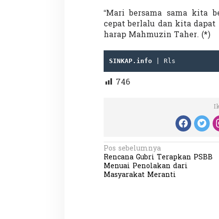
“Mari bersama sama kita b
cepat berlalu dan kita dapat 
harap Mahmuzin Taher. (*)
SINKAP.info
 | Rls
Partisipasi Pemu
746
Pelayanan Sukarel
Diadakan di Nanji
Di GLOBAL, VIDEO
|
18 
I
N
Pos sebelumnya
Rencana Gubri Terapkan PSBB
a
Menuai Penolakan dari
v
Masyarakat Meranti
i
g