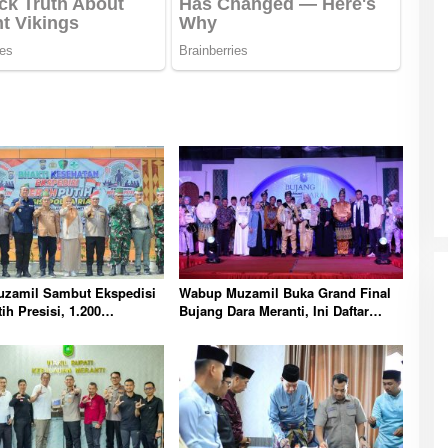
zamil Sambut Ekspedisi
Wabup Muzamil Buka Grand Final
ih Presisi, 1.200
Bujang Dara Meranti, Ini Daftar
 Ditanam di Tanah Merah
Pemenang dan Pesan Pentingnya