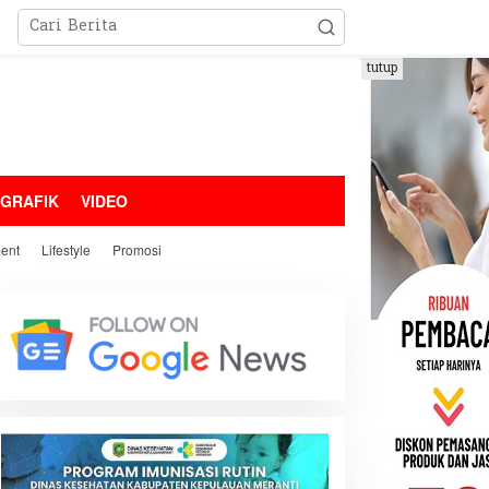
tutup
OGRAFIK
VIDEO
ment
Lifestyle
Promosi