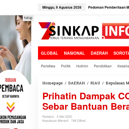
L
e
Minggu, 9 Agustus 2026
Pedoman Pemberitaan Me
w
a
tutup
t
i
k
e
k
o
GLOBAL
NASIONAL
DAERAH
SOROT
n
t
e
Peristiwa
Politik
HuKrim
Pendidikan
Keseha
n
Homepage
/
DAERAH
/
RIAU
/
Kepulauan M
Prihatin Dampak C
Sebar Bantuan Ber
Redaksi
4 Mei 2020
Kepulauan Meranti
746 Dilihat