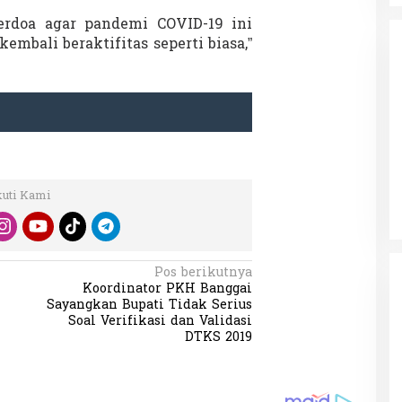
erdoa agar pandemi COVID-19 ini
kembali beraktifitas seperti biasa,”
da dalam
Eksplore Meranti – Yok ke Meranti
a Internasional
Di Budaya, NASIONAL, VIDEO, Wisata
|
13 Januari
ng
Januari 2024
2024
kuti Kami
Pos berikutnya
Koordinator PKH Banggai
Sayangkan Bupati Tidak Serius
Soal Verifikasi dan Validasi
DTKS 2019