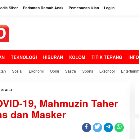
dia Siber
Pedoman Ramah Anak
Pemesanan Iklan
Log in
AN
TEKNOLOGI
HIBURAN
KOLOM
TITIK TERANG
INF
tan
Sosial
Ekonomi
Opini
Sastra
Sports
Exschool
Entertain
eranti
P
r
OVID-19, Mahmuzin Taher
i
h
as dan Masker
a
t
i
n
D