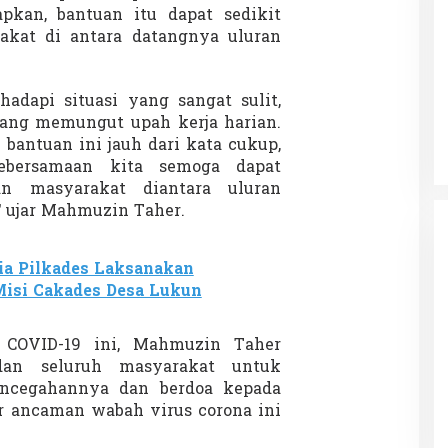
kan, bantuan itu dapat sedikit
kat di antara datangnya uluran
Patok Batas Tanah
Rekognisi Sejarah Kerajaan Siak
hadapi situasi yang sangat sulit,
n Dukung
dan Harapan Daerah Istimewa Riau
ang memungut upah kerja harian.
|
8 Agustus 2025
Di KOLOM, Opini, SOROTAN
|
16 Juni 2025
bantuan ini jauh dari kata cukup,
ebersamaan kita semoga dapat
an masyarakat diantara uluran
” ujar Mahmuzin Taher.
ia Pilkades Laksanakan
isi Cakades Desa Lukun
COVID-19 ini, Mahmuzin Taher
an seluruh masyarakat untuk
encegahannya dan berdoa kepada
 ancaman wabah virus corona ini