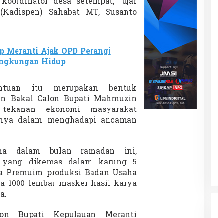
oordinator desa setempat,” ujar
k
(Kadispen) Sahabat MT, Susanto
e
r
 Meranti Ajak OPD Perangi
ingkungan Hidup
antuan itu merupakan bentuk
tin Bakal Calon Bupati Mahmuzin
 tekanan ekonomi masyarakat
snya dalam menghadapi ancaman
ma dalam bulan ramadan ini,
s yang dikemas dalam karung 5
ta Premuim produksi Badan Usaha
ta 1000 lembar masker hasil karya
a.
lon Bupati Kepulauan Meranti