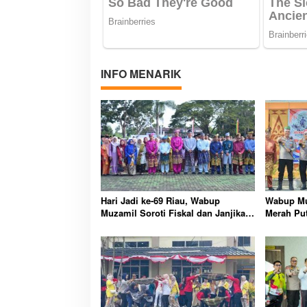
INFO MENARIK
Hari Jadi ke-69 Riau, Wabup
Wabup Mu
Muzamil Soroti Fiskal dan Janjikan
Merah Put
Pemerataan Pembangunan untuk
Mangrove
Masyarakat