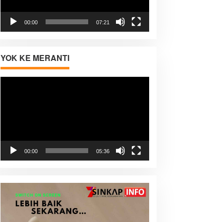
00:00
07:21
YOK KE MERANTI
Pemutar
Video
00:00
05:36