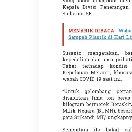
yang akan dibagikan oleh k
Kepala Divisi Penerangan 
Sudarmo, SE.
MENARIK DIBACA:
Wabup
Sampah Plastik di Hari L
Susanto mengatakan, b
kepedulian dan rasa priha
Taher terhadap kondisi
Kepulauan Meranti, khusu
wabah COVID-19 saat ini.
“Untuk gelombang perta
disalurkan lima ton bera
kilogram bermerek Beraski
Milik Negara (BUMN), beser
para Srikandi MT,” ungkapny
Sementara itu bakal ca