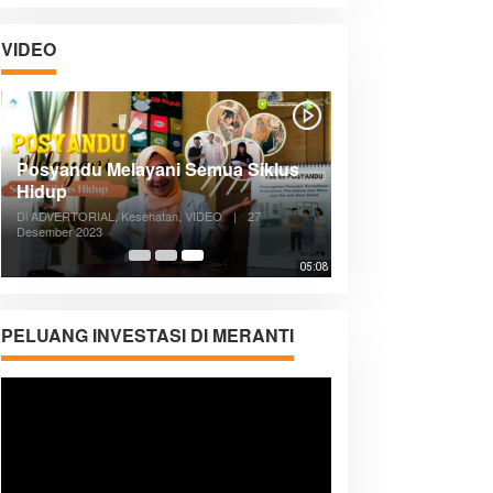
VIDEO
Posyandu Melayani Semua Siklus
Hidup
Di ADVERTORIAL, Kesehatan, VIDEO
|
27
Desember 2023
05:08
PELUANG INVESTASI DI MERANTI
Pemutar
Video