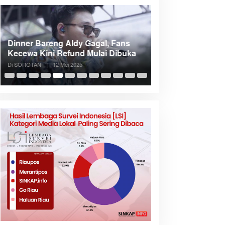
Dinner Bareng Aldy Gagal, Fans
Meranti Incar Kon
Kecewa Kini Refund Mulai Dibuka
Kepri, Bupati A
Di SOROTAN
|
12 Mei 2025
Di SOROTAN
|
6 Mei 2