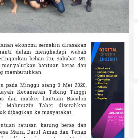
e
r
S
e
b
a
r
B
anan ekonomi semakin dirasakan
a
ranti dalam menghadapi wabah
n
t
eringankan beban itu, Sahabat MT
u
 menyalurkan bantuan beras dan
a
ng membutuhkan.
n
B
n pada Minggu siang 3 Mei 2020,
e
r
layah Kecamatan Tebing Tinggi
a
ras dan masker bantuan Bacalon
s
ti Mahmuzin Taher diserahkan
d
uk dibagikan ke masyarakat.
a
n
M
antuan ratusan karung beras dan
a
esa Maini Darul Aman dan Tenan
s