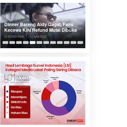
Dinner Bareng Aldy Gagal, Fans
Meranti Incar Kon
Kecewa Kini Refund Mulai Dibuka
Kepri, Bupati A
Di SOROTAN
|
12 Mei 2025
Di SOROTAN
|
6 Mei 2