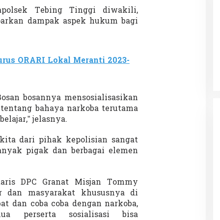
polsek Tebing Tinggi diwakili,
parkan dampak aspek hukum bagi
Patok Batas Tanah
Rekognisi Sejarah Kerajaan Siak
n Dukung
dan Harapan Daerah Istimewa Riau
rus ORARI Lokal Meranti 2023-
|
8 Agustus 2025
Di KOLOM, Opini, SOROTAN
|
16 Juni 2025
 Bosan bosannya mensosialisasikan
tentang bahaya narkoba terutama
lajar,” jelasnya.
ta dari pihak kepolisian sangat
nyak pigak dan berbagai elemen
taris DPC Granat Misjan Tommy
r dan masyarakat khususnya di
bat dan coba coba dengan narkoba,
a perserta sosialisasi bisa