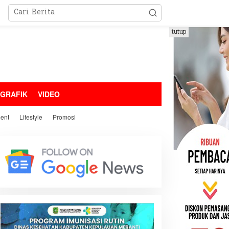
tutup
OGRAFIK
VIDEO
ment
Lifestyle
Promosi