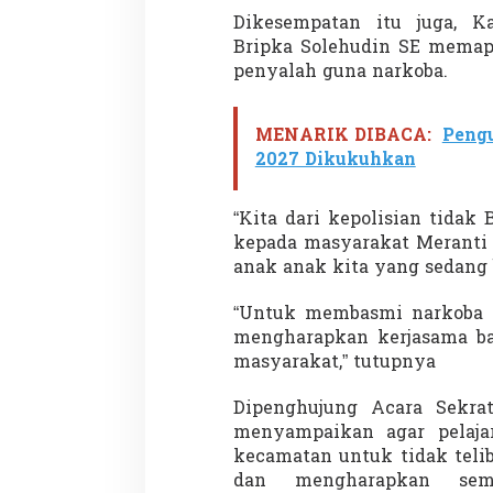
Dikesempatan itu juga, Ka
Bripka Solehudin SE mema
penyalah guna narkoba.
Demonstrasi Gen-Z Guncang
Menteri Nusron: 
Nepal, PM Mundur Mendadak
Cegah Konflik da
MENARIK DIBACA:
Pengu
Setelah Gedung Parlemen Dibakar
Penataan Ruang
Di GLOBAL, SOROTAN
|
12 September 2025
Di NASIONAL, SOROTAN
2027 Dikukuhkan
“Kita dari kepolisian tidak
kepada masyarakat Meranti 
anak anak kita yang sedang be
“Untuk membasmi narkoba ki
mengharapkan kerjasama ba
masyarakat,” tutupnya
Dipenghujung Acara Sekra
menyampaikan agar pelaja
kecamatan untuk tidak teli
dan mengharapkan semu