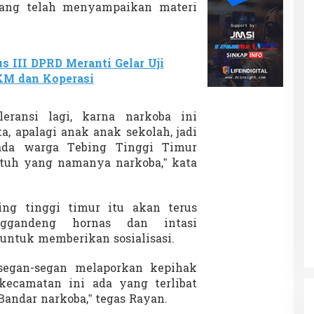
b
yang telah menyampaikan materi
a
B
a
g
s III DPRD Meranti Gelar Uji
i
KM dan Koperasi
P
e
l
leransi lagi, karna narkoba ini
a
, apalagi anak anak sekolah, jadi
j
a
ada warga Tebing Tinggi Timur
r
tuh yang namanya narkoba,” kata
&
M
a
ng tinggi timur itu akan terus
s
y
nggandeng hornas dan intasi
a
 untuk memberikan sosialisasi.
r
a
segan-segan melaporkan kepihak
k
kecamatan ini ada yang terlibat
a
t
andar narkoba,” tegas Rayan.