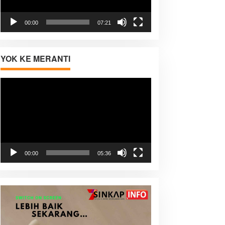
00:00
07:21
YOK KE MERANTI
Pemutar
Video
00:00
05:36