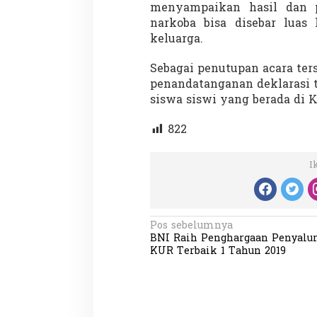
menyampaikan hasil dan 
narkoba bisa disebar luas
keluarga.
Sebagai penutupan acara te
penandatanganan deklarasi 
siswa siswi yang berada di 
Partisipasi Pemu
Pelayanan Sukarel
822
Diadakan di Nanji
Di GLOBAL, VIDEO
|
18 
I
N
Pos sebelumnya
BNI Raih Penghargaan Penyalu
a
KUR Terbaik 1 Tahun 2019
v
i
g