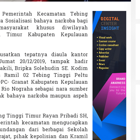
u
r
S
—
Pemerintah Kecamatan Tebing
o
a Sosialisasi bahaya narkoba bagi
s
masyarakat khusus diwilayah
i
i Timur Kabupaten Kepulauan
a
l
i
s
pusatkan tepatnya diaula kantor
a
umat 20/12/2019, tampak hadir
s
akili, Bripka Solehudin SE. Kodim
i
s Ramil 02 Tebing Tinggi Peltu
B
DPC- Granat Kabupaten Kepulauan
a
Rio Nograha sebagai nara sumber
h
k bahaya narkoba maupun aspeh
a
y
a
N
g Tinggi Timur Rayan Pribadi SH,
a
erintah kecamatan mengucapkan
r
undangan dari berbagai Sekolah
k
ajat, pihak kepolisian dan Kramil
o