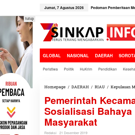
L
e
Jumat, 7 Agustus 2026
Pedoman Pemberitaan Me
w
a
tutup
t
i
k
e
k
o
GLOBAL
NASIONAL
DAERAH
SOROT
n
t
e
Peristiwa
Politik
HuKrim
Pendidikan
Keseha
n
Homepage
/
DAERAH
/
RIAU
/
Kepulauan M
Pemerintah Kecama
Sosialisasi Bahaya
Masyarakat
Redaksi
21 Desember 2019