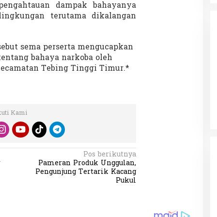
pengahtauan dampak bahayanya
 lingkungan terutama dikalangan
rsebut sema perserta mengucapkan
tentang bahaya narkoba oleh
Kecamatan Tebing Tinggi Timur.*
da dalam
Eksplore Meranti – Yok ke Meranti
a Internasional
Di Budaya, NASIONAL, VIDEO, Wisata
|
13 Januari
ng
Januari 2024
2024
kuti Kami
Pos berikutnya
r
Pameran Produk Unggulan,
Pengunjung Tertarik Kacang
Pukul