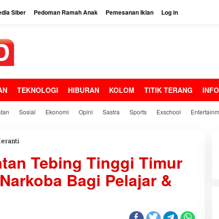
dia Siber
Pedoman Ramah Anak
Pemesanan Iklan
Log in
AN
TEKNOLOGI
HIBURAN
KOLOM
TITIK TERANG
INF
tan
Sosial
Ekonomi
Opini
Sastra
Sports
Exschool
Entertain
eranti
P
e
tan Tebing Tinggi Timur
m
e
 Narkoba Bagi Pelajar &
r
i
n
t
a