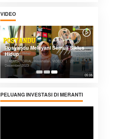
VIDEO
Posyandu Melayani Semua Siklus
Hidup
Di ADVERTORIAL, Kesehatan, VIDEO
|
27
Desember 2023
05:08
PELUANG INVESTASI DI MERANTI
Pemutar
Video