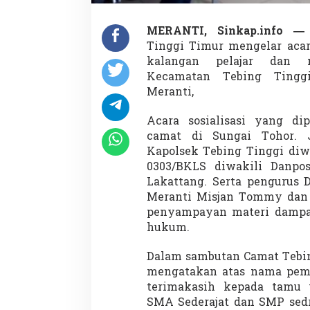
MERANTI, Sinkap.info 
Tinggi Timur mengelar acar
kalangan pelajar dan 
Kecamatan Tebing Tingg
Meranti,
Acara sosialisasi yang di
camat di Sungai Tohor. J
Kapolsek Tebing Tinggi diw
0303/BKLS diwakili Danpo
Lakattang. Serta pengurus 
Meranti Misjan Tommy dan 
penyampayan materi dampa
hukum.
Dalam sambutan Camat Tebin
mengatakan atas nama pem
terimakasih kepada tamu 
SMA Sederajat dan SMP sedr