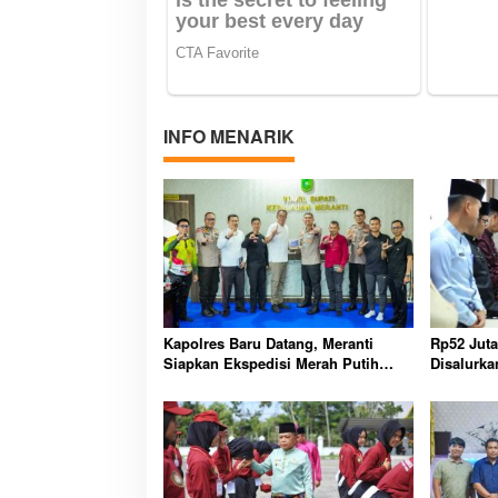
INFO MENARIK
Kapolres Baru Datang, Meranti
Rp52 Jut
Siapkan Ekspedisi Merah Putih
Disalurka
Penuh Makna
Perlindun