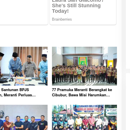
a Santunan BPJS
77 Pramuka Meranti Berangkat ke
n, Meranti Perluas
Cibubur, Bawa Misi Harumkan
gan Pekerja Rentan
Nama Daerah