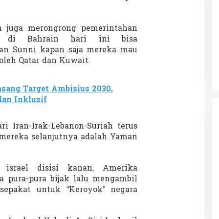
n juga merongrong pemerintahan
h di Bahrain hari ini bisa
Patok Batas Tanah
Rekognisi Sejarah Kerajaan Siak
n Sunni kapan saja mereka mau
n Dukung
dan Harapan Daerah Istimewa Riau
 oleh Qatar dan Kuwait.
|
8 Agustus 2025
Di KOLOM, Opini, SOROTAN
|
16 Juni 2025
sang Target Ambisius 2030,
dan Inklusif
ari Iran-Irak-Lebanon-Suriah terus
 mereka selanjutnya adalah Yaman
s israel disisi kanan, Amerika
a pura-pura bijak lalu mengambil
sepakat untuk “Keroyok” negara