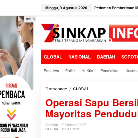
L
e
Minggu, 9 Agustus 2026
Pedoman Pemberitaan Me
w
a
tutup
t
i
k
e
k
o
GLOBAL
NASIONAL
DAERAH
SOROT
n
t
e
Peristiwa
Politik
HuKrim
Pendidikan
Keseha
n
Homepage
/
GLOBAL
O
p
Operasi Sapu Bers
e
r
Mayoritas Pendudu
a
s
i
Redaksi
20 Oktober 2017
S
GLOBAL
2031 Dilihat
a