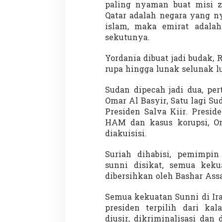
g
paling nyaman buat misi z
a
Qatar adalah negara yang n
m
islam, maka emirat adala
a
sekutunya.
I
s
l
Yordania dibuat jadi budak,
a
rupa hingga lunak selunak l
m
Sudan dipecah jadi dua, pe
Omar Al Basyir, Satu lagi S
Presiden Salva Kiir. Presid
HAM dan kasus korupsi, Om
diakuisisi.
Suriah dihabisi, pemimpin
sunni disikat, semua kek
dibersihkan oleh Bashar Ass
Semua kekuatan Sunni di Ir
presiden terpilih dari ka
diusir, dikriminalisasi da