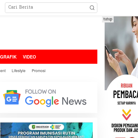
tutup
OGRAFIK
VIDEO
ment
Lifestyle
Promosi