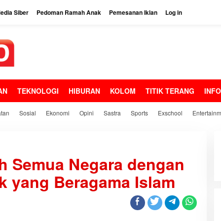
dia Siber
Pedoman Ramah Anak
Pemesanan Iklan
Log in
AN
TEKNOLOGI
HIBURAN
KOLOM
TITIK TERANG
INF
tan
Sosial
Ekonomi
Opini
Sastra
Sports
Exschool
Entertain
ih Semua Negara dengan
k yang Beragama Islam