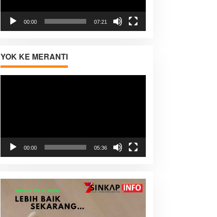
00:00
07:21
YOK KE MERANTI
Pemutar
Video
00:00
05:36