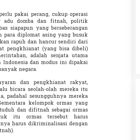
erlu pakai perang, cukup operasi
or adu domba dan fitnah, politik
bas siapapun yang berseberangan
 para diplomat asing yang busuk
kan rapuh dan hancur sendiri dari
at pengkhianat (yang bisa dibeli)
rintahan, adalah senjata utama
Indonesia dan modus ini dipakai
banyak negara.
yaran dan pengkhianat rakyat,
alu bicara seolah-olah mereka itu
la, padahal sesungguhnya mereka
. Sementara kelompok ormas yang
ituduh dan difitnah sebagai ormas
tuk itu ormas tersebut harus
hnya harus dikriminalisasi dengan
tnah).