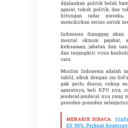
dijalankan politik belah bam
aparat, tokoh politik, dan 
hitungan radar mereka
memikirkan serius untuk me
Indonesia dianggap akan 
mental oknum pejabat, 
kekuasaan, jabatan dan uan
dan terjangkiti virus kezh
cara.
Muslim Indonesia adalah m
tahlil, sibuk dengan isu bid
gak perlu diurus, cukup su
aparatnya, beli KPU nya, c
jenderal-jenderal nya yang 
presiden-presiden selanjutny
MENARIK DIBACA:
VinFa
EV 90%, Perkuat Kepercay