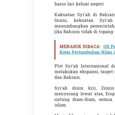
harus lari keluar negeri.
Kakuatan Syi’ah di Bahrai
Sunni, kekuatan Syi’a
Demonstrasi Gen-Z Guncang
Menteri Nusron: 
menumbangkan pemerintaha
Nepal, PM Mundur Mendadak
Cegah Konflik da
jika Bahrain tidak di topang
Setelah Gedung Parlemen Dibakar
Penataan Ruang
Di GLOBAL, SOROTAN
|
12 September 2025
Di NASIONAL, SOROTAN
MENARIK DIBACA:
OR Pa
Kejar Pertumbuhan Hijau 
Plot Syi’ah Internasional d
melakukan ekspansi, target
dan Bahrain.
Syi’ah disisi kiri, Zioni
menyerang lewat atas, Erop
untung diam-diam, semua 
islam.