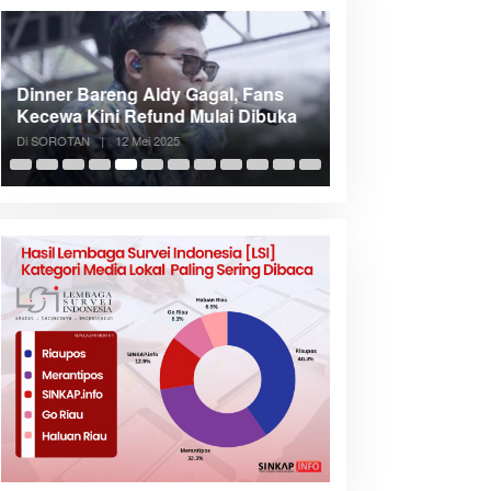
Dinner Bareng Aldy Gagal, Fans
Meranti Incar Kon
Kecewa Kini Refund Mulai Dibuka
Kepri, Bupati A
Di SOROTAN
|
12 Mei 2025
Di SOROTAN
|
6 Mei 2