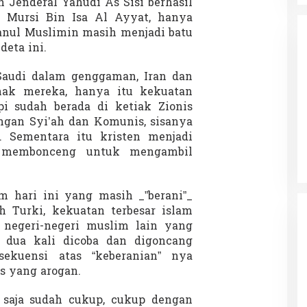
h Jenderal Yahudi As Sisi berhasil
Mursi Bin Isa Al Ayyat, hanya
anul Muslimin masih menjadi batu
deta ini.
Saudi dalam genggaman, Iran dan
hak mereka, hanya itu kekuatan
pi sudah berada di ketiak Zionis
da dalam
Eksplore Meranti – Yok ke Meranti
engan Syi’ah dan Komunis, sisanya
a Internasional
Di Budaya, NASIONAL, VIDEO, Wisata
|
13 Januari
ng
 Sementara itu kristen menjadi
Januari 2024
2024
g membonceng untuk mengambil
m hari ini yang masih _”berani”_
 Turki, kekuatan terbesar islam
negeri-negeri muslim lain yang
h dua kali dicoba dan digoncang
sekuensi atas “keberanian” nya
s yang arogan.
 saja sudah cukup, cukup dengan