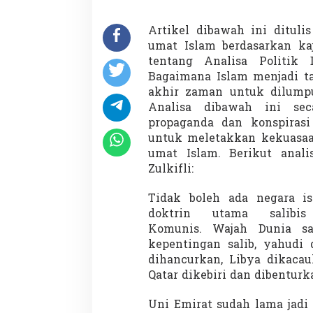
M
a
y
Artikel dibawah ini ditul
o
umat Islam berdasarkan ka
r
tentang Analisa Politik 
i
Bagaimana Islam menjadi ta
t
akhir zaman untuk dilump
a
s
Analisa dibawah ini sec
P
propaganda dan konspiras
e
untuk meletakkan kekuasaa
n
umat Islam. Berikut ana
d
u
Zulkifli:
d
u
Tidak boleh ada negara 
k
doktrin utama salibis
y
Komunis. Wajah Dunia sa
a
n
kepentingan salib, yahudi 
g
dihancurkan, Libya dikacau
B
Qatar dikebiri dan dibentur
e
r
Uni Emirat sudah lama jadi 
a