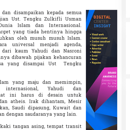
is dan disampaikan kepada semua
jian Ust. Tengku Zul
kifli Usman
Dunia Islam dan Internasional.
rget yang tiada hentinya hingga
uhkan oleh musuh musuh Islam.
ara universal menjadi agenda,
i dari kaum Yahudi dan Nasroni
nya dibawah pijakan kehancuran
lisa yang disampai Ust Tengku
islam yang maju dan memimpin,
 internasional, Yahudi dan
at ini harus di desain untuk
dan atheis. Irak dihantam, Mesir
kan, Saudi dipasung, Kuwait dan
kan dengan saudaranya yang lain.
kaki tangan asing, tempat transit