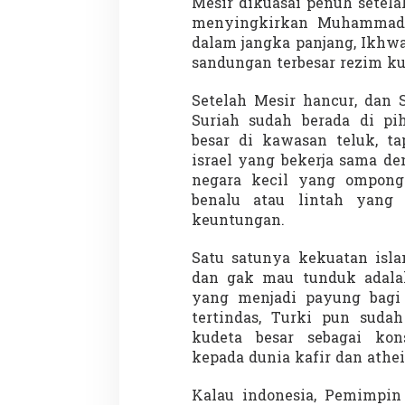
Mesir dikuasai penuh setela
menyingkirkan Muhammad 
dalam jangka panjang, Ikhw
sandungan terbesar rezim ku
Setelah Mesir hancur, dan 
Suriah sudah berada di pi
besar di kawasan teluk, ta
Partisipasi Pemu
israel yang bekerja sama d
Pelayanan Sukarel
Diadakan di Nanji
negara kecil yang ompong.
Di GLOBAL, VIDEO
|
18 
benalu atau lintah yan
keuntungan.
Satu satunya kekuatan isla
dan gak mau tunduk adalah
yang menjadi payung bagi 
tertindas, Turki pun suda
kudeta besar sebagai kon
kepada dunia kafir dan athei
Kalau indonesia, Pemimpin