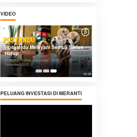
VIDEO
Posyandu Melayani Semua Siklus
Hidup
Di ADVERTORIAL, Kesehatan, VIDEO
|
27
Desember 2023
05:08
PELUANG INVESTASI DI MERANTI
Pemutar
Video