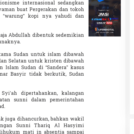
ionisme internasional sedangkan
yaman buat Pergerakan dan tokoh
h “warung” kopi nya yahudi dan
 Raja Abdullah dibentuk sedemikian
unaknya.
rtama Sudan untuk islam dibawah
udan Selatan untuk kristen dibawah
en Islam Sudan di “Sandera” kasus
ar Basyir tidak berkutik, Sudan
 Syi’ah dipertahankan, kalangan
uatan sunni dalam pemerintahan
ad.
ak juga dihancurkan, bahkan wakil
langan Sunni Thariq Al Hasyimi
n dihukum mati in absentia sampai