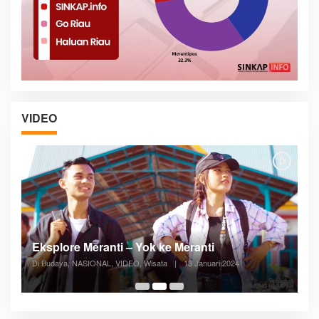
VIDEO
Posyandu Melayani Semua Siklus Hidup
Di ADVERTORIAL, Kesehatan, VIDEO
|
27 Desember 2023
05:08