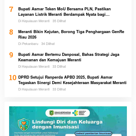
7
Bupati Asmar Teken MoU Bersama PLN, Pastikan
Layanan Listrik Meranti Berdampak Nyata bagi
Masyarakat
Di Kepulauan Meranti
35 Dilihat
8
Meranti Bikin Kejutan, Borong Tiga Penghargaan GenRe
Riau 2026
Di Pekanbaru
34 Dilihat
9
Bupati Asmar Bertemu Danposal, Bahas Strategi Jaga
Keamanan dan Kemajuan Meranti
Di Kepulauan Meranti
33 Dilihat
10
DPRD Setujui Ranperda APBD 2025, Bupati Asmar
Tegaskan Sinergi Demi Kesejahteraan Masyarakat Meranti
Di Kepulauan Meranti
33 Dilihat