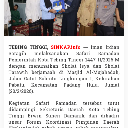
K
o
t
a
T
e
b
i
n
TEBING TINGGI,
SINKAP.info
—
Iman Irdian
g
Saragih
melaksanakan Safari Ramadan
T
i
Pemerintah Kota Tebing Tinggi 1447 H/2026 M
n
dengan menunaikan Sholat Isya dan Sholat
g
Tarawih berjamaah di Masjid Al-Mujahadah,
g
Jalan Gatot Subroto Lingkungan I, Kelurahan
i
Pabatu, Kecamatan Padang Hulu, Jumat
,
S
(20/2/2026).
a
l
Kegiatan Safari Ramadan tersebut turut
a
didampingi Sekretaris Daerah Kota Tebing
t
Tinggi Erwin Suheri Damanik dan dihadiri
B
e
unsur Forum Koordinasi Pimpinan Daerah
r