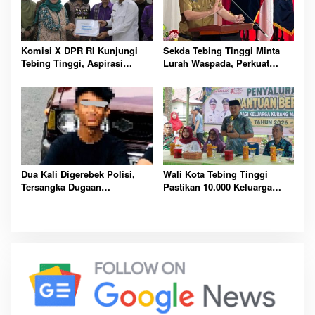
Komisi X DPR RI Kunjungi
Sekda Tebing Tinggi Minta
Tebing Tinggi, Aspirasi
Lurah Waspada, Perkuat
Pendidikan dan Literasi Jadi
Deteksi Dini Perdagangan
Sorotan Utama Nasional
Orang Sejak Sekarang
Dua Kali Digerebek Polisi,
Wali Kota Tebing Tinggi
Tersangka Dugaan
Pastikan 10.000 Keluarga
Pemerkosaan Anak di Tebing
Menerima Bantuan Beras
Tinggi Masih Buron
Premium Tepat Sasaran