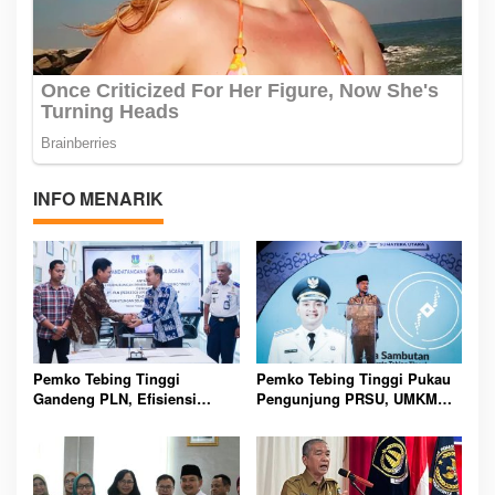
INFO MENARIK
Pemko Tebing Tinggi
Pemko Tebing Tinggi Pukau
Gandeng PLN, Efisiensi
Pengunjung PRSU, UMKM
Listrik Berpotensi Hemat
dan Budaya Lokal Jadi
Rp261 Juta Setiap Bulan
Sorotan Utama