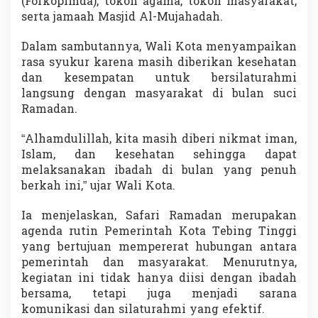
(Forkopimda), tokoh agama, tokoh masyarakat,
j
serta jamaah Masjid Al-Mujahadah.
a
m
Dalam sambutannya, Wali Kota menyampaikan
a
a
rasa syukur karena masih diberikan kesehatan
h
dan kesempatan untuk bersilaturahmi
h
langsung dengan masyarakat di bulan suci
i
Ramadan.
n
g
g
“Alhamdulillah, kita masih diberi nikmat iman,
a
Islam, dan kesehatan sehingga dapat
T
melaksanakan ibadah di bulan yang penuh
a
berkah ini,” ujar Wali Kota.
l
i
A
Ia menjelaskan, Safari Ramadan merupakan
s
agenda rutin Pemerintah Kota Tebing Tinggi
i
yang bertujuan mempererat hubungan antara
h
pemerintah dan masyarakat. Menurutnya,
B
K
kegiatan ini tidak hanya diisi dengan ibadah
M
bersama, tetapi juga menjadi sarana
M
komunikasi dan silaturahmi yang efektif.
a