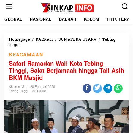
L
e
w
a
GLOBAL
NASIONAL
DAERAH
KOLOM
TITIK TERA
t
i
k
e
Homepage
/
DAERAH
/
SUMATERA UTARA
/
Tebing
k
tinggi
S
o
a
KEAGAMAAN
n
f
t
a
Safari Ramadan Wali Kota Tebing
e
r
Tinggi, Salat Berjamaah hingga Tali Asih
n
i
BKM Masjid
R
a
Khairun Nisa
20 Februari 2026
m
Tebing Tinggi
318 Dilihat
a
d
a
n
W
a
l
i