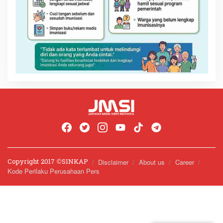
Copyright 2017 ©️SINKAP
Disclaimer
About us
Career
Kode Perilaku Perusahaan Pers