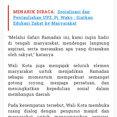
s
j
MENARIK DIBACA:
Sosialisasi dan
i
Pentauliahan UPZ, Pj. Wako : Giatkan
d
Edukasi Zakat ke Masyarakat
“Melalui Safari Ramadan ini, kami ingin hadir
di tengah masyarakat, mendengar langsung
aspirasi, serta merasakan apa yang dirasakan
oleh rakyat,” katanya.
Wali Kota juga mengajak seluruh elemen
masyarakat untuk menjadikan Ramadan
sebagai momentum memperkuat semangat
gotong royong, menjaga persatuan, dan
meningkatkan kepedulian sosial dalam
membangun daerah.
Pada kesempatan tersebut, Wali Kota membuka
ruang dialog dengan pengurus masjid dan