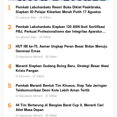
1
Pemkab Labuhanbatu Resmi Buka Diklat Paskibraka,
Siapkan 50 Pelajar Kibarkan Merah Putih 17 Agustus
Di Labuhan Batu
49 Dilihat
2
Pemkab Labuhanbatu Siapkan 120 ASN Ikuti Sertifikasi
PBJ, Perkuat Profesionalisme dan Integritas Aparatur
Pemerintah
Di Labuhan Batu
45 Dilihat
3
HUT IBI ke-75, Asmar Ungkap Peran Besar Bidan Menuju
Generasi Emas
Di Kepulauan Meranti
39 Dilihat
4
Meranti Siapkan Gudang Bulog Baru, Strategi Besar Atasi
Krisis Pangan
Di Ekonomi
37 Dilihat
5
Pemkab Meranti Bentuk Tim Khusus, Siap Tata Jaringan
Telekomunikasi Demi Kota Lebih Aman Tertib
Di Kepulauan Meranti
37 Dilihat
6
44 Tim Bertarung di Banglas Barat Cup II, Meranti Cari
Atlet Masa Depan
Di Kepulauan Meranti
35 Dilihat