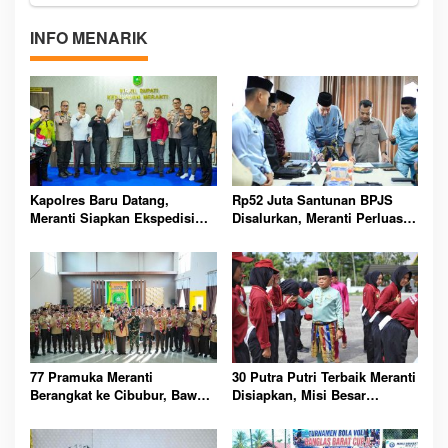
INFO MENARIK
Kapolres Baru Datang,
Rp52 Juta Santunan BPJS
Meranti Siapkan Ekspedisi
Disalurkan, Meranti Perluas
Merah Putih Penuh Makna
Perlindungan Pekerja Rentan
77 Pramuka Meranti
30 Putra Putri Terbaik Meranti
Berangkat ke Cibubur, Bawa
Disiapkan, Misi Besar
Misi Harumkan Nama Daerah
Kibarkan Merah Putih