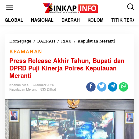
L
e
w
a
GLOBAL
NASIONAL
DAERAH
KOLOM
TITIK TERA
t
i
k
e
Homepage
/
DAERAH
/
RIAU
/
Kepulauan Meranti
P
k
r
KEAMANAN
o
e
n
s
Press Release Akhir Tahun, Bupati dan
t
s
DPRD Puji Kinerja Polres Kepulauan
e
R
Meranti
n
e
l
Khairun Nisa
8 Januari 2026
e
Kepulauan Meranti
835 Dilihat
a
s
e
A
k
h
i
r
T