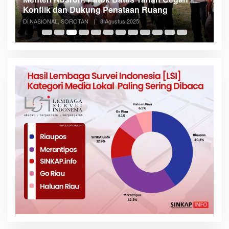
n
Konflik dan Dukung Penataan Ruang
D
Di NASIONAL, SOROTAN
|
8 Agustus 2025
Di