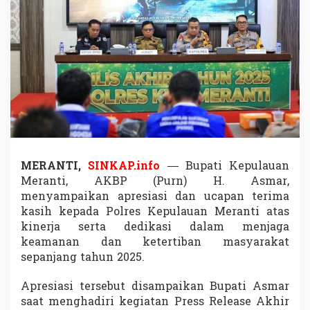
a
h
u
n
,
B
u
p
a
t
i
d
a
MERANTI,
SINKAP.info
— Bupati Kepulauan
n
Meranti, AKBP (Purn) H. Asmar,
D
P
menyampaikan apresiasi dan ucapan terima
R
kasih kepada Polres Kepulauan Meranti atas
D
kinerja serta dedikasi dalam menjaga
P
keamanan dan ketertiban masyarakat
u
j
sepanjang tahun 2025.
i
K
Apresiasi tersebut disampaikan Bupati Asmar
i
saat menghadiri kegiatan Press Release Akhir
n