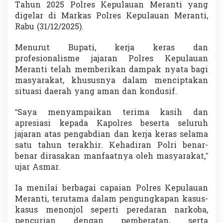
Tahun 2025 Polres Kepulauan Meranti yang
e
r
digelar di Markas Polres Kepulauan Meranti,
j
Rabu (31/12/2025).
a
P
Menurut Bupati, kerja keras dan
o
profesionalisme jajaran Polres Kepulauan
l
r
Meranti telah memberikan dampak nyata bagi
e
masyarakat, khususnya dalam menciptakan
s
situasi daerah yang aman dan kondusif.
K
e
“Saya menyampaikan terima kasih dan
p
u
apresiasi kepada Kapolres beserta seluruh
l
jajaran atas pengabdian dan kerja keras selama
a
satu tahun terakhir. Kehadiran Polri benar-
u
benar dirasakan manfaatnya oleh masyarakat,”
a
ujar Asmar.
n
M
e
Ia menilai berbagai capaian Polres Kepulauan
r
Meranti, terutama dalam pengungkapan kasus-
a
kasus menonjol seperti peredaran narkoba,
n
pencurian dengan pemberatan, serta
t