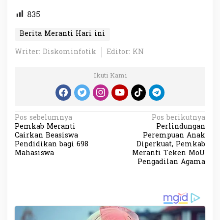
835
Berita Meranti Hari ini
Writer: Diskominfotik
Editor: KN
Ikuti Kami
N
Pos sebelumnya
Pos berikutnya
Pemkab Meranti
Perlindungan
a
Cairkan Beasiswa
Perempuan Anak
v
Pendidikan bagi 698
Diperkuat, Pemkab
Mahasiswa
Meranti Teken MoU
i
Pengadilan Agama
g
a
s
i