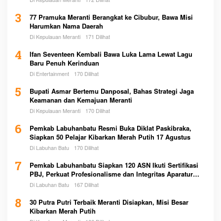
3
77 Pramuka Meranti Berangkat ke Cibubur, Bawa Misi
Harumkan Nama Daerah
Di Kepulauan Meranti
171 Dilihat
4
Ifan Seventeen Kembali Bawa Luka Lama Lewat Lagu
Baru Penuh Kerinduan
Di Entertainment
170 Dilihat
5
Bupati Asmar Bertemu Danposal, Bahas Strategi Jaga
Keamanan dan Kemajuan Meranti
Di Kepulauan Meranti
170 Dilihat
6
Pemkab Labuhanbatu Resmi Buka Diklat Paskibraka,
Siapkan 50 Pelajar Kibarkan Merah Putih 17 Agustus
Di Labuhan Batu
170 Dilihat
7
Pemkab Labuhanbatu Siapkan 120 ASN Ikuti Sertifikasi
PBJ, Perkuat Profesionalisme dan Integritas Aparatur
Pemerintah
Di Labuhan Batu
167 Dilihat
8
30 Putra Putri Terbaik Meranti Disiapkan, Misi Besar
Kibarkan Merah Putih