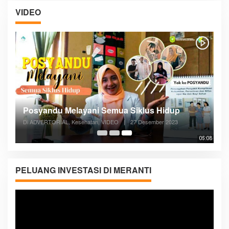
VIDEO
Posyandu Melayani Semua Siklus Hidup
Di ADVERTORIAL, Kesehatan, VIDEO
|
27 Desember 2023
05:08
PELUANG INVESTASI DI MERANTI
Pemutar
Video