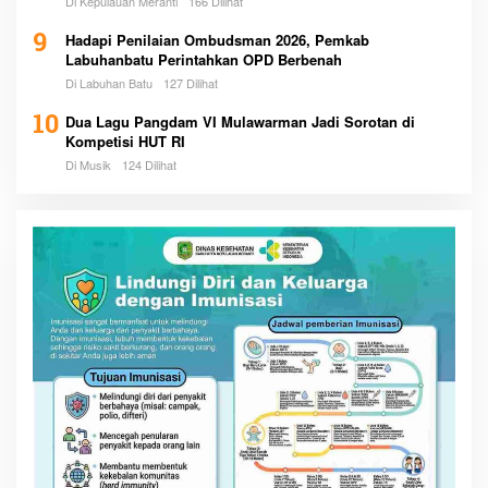
Di Kepulauan Meranti
166 Dilihat
9
Hadapi Penilaian Ombudsman 2026, Pemkab
Labuhanbatu Perintahkan OPD Berbenah
Di Labuhan Batu
127 Dilihat
10
Dua Lagu Pangdam VI Mulawarman Jadi Sorotan di
Kompetisi HUT RI
Di Musik
124 Dilihat