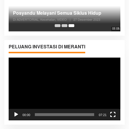
Posyandu Melayani Semua Siklus Hidup
Di ADVERTORIAL, Kesehatan, VIDEO
|
27 Desember 2023
05:08
PELUANG INVESTASI DI MERANTI
Pemutar
Video
00:00
07:21