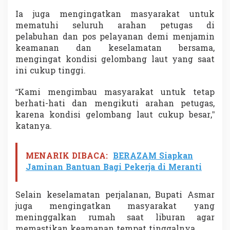
r
Ia juga mengingatkan masyarakat untuk
a
mematuhi seluruh arahan petugas di
p
a
pelabuhan dan pos pelayanan demi menjamin
n
keamanan dan keselamatan bersama,
mengingat kondisi gelombang laut yang saat
ini cukup tinggi.
“Kami mengimbau masyarakat untuk tetap
berhati-hati dan mengikuti arahan petugas,
karena kondisi gelombang laut cukup besar,”
katanya.
MENARIK DIBACA:
BERAZAM Siapkan
Jaminan Bantuan Bagi Pekerja di Meranti
Selain keselamatan perjalanan, Bupati Asmar
juga mengingatkan masyarakat yang
meninggalkan rumah saat liburan agar
memastikan keamanan tempat tinggalnya.