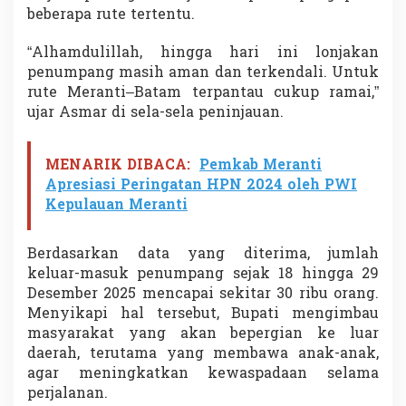
l
beberapa rute tertentu.
a
y
“Alhamdulillah, hingga hari ini lonjakan
a
penumpang masih aman dan terkendali. Untuk
n
rute Meranti–Batam terpantau cukup ramai,”
a
n
ujar Asmar di sela-sela peninjauan.
P
e
l
MENARIK DIBACA:
Pemkab Meranti
a
Apresiasi Peringatan HPN 2024 oleh PWI
b
Kepulauan Meranti
u
h
a
Berdasarkan data yang diterima, jumlah
n
T
keluar-masuk penumpang sejak 18 hingga 29
a
Desember 2025 mencapai sekitar 30 ribu orang.
n
Menyikapi hal tersebut, Bupati mengimbau
j
masyarakat yang akan bepergian ke luar
u
daerah, terutama yang membawa anak-anak,
n
g
agar meningkatkan kewaspadaan selama
H
perjalanan.
a