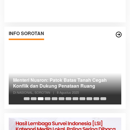
INFO SOROTAN
Menteri Nusron: Patok Batas Tanah Cegah
R
n
Konflik dan Dukung Penataan Ruang
D
Di NASIONAL, SOROTAN
|
8 Agustus 2025
Di