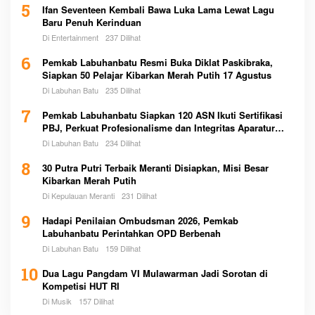
5
Ifan Seventeen Kembali Bawa Luka Lama Lewat Lagu
Baru Penuh Kerinduan
Di Entertainment
237 Dilihat
6
Pemkab Labuhanbatu Resmi Buka Diklat Paskibraka,
Siapkan 50 Pelajar Kibarkan Merah Putih 17 Agustus
Di Labuhan Batu
235 Dilihat
7
Pemkab Labuhanbatu Siapkan 120 ASN Ikuti Sertifikasi
PBJ, Perkuat Profesionalisme dan Integritas Aparatur
Pemerintah
Di Labuhan Batu
234 Dilihat
8
30 Putra Putri Terbaik Meranti Disiapkan, Misi Besar
Kibarkan Merah Putih
Di Kepulauan Meranti
231 Dilihat
9
Hadapi Penilaian Ombudsman 2026, Pemkab
Labuhanbatu Perintahkan OPD Berbenah
Di Labuhan Batu
159 Dilihat
10
Dua Lagu Pangdam VI Mulawarman Jadi Sorotan di
Kompetisi HUT RI
Di Musik
157 Dilihat