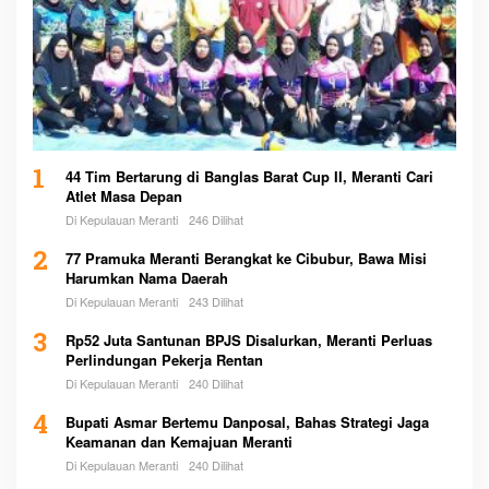
1
44 Tim Bertarung di Banglas Barat Cup II, Meranti Cari
Atlet Masa Depan
Di Kepulauan Meranti
246 Dilihat
2
77 Pramuka Meranti Berangkat ke Cibubur, Bawa Misi
Harumkan Nama Daerah
Di Kepulauan Meranti
243 Dilihat
3
Rp52 Juta Santunan BPJS Disalurkan, Meranti Perluas
Perlindungan Pekerja Rentan
Di Kepulauan Meranti
240 Dilihat
4
Bupati Asmar Bertemu Danposal, Bahas Strategi Jaga
Keamanan dan Kemajuan Meranti
Di Kepulauan Meranti
240 Dilihat