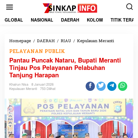
L
e
w
a
GLOBAL
NASIONAL
DAERAH
KOLOM
TITIK TERA
t
i
k
e
Homepage
/
DAERAH
/
RIAU
/
Kepulauan Meranti
P
k
a
PELAYANAN PUBLIK
o
n
n
t
Pantau Puncak Nataru, Bupati Meranti
t
a
Tinjau Pos Pelayanan Pelabuhan
e
u
Tanjung Harapan
n
P
u
Khairun Nisa
8 Januari 2026
n
Kepulauan Meranti
753 Dilihat
c
a
k
N
a
t
a
r
u