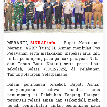
,
B
u
p
a
t
i
M
e
r
MERANTI,
SINKAP.info
— Bupati Kepulauan
a
Meranti, AKBP (Purn) H. Asmar, meninjau Pos
n
Pelayanan serta melakukan inspeksi arus lalu
t
i
lintas penumpang pada puncak perayaan Natal
T
dan Tahun Baru (Nataru) serta pasca libur
i
sekolah, Selasa (30/12/2025), di Pelabuhan
n
Tanjung Harapan, Selatpanjang.
j
a
u
Dalam peninjauan tersebut, Bupati Asmar
P
menyampaikan bahwa kondisi arus
o
penumpang di Pelabuhan Tanjung Harapan
s
terpantau relatif aman dan terkendali, meski
P
terjadi peningkatan jumlah penumpang pada
e