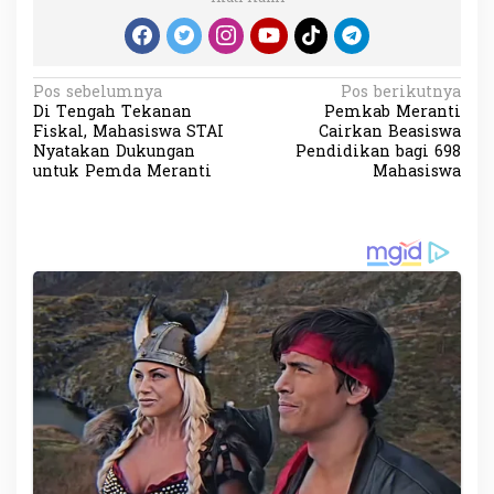
N
Pos sebelumnya
Pos berikutnya
Di Tengah Tekanan
Pemkab Meranti
a
Fiskal, Mahasiswa STAI
Cairkan Beasiswa
v
Nyatakan Dukungan
Pendidikan bagi 698
untuk Pemda Meranti
Mahasiswa
i
g
a
s
i
p
o
s