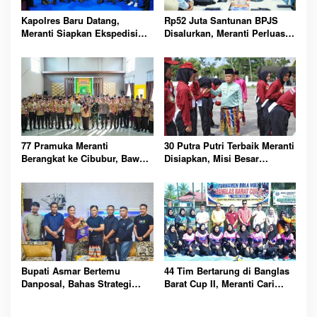
Kapolres Baru Datang,
Rp52 Juta Santunan BPJS
Meranti Siapkan Ekspedisi
Disalurkan, Meranti Perluas
Merah Putih Penuh Makna
Perlindungan Pekerja Rentan
77 Pramuka Meranti
30 Putra Putri Terbaik Meranti
Berangkat ke Cibubur, Bawa
Disiapkan, Misi Besar
Misi Harumkan Nama Daerah
Kibarkan Merah Putih
Bupati Asmar Bertemu
44 Tim Bertarung di Banglas
Danposal, Bahas Strategi
Barat Cup II, Meranti Cari
Jaga Keamanan dan
Atlet Masa Depan
Kemajuan Meranti