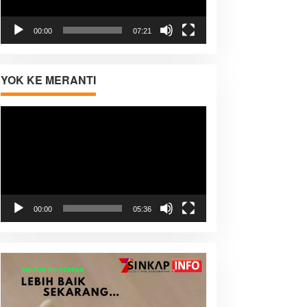
00:00
07:21
YOK KE MERANTI
Pemutar
Video
00:00
05:36