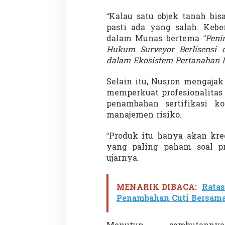
“Kalau satu objek tanah bis
pasti ada yang salah. Kebe
dalam Munas bertema
“Peni
Demonstrasi Gen-Z Guncang
Menteri Nusron: 
Hukum Surveyor Berlisensi 
Nepal, PM Mundur Mendadak
Cegah Konflik da
dalam Ekosistem Pertanahan I
Setelah Gedung Parlemen Dibakar
Penataan Ruang
Di GLOBAL, SOROTAN
|
12 September 2025
Di NASIONAL, SOROTAN
Selain itu, Nusron mengaj
memperkuat profesionalitas
penambahan sertifikasi ko
manajemen risiko.
“Produk itu hanya akan kred
yang paling paham soal pro
ujarnya.
MENARIK DIBACA:
Ratas
Penambahan Cuti Bersama