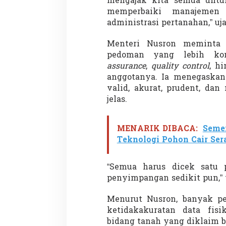
mengajak kita semua unt
s
memperbaiki manajeme
i
P
administrasi pertanahan,” uj
e
r
Menteri Nusron meminta
t
pedoman yang lebih ko
a
assurance
,
quality control
, h
n
a
anggotanya. Ia menegaskan
h
valid, akurat, prudent, da
a
jelas.
n
N
a
MENARIK DIBACA:
Semen
s
Teknologi Pohon Cair Ser
i
o
n
“Semua harus dicek satu p
a
l
penyimpangan sedikit pun,” 
Menurut Nusron, banyak pe
ketidakakuratan data fis
bidang tanah yang diklaim b