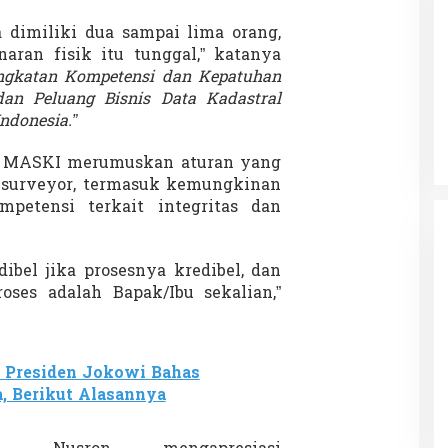
a dimiliki dua sampai lima orang,
naran fisik itu tunggal,” katanya
ngkatan Kompetensi dan Kepatuhan
Patok Batas Tanah
Rekognisi Sejarah Kerajaan Siak
dan Peluang Bisnis Data Kadastral
n Dukung
dan Harapan Daerah Istimewa Riau
ndonesia.”
|
8 Agustus 2025
Di KOLOM, Opini, SOROTAN
|
16 Juni 2025
ak MASKI merumuskan aturan yang
 surveyor, termasuk kemungkinan
mpetensi terkait integritas dan
ibel jika prosesnya kredibel, dan
ses adalah Bapak/Ibu sekalian,”
 Presiden Jokowi Bahas
, Berikut Alasannya