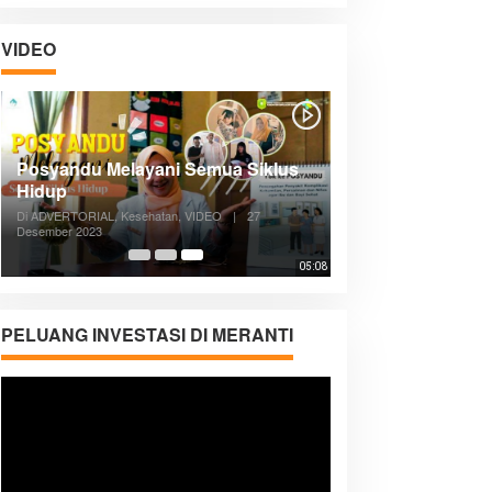
VIDEO
Posyandu Melayani Semua Siklus
Hidup
Di ADVERTORIAL, Kesehatan, VIDEO
|
27
Desember 2023
05:08
PELUANG INVESTASI DI MERANTI
Pemutar
Video