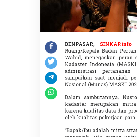
a
r
d
a
n
I
n
t
DENPASAR,
SINKAP.info
e
Ruang/Kepala Badan Pertan
g
r
Wahid, menegaskan peran s
i
Kadaster Indonesia (MASK
t
administrasi pertanahan 
a
sampaikan saat menjadi p
s
A
Nasional (Munas) MASKI 2025 d
d
m
Dalam sambutannya, Nusr
i
kadaster merupakan mitr
n
karena kualitas data dan pr
i
s
oleh kualitas pekerjaan para
t
r
“Bapak/Ibu adalah mitra str
a