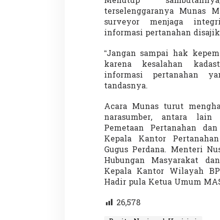
Menutup sambutanny
terselenggaranya Munas 
surveyor menjaga integr
informasi pertanahan disajik
“Jangan sampai hak kepemi
karena kesalahan kadas
informasi pertanahan yang
Partisipasi Pemu
tandasnya.
Pelayanan Sukarel
Diadakan di Nanji
Di GLOBAL, VIDEO
|
18 
Acara Munas turut mengha
narasumber, antara lain
Pemetaan Pertanahan dan 
Kepala Kantor Pertanaha
Gugus Perdana. Menteri Nus
Hubungan Masyarakat dan 
Kepala Kantor Wilayah BPN
Hadir pula Ketua Umum MASK
26,578