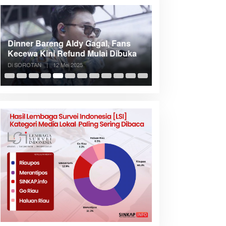
Dinner Bareng Aldy Gagal, Fans
Meranti Incar Kon
Kecewa Kini Refund Mulai Dibuka
Kepri, Bupati A
Di SOROTAN
|
12 Mei 2025
Di SOROTAN
|
6 Mei 2