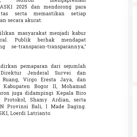
a, Nusron mengapresiasi
MASKI 2025 dan mendorong para
itas serta memastikan setiap
an secara akurat.
likan masyarakat menjadi kabur
tral. Publik berhak mendapat
 se-transparan-transparannya,”
da dalam
Eksplore Meranti – Yok ke Meranti
a Internasional
Di Budaya, NASIONAL, VIDEO, Wisata
|
13 Januari
ng
Januari 2024
2024
dirkan pemaparan dari sejumlah
 Direktur Jenderal Survei dan
Ruang, Virgo Eresta Jaya, dan
n Kabupaten Bogor II, Mohamad
ron juga didampingi Kepala Biro
Protokol, Shamy Ardian, serta
 Provinsi Bali, I Made Daging.
I, Loerdi Latrianto.