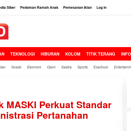
dia Siber
Pedoman Ramah Anak
Pemesanan Iklan
Log in
AN
TEKNOLOGI
HIBURAN
KOLOM
TITIK TERANG
INF
tan
Sosial
Ekonomi
Opini
Sastra
Sports
Exschool
Entertain
k MASKI Perkuat Standar
inistrasi Pertanahan