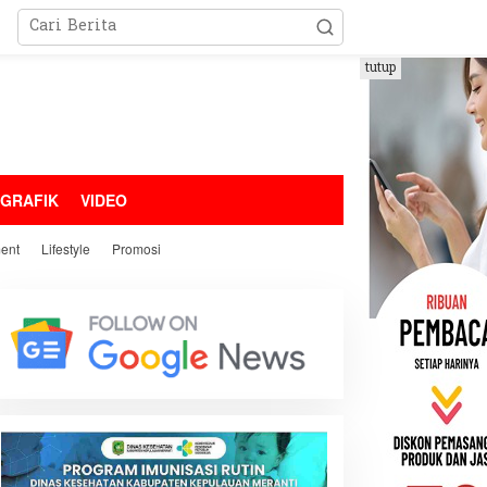
tutup
OGRAFIK
VIDEO
ment
Lifestyle
Promosi