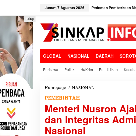
L
e
Jumat, 7 Agustus 2026
Pedoman Pemberitaan Me
w
a
tutup
t
i
k
e
k
o
GLOBAL
NASIONAL
DAERAH
SOROT
n
t
e
Peristiwa
Politik
HuKrim
Pendidikan
Keseha
n
Homepage
/
NASIONAL
M
e
PEMERINTAH
n
Menteri Nusron Aja
t
e
dan Integritas Adm
r
i
Nasional
N
u