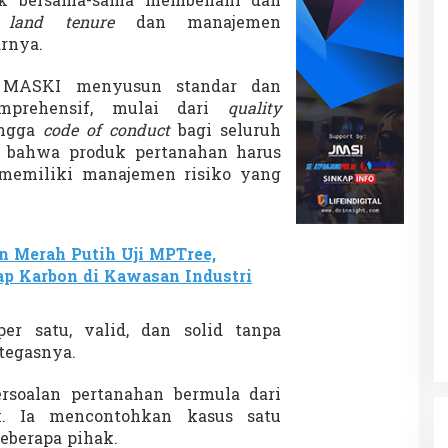
uk bersama-sama membenahi dan
n
land tenure
dan manajemen
arnya.
 MASKI menyusun standar dan
mprehensif, mulai dari
quality
ingga
code of conduct
bagi seluruh
 bahwa produk pertanahan harus
n memiliki manajemen risiko yang
 Merah Putih Uji MPTree,
ap Karbon di Kawasan Industri
er satu, valid, dan solid tanpa
tegasnya.
rsoalan pertanahan bermula dari
ik. Ia mencontohkan kasus satu
eberapa pihak.