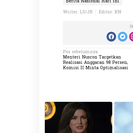
Berita Nasional Hari ini
Writer: LS/JR
Editor: KN
I
N
Pos sebelumnya
Menteri Nusron Targetkan
a
Realisasi Anggaran 98 Persen,
v
Komisi II Minta Optimalisasi
i
g
a
s
i
p
o