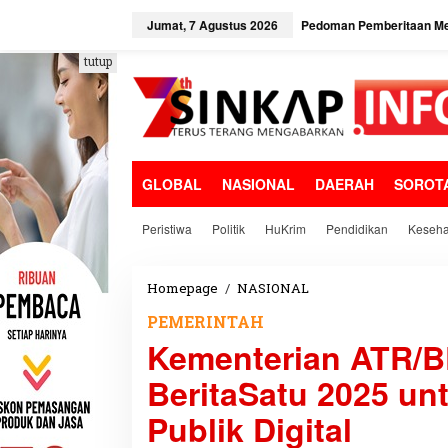
L
e
Jumat, 7 Agustus 2026
Pedoman Pemberitaan Me
w
a
tutup
t
i
k
e
k
o
GLOBAL
NASIONAL
DAERAH
SOROT
n
t
e
Peristiwa
Politik
HuKrim
Pendidikan
Keseha
n
Homepage
/
NASIONAL
K
e
PEMERINTAH
m
Kementerian ATR/B
e
n
BeritaSatu 2025 un
t
e
Publik Digital
r
i