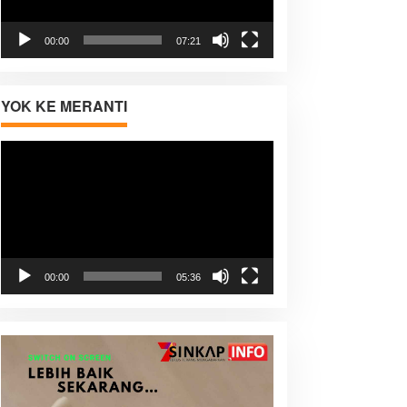
00:00
07:21
YOK KE MERANTI
Pemutar
Video
00:00
05:36