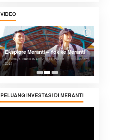
VIDEO
Posyandu Melayani Semua Siklus
Hidup
Di ADVERTORIAL, Kesehatan, VIDEO
|
27
Desember 2023
05:08
PELUANG INVESTASI DI MERANTI
Pemutar
Video