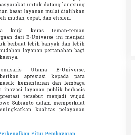
syarakat untuk datang langsung
ian besar layanan mulai dialihkan
ih mudah, cepat, dan efisien.
 Charlie Kirk di
Demonstrasi Gen-Z Guncang
na kerja keras teman-teman
apan Jarak Jauh
Nepal, PM Mundur Mendadak
aan dari B-Universe ini menjadi
Setelah Gedung Parlemen Dibakar
12 September 2025
Di GLOBAL, SOROTAN
|
12 September 2025
k berbuat lebih banyak dan lebih
udahan layanan pertanahan bagi
kasnya.
misaris Utama B-Universe,
berikan apresiasi kepada para
rmasuk kementerian dan lembaga
 inovasi layanan publik berbasis
prestasi tersebut menjadi wujud
bowo Subianto dalam memperkuat
eningkatkan kualitas pelayanan
erkenalkan Fitur Pembayaran