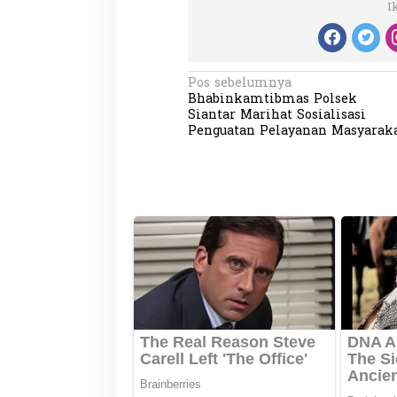
I
N
Pos sebelumnya
Bhabinkamtibmas Polsek
a
Siantar Marihat Sosialisasi
v
Penguatan Pelayanan Masyarak
i
g
a
s
i
p
o
s