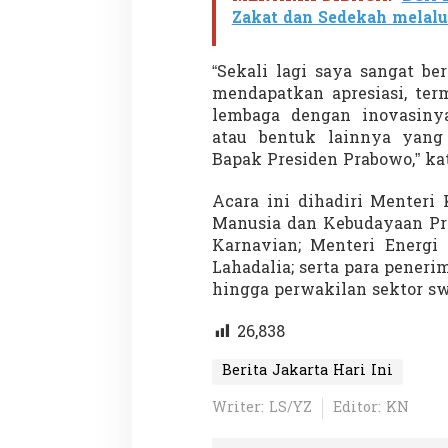
Zakat dan Sedekah melalui
“Sekali lagi saya sangat b
mendapatkan apresiasi, te
lembaga dengan inovasinya
atau bentuk lainnya yang
Partisipasi Pemu
Bapak Presiden Prabowo,” kat
Pelayanan Sukarel
Diadakan di Nanji
Acara ini dihadiri Menteri
Di GLOBAL, VIDEO
|
18 
Manusia dan Kebudayaan Pra
Karnavian; Menteri Energi
Lahadalia; serta para pener
hingga perwakilan sektor sw
26,838
Berita Jakarta Hari Ini
Writer: LS/YZ
Editor: KN