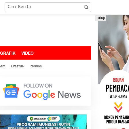
tutup
OGRAFIK
VIDEO
ment
Lifestyle
Promosi