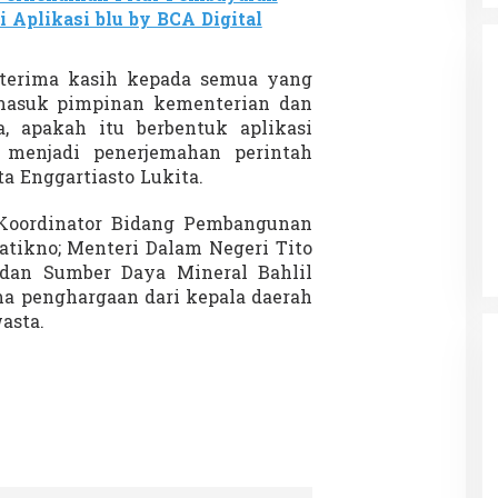
 Aplikasi blu by BCA Digital
erterima kasih kepada semua yang
rmasuk pimpinan kementerian dan
, apakah itu berbentuk aplikasi
 menjadi penerjemahan perintah
da dalam
a Enggartiasto Lukita.
Eksplore Meranti – Yok ke Meranti
a Internasional
Di Budaya, NASIONAL, VIDEO, Wisata
|
13 Januari
ng
 Koordinator Bidang Pembangunan
Januari 2024
2024
tikno; Menteri Dalam Negeri Tito
 dan Sumber Daya Mineral Bahlil
ima penghargaan dari kepala daerah
asta.