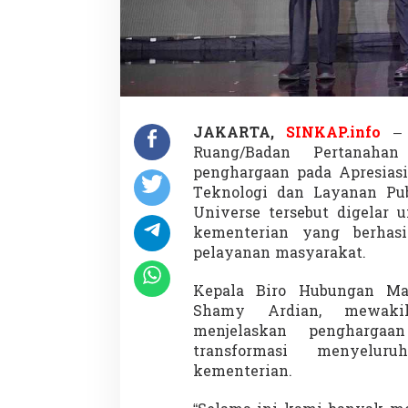
e
r
i
t
a
S
a
t
JAKARTA,
SINKAP.info
– 
u
Ruang/Badan Pertanaha
2
0
penghargaan pada Apresiasi
2
Teknologi dan Layanan Pub
5
Universe tersebut digelar 
u
kementerian yang berhas
n
t
pelayanan masyarakat.
u
k
Kepala Biro Hubungan Mas
I
Shamy Ardian, mewakil
n
menjelaskan pengharga
o
v
transformasi menyelur
a
kementerian.
s
i