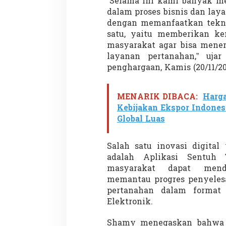
“Selama ini kami banyak me
L
dalam proses bisnis dan la
a
y
dengan memanfaatkan tekno
a
satu, yaitu memberikan k
n
masyarakat agar bisa mene
a
layanan pertanahan,” uj
n
penghargaan, Kamis (20/11/20
P
u
b
l
MENARIK DIBACA:
Harga
i
Kebijakan Ekspor Indones
k
Global Luas
D
i
g
Salah satu inovasi digital
i
adalah Aplikasi Sentuh T
t
a
masyarakat dapat mend
l
memantau progres penyeles
pertanahan dalam format e
Elektronik.
Shamy menegaskan bahwa 