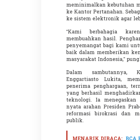
meminimalkan kebutuhan ma
ke Kantor Pertanahan. Sebag
ke sistem elektronik agar leb
Penembakan Tragis
“Kami berbahagia kare
Utah: Pelaku Sen
membuahkan hasil. Pengharg
Masih Buron
Di GLOBAL, SOROTAN
|
penyemangat bagi kami untu
baik dalam memberikan kem
masyarakat Indonesia,” pung
Dalam sambutannya, Ko
Enggartiasto Lukita, mem
penerima penghargaan, te
yang berhasil menghadirkan
teknologi. Ia menegaskan 
nyata arahan Presiden Pra
reformasi birokrasi dan m
publik.
MENARIK DIBACA:
BCA P