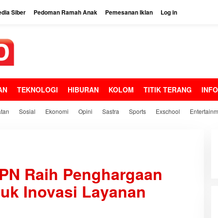
dia Siber
Pedoman Ramah Anak
Pemesanan Iklan
Log in
AN
TEKNOLOGI
HIBURAN
KOLOM
TITIK TERANG
INF
tan
Sosial
Ekonomi
Opini
Sastra
Sports
Exschool
Entertain
PN Raih Penghargaan
tuk Inovasi Layanan