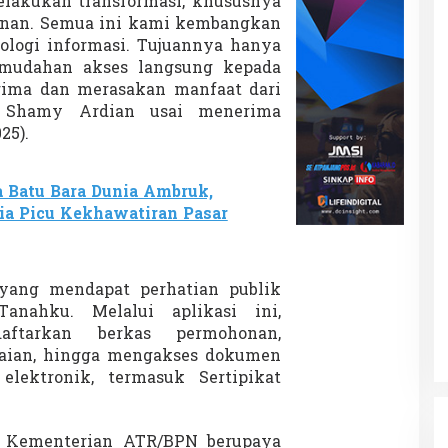
lakukan transformasi, khususnya
yanan. Semua ini kami kembangkan
logi informasi. Tujuannya hanya
emudahan akses langsung kepada
rima dan merasakan manfaat dari
ar Shamy Ardian usai menerima
25).
 Batu Bara Dunia Ambruk,
ia Picu Kekhawatiran Pasar
 yang mendapat perhatian publik
anahku. Melalui aplikasi ini,
aftarkan berkas permohonan,
aian, hingga mengakses dokumen
lektronik, termasuk Sertipikat
Kementerian ATR/BPN berupaya