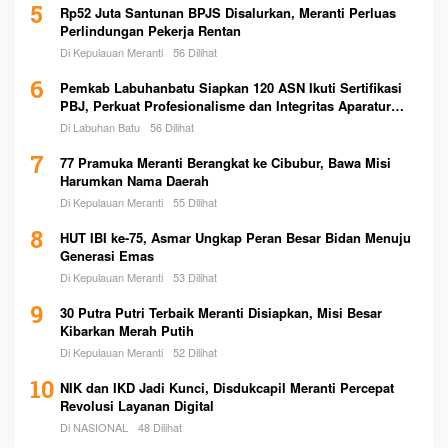
5
Rp52 Juta Santunan BPJS Disalurkan, Meranti Perluas
Perlindungan Pekerja Rentan
Di Kepulauan Meranti
56 Dilihat
6
Pemkab Labuhanbatu Siapkan 120 ASN Ikuti Sertifikasi
PBJ, Perkuat Profesionalisme dan Integritas Aparatur
Pemerintah
Di Labuhan Batu
56 Dilihat
7
77 Pramuka Meranti Berangkat ke Cibubur, Bawa Misi
Harumkan Nama Daerah
Di Kepulauan Meranti
55 Dilihat
8
HUT IBI ke-75, Asmar Ungkap Peran Besar Bidan Menuju
Generasi Emas
Di Kepulauan Meranti
53 Dilihat
9
30 Putra Putri Terbaik Meranti Disiapkan, Misi Besar
Kibarkan Merah Putih
Di Kepulauan Meranti
52 Dilihat
10
NIK dan IKD Jadi Kunci, Disdukcapil Meranti Percepat
Revolusi Layanan Digital
Di NASIONAL
48 Dilihat