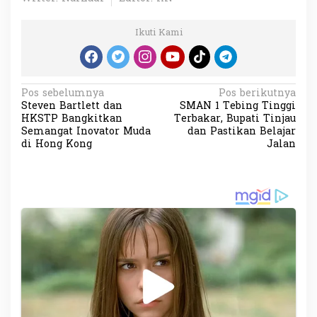
Ikuti Kami
N
Pos sebelumnya
Pos berikutnya
Steven Bartlett dan
SMAN 1 Tebing Tinggi
a
HKSTP Bangkitkan
Terbakar, Bupati Tinjau
v
Semangat Inovator Muda
dan Pastikan Belajar
di Hong Kong
Jalan
i
g
a
s
i
p
o
s