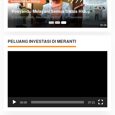
Posyandu Melayani Semua Siklus Hidup
Di ADVERTORIAL, Kesehatan, VIDEO
|
27 Desember 2023
05:08
PELUANG INVESTASI DI MERANTI
Pemutar
Video
00:00
07:21