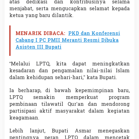
atas dedikasi dan kontribusinya selama
m
menjabat, serta mengucapkan selamat kepada
i
t
ketua yang baru dilantik.
m
e
n
MENARIK DIBACA:
PKD dan Konferensi
C
Cabang I PC PMII Meranti Resmi Dibuka
e
Asisten III Bupati
t
a
k
“Melalui LPTQ, kita dapat meningkatkan
G
kesadaran dan pengamalan nilai-nilai Islam
e
n
dalam kehidupan sehari-hari,” kata Bupati.
e
r
Ia berharap, di bawah kepemimpinan baru,
a
LPTQ semakin memperkuat program
s
pembinaan tilawatil Qur’an dan mendorong
i
Q
partisipasi aktif masyarakat dalam kegiatan
u
keagamaan.
r
’
Lebih lanjut, Bupati Asmar menegaskan
a
pentingnya peran LPTQ dalam mencetak
n