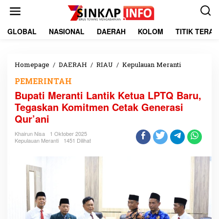
L
e
w
a
GLOBAL
NASIONAL
DAERAH
KOLOM
TITIK TERA
t
i
k
e
Homepage
/
DAERAH
/
RIAU
/
Kepulauan Meranti
B
k
u
PEMERINTAH
o
p
n
a
Bupati Meranti Lantik Ketua LPTQ Baru,
t
t
Tegaskan Komitmen Cetak Generasi
e
i
Qur’ani
n
M
e
Khairun Nisa
1 Oktober 2025
r
Kepulauan Meranti
1451 Dilihat
a
n
t
i
L
a
n
t
i