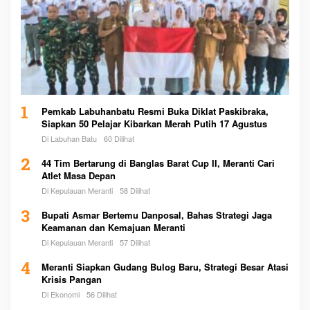
1
Pemkab Labuhanbatu Resmi Buka Diklat Paskibraka,
Siapkan 50 Pelajar Kibarkan Merah Putih 17 Agustus
Di Labuhan Batu
60 Dilihat
2
44 Tim Bertarung di Banglas Barat Cup II, Meranti Cari
Atlet Masa Depan
Di Kepulauan Meranti
58 Dilihat
3
Bupati Asmar Bertemu Danposal, Bahas Strategi Jaga
Keamanan dan Kemajuan Meranti
Di Kepulauan Meranti
57 Dilihat
4
Meranti Siapkan Gudang Bulog Baru, Strategi Besar Atasi
Krisis Pangan
Di Ekonomi
56 Dilihat