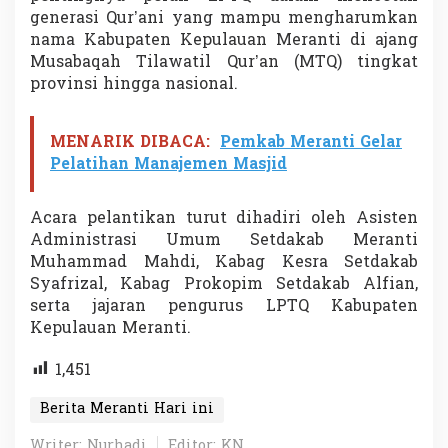
i
generasi Qur’ani yang mampu mengharumkan
nama Kabupaten Kepulauan Meranti di ajang
Musabaqah Tilawatil Qur’an (MTQ) tingkat
provinsi hingga nasional.
MENARIK DIBACA:
Pemkab Meranti Gelar
Pelatihan Manajemen Masjid
Acara pelantikan turut dihadiri oleh Asisten
Administrasi Umum Setdakab Meranti
Muhammad Mahdi, Kabag Kesra Setdakab
Syafrizal, Kabag Prokopim Setdakab Alfian,
serta jajaran pengurus LPTQ Kabupaten
Kepulauan Meranti.
1,451
Berita Meranti Hari ini
Writer: Nurhadi
Editor: KN