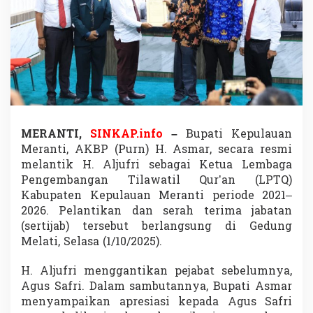
k
K
e
t
u
a
L
P
T
Q
B
MERANTI,
SINKAP.info
–
Bupati Kepulauan
a
Meranti, AKBP (Purn) H. Asmar, secara resmi
r
melantik H. Aljufri sebagai Ketua Lembaga
u
Pengembangan Tilawatil Qur’an (LPTQ)
,
Kabupaten Kepulauan Meranti periode 2021–
T
e
2026. Pelantikan dan serah terima jabatan
g
(sertijab) tersebut berlangsung di Gedung
a
Melati, Selasa (1/10/2025).
s
k
H. Aljufri menggantikan pejabat sebelumnya,
a
n
Agus Safri. Dalam sambutannya, Bupati Asmar
K
menyampaikan apresiasi kepada Agus Safri
o