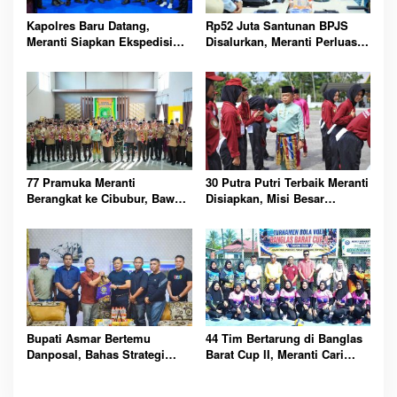
Kapolres Baru Datang,
Rp52 Juta Santunan BPJS
Meranti Siapkan Ekspedisi
Disalurkan, Meranti Perluas
Merah Putih Penuh Makna
Perlindungan Pekerja Rentan
77 Pramuka Meranti
30 Putra Putri Terbaik Meranti
Berangkat ke Cibubur, Bawa
Disiapkan, Misi Besar
Misi Harumkan Nama Daerah
Kibarkan Merah Putih
Bupati Asmar Bertemu
44 Tim Bertarung di Banglas
Danposal, Bahas Strategi
Barat Cup II, Meranti Cari
Jaga Keamanan dan
Atlet Masa Depan
Kemajuan Meranti