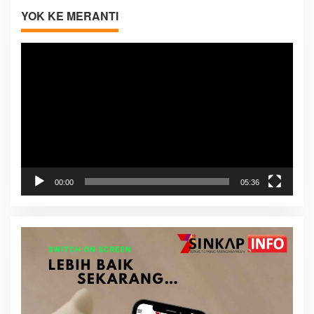
YOK KE MERANTI
Pemutar
Video
00:00
05:36