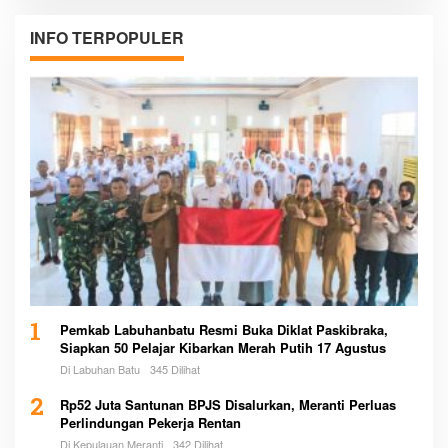
INFO TERPOPULER
1
Pemkab Labuhanbatu Resmi Buka Diklat Paskibraka,
Siapkan 50 Pelajar Kibarkan Merah Putih 17 Agustus
Di Labuhan Batu
345 Dilihat
2
Rp52 Juta Santunan BPJS Disalurkan, Meranti Perluas
Perlindungan Pekerja Rentan
Di Kepulauan Meranti
342 Dilihat