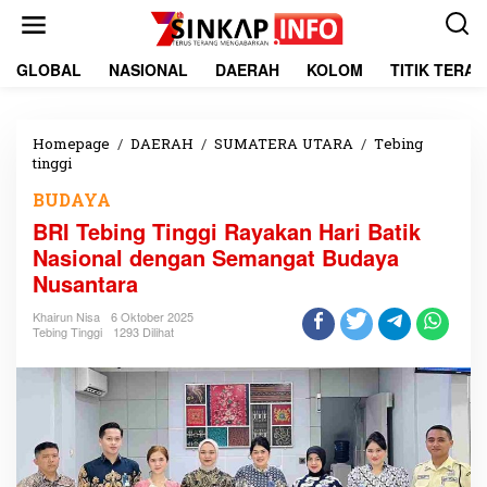
L
e
w
a
GLOBAL
NASIONAL
DAERAH
KOLOM
TITIK TERA
t
i
k
e
Homepage
/
DAERAH
/
SUMATERA UTARA
/
Tebing
k
tinggi
B
o
R
BUDAYA
n
I
t
T
BRI Tebing Tinggi Rayakan Hari Batik
e
e
Nasional dengan Semangat Budaya
n
b
Nusantara
i
n
Khairun Nisa
6 Oktober 2025
g
Tebing Tinggi
1293 Dilihat
T
i
n
g
g
i
R
a