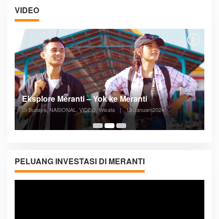
VIDEO
Posyandu Melayani Semua Siklus Hidup
Di ADVERTORIAL, Kesehatan, VIDEO
|
27 Desember 2023
05:08
PELUANG INVESTASI DI MERANTI
Pemutar
Video