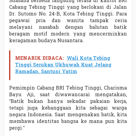
Suasana berbeda langsung terasa di kantor BRI
g
Cabang Tebing Tinggi yang berlokasi di Jalan
a
Dr. Sutomo No. 24-B, Kota Tebing Tinggi. Para
n
S
pegawai pria dan wanita tampak ceria
e
melayani nasabah dengan balutan batik
m
beragam motif modern yang mencerminkan
a
keragaman budaya Nusantara.
n
g
a
MENARIK DIBACA:
Wali Kota Tebing
t
B
Tinggi Serukan Ukhuwah Kuat Jelang
u
Ramadan, Santuni Yatim
d
a
y
Pemimpin Cabang BRI Tebing Tinggi, Charisma
a
Bayu Aji, saat diwawancarai mengatakan,
N
“Batik bukan hanya sekadar pakaian kerja,
u
s
tetapi juga kebanggaan kita sebagai warga
a
negara Indonesia. Saat mengenakan batik, kita
n
membawa identitas bangsa ke mana pun kita
t
pergi.”
a
r