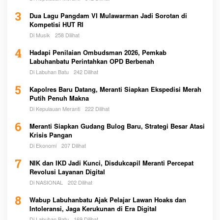
3
Dua Lagu Pangdam VI Mulawarman Jadi Sorotan di
Kompetisi HUT RI
Di Musik
258 Dilihat
4
Hadapi Penilaian Ombudsman 2026, Pemkab
Labuhanbatu Perintahkan OPD Berbenah
Di Labuhan Batu
242 Dilihat
5
Kapolres Baru Datang, Meranti Siapkan Ekspedisi Merah
Putih Penuh Makna
Di Kepulauan Meranti
222 Dilihat
6
Meranti Siapkan Gudang Bulog Baru, Strategi Besar Atasi
Krisis Pangan
Di Ekonomi
207 Dilihat
7
NIK dan IKD Jadi Kunci, Disdukcapil Meranti Percepat
Revolusi Layanan Digital
Di NASIONAL
202 Dilihat
8
Wabup Labuhanbatu Ajak Pelajar Lawan Hoaks dan
Intoleransi, Jaga Kerukunan di Era Digital
Di Labuhan Batu
169 Dilihat