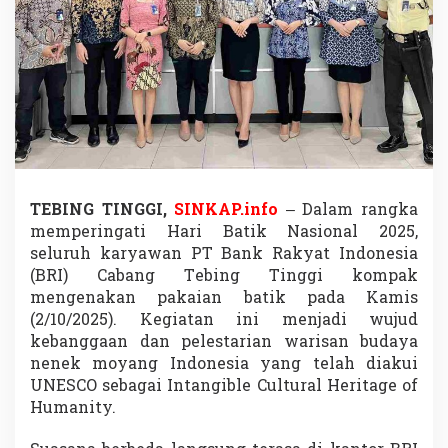
y
a
k
a
n
H
a
r
i
B
a
t
TEBING TINGGI,
SINKAP.info
– Dalam rangka
i
memperingati Hari Batik Nasional 2025,
k
seluruh karyawan PT Bank Rakyat Indonesia
N
(BRI) Cabang Tebing Tinggi kompak
a
mengenakan pakaian batik pada Kamis
s
i
(2/10/2025). Kegiatan ini menjadi wujud
o
kebanggaan dan pelestarian warisan budaya
n
nenek moyang Indonesia yang telah diakui
a
UNESCO sebagai Intangible Cultural Heritage of
l
d
Humanity.
e
n