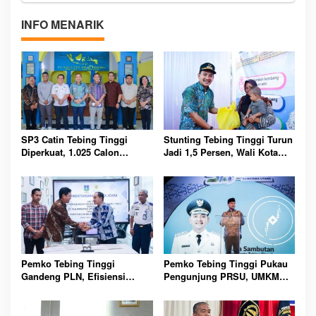
INFO MENARIK
SP3 Catin Tebing Tinggi
Stunting Tebing Tinggi Turun
Diperkuat, 1.025 Calon
Jadi 1,5 Persen, Wali Kota
Pengantin Sudah Jalani Tes
Perkuat Gerakan Hidup Sehat
Urine Tahun Ini
Pemko Tebing Tinggi
Pemko Tebing Tinggi Pukau
Gandeng PLN, Efisiensi
Pengunjung PRSU, UMKM
Listrik Berpotensi Hemat
dan Budaya Lokal Jadi
Rp261 Juta Setiap Bulan
Sorotan Utama