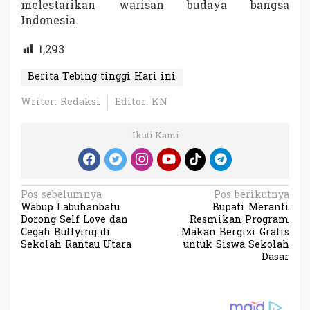
melestarikan warisan budaya bangsa
Indonesia.
1,293
Berita Tebing tinggi Hari ini
Writer: Redaksi
Editor: KN
Ikuti Kami
N
Pos sebelumnya
Pos berikutnya
Wabup Labuhanbatu
Bupati Meranti
a
Dorong Self Love dan
Resmikan Program
v
Cegah Bullying di
Makan Bergizi Gratis
Sekolah Rantau Utara
untuk Siswa Sekolah
i
Dasar
g
a