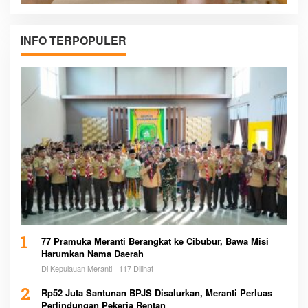
INFO TERPOPULER
1
77 Pramuka Meranti Berangkat ke Cibubur, Bawa Misi
Harumkan Nama Daerah
Di Kepulauan Meranti
117 Dilihat
2
Rp52 Juta Santunan BPJS Disalurkan, Meranti Perluas
Perlindungan Pekerja Rentan