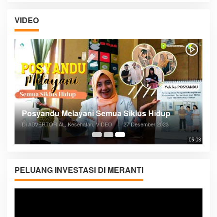
VIDEO
Posyandu Melayani Semua Siklus Hidup
Di ADVERTORIAL, Kesehatan, VIDEO
|
27 Desember 2023
05:08
PELUANG INVESTASI DI MERANTI
Pemutar
Video