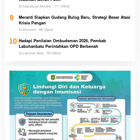
Di Kepulauan Meranti
111 Dilihat
9
Meranti Siapkan Gudang Bulog Baru, Strategi Besar Atasi
Krisis Pangan
Di Ekonomi
96 Dilihat
10
Hadapi Penilaian Ombudsman 2026, Pemkab
Labuhanbatu Perintahkan OPD Berbenah
Di Labuhan Batu
95 Dilihat