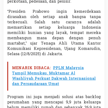
perkotaan, pedesaan, dan pesisir.
d
e
“Presiden Prabowo ingin kemerdekaan
k
a
dirasakan oleh setiap anak bangsa tanpa
a
terkecuali. Salah satu caranya adalah
n
memastikan setiap keluarga Indonesia
d
memiliki hunian yang layak, tempat mereka
a
r
membangun masa depan dengan penuh
i
martabat,” ujar Tenaga Ahli Utama Kantor
K
Komunikasi Kepresidenan, Ujang Komarudin,
e
Selasa (12/8/2025) di Jakarta.
t
i
m
MENARIK DIBACA:
PPLN Malaysia
p
a
Tampil Memukau, Muktamar Al
n
Washliyah Perkuat Dakwah Internasional
g
dan Persaudaraan Umat
a
n
S
Program ini juga menjadi solusi atas backlog
o
perumahan yang mencapai 9,9 juta keluarga
s
i
belum memiliki rumah dan sebanyak 26,9 juta