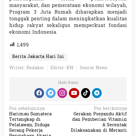
masyarakat, dan pemerataan ekonomi wilayah,
Program 3 Juta Rumah diharapkan menjadi
tonggak penting dalam meningkatkan kualitas
hidup rakyat sekaligus memperkuat fondasi
ekonomi Indonesia.
1,499
Berita Jakarta Hari Ini
Writer: Redaksi
Editor: KN
Source News
Ikuti Kami
N
Pos sebelumnya
Pos berikutnya
Harimau Sumatera
Gerakan Posyandu Aktif
a
Tertangkap di
dan Pemberian Vitamin
v
Pelalawan, Diduga
A Serentak
Serang Pekerja
Dilaksanakan di Meranti
i