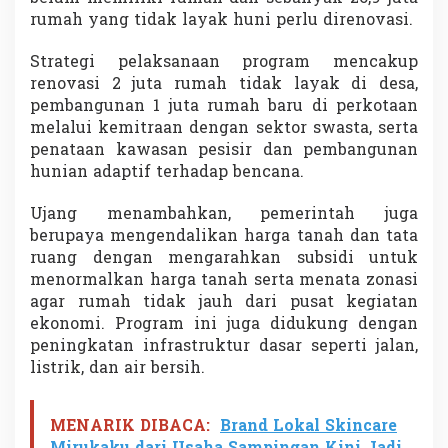
a
rumah yang tidak layak huni perlu direnovasi.
l
E
Strategi pelaksanaan program mencakup
k
renovasi 2 juta rumah tidak layak di desa,
o
n
pembangunan 1 juta rumah baru di perkotaan
o
melalui kemitraan dengan sektor swasta, serta
m
penataan kawasan pesisir dan pembangunan
i
hunian adaptif terhadap bencana.
Ujang menambahkan, pemerintah juga
berupaya mengendalikan harga tanah dan tata
ruang dengan mengarahkan subsidi untuk
menormalkan harga tanah serta menata zonasi
agar rumah tidak jauh dari pusat kegiatan
ekonomi. Program ini juga didukung dengan
peningkatan infrastruktur dasar seperti jalan,
listrik, dan air bersih.
MENARIK DIBACA:
Brand Lokal Skincare