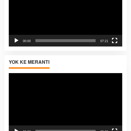
00:00
07:21
YOK KE MERANTI
Pemutar
Video