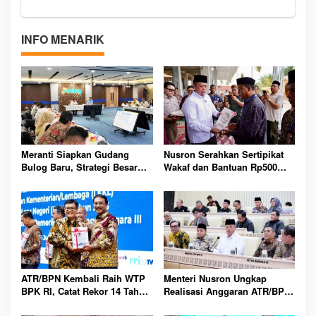
INFO MENARIK
Meranti Siapkan Gudang
Nusron Serahkan Sertipikat
Bulog Baru, Strategi Besar
Wakaf dan Bantuan Rp500
Atasi Krisis Pangan
Juta untuk Masjid Aceh
Tamiang Terdampak Bencana
ATR/BPN Kembali Raih WTP
Menteri Nusron Ungkap
BPK RI, Catat Rekor 14 Tahun
Realisasi Anggaran ATR/BPN
Berturut-turut Kelola
2025 Tembus 95,73 Persen di