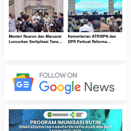
Keuangan
Hadapan DPR
Menteri Nusron dan Maruarar
Kementerian ATR/BPN dan
Luncurkan Sertipikasi Tanah
DPR Perkuat Reforma
Gratis bagi Masyarakat
Agraria, Bank Tanah
Berpenghasilan Rendah
Disiapkan Dongkrak Ekonomi
Seluruh Indonesia
Rakyat