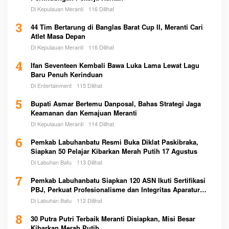
Di Kepulauan Meranti
116 Dilihat
3
44 Tim Bertarung di Banglas Barat Cup II, Meranti Cari
Atlet Masa Depan
Di Kepulauan Meranti
116 Dilihat
4
Ifan Seventeen Kembali Bawa Luka Lama Lewat Lagu
Baru Penuh Kerinduan
Di Entertainment
115 Dilihat
5
Bupati Asmar Bertemu Danposal, Bahas Strategi Jaga
Keamanan dan Kemajuan Meranti
Di Kepulauan Meranti
114 Dilihat
6
Pemkab Labuhanbatu Resmi Buka Diklat Paskibraka,
Siapkan 50 Pelajar Kibarkan Merah Putih 17 Agustus
Di Labuhan Batu
113 Dilihat
7
Pemkab Labuhanbatu Siapkan 120 ASN Ikuti Sertifikasi
PBJ, Perkuat Profesionalisme dan Integritas Aparatur
Pemerintah
Di Labuhan Batu
112 Dilihat
8
30 Putra Putri Terbaik Meranti Disiapkan, Misi Besar
Kibarkan Merah Putih