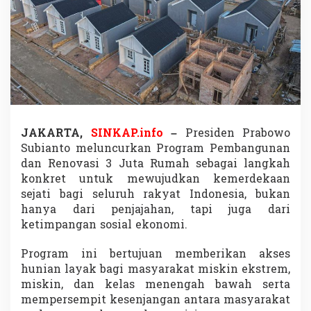
r
e
s
i
d
e
n
P
r
a
b
JAKARTA,
SINKAP.info
–
Presiden Prabowo
o
Subianto meluncurkan Program Pembangunan
w
dan Renovasi 3 Juta Rumah sebagai langkah
o
konkret untuk mewujudkan kemerdekaan
D
sejati bagi seluruh rakyat Indonesia, bukan
o
r
hanya dari penjajahan, tapi juga dari
o
ketimpangan sosial ekonomi.
n
g
Program ini bertujuan memberikan akses
K
hunian layak bagi masyarakat miskin ekstrem,
e
m
miskin, dan kelas menengah bawah serta
e
mempersempit kesenjangan antara masyarakat
r