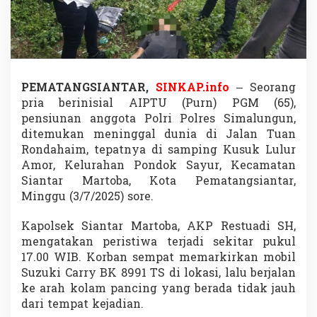
d
u
g
a
A
l
a
PEMATANGSIANTAR,
SINKAP.info
– Seorang
m
pria berinisial AIPTU (Purn) PGM (65),
i
pensiunan anggota Polri Polres Simalungun,
S
ditemukan meninggal dunia di Jalan Tuan
e
r
Rondahaim, tepatnya di samping Kusuk Lulur
a
Amor, Kelurahan Pondok Sayur, Kecamatan
n
Siantar Martoba, Kota Pematangsiantar,
g
Minggu (3/7/2025) sore.
a
n
J
Kapolsek Siantar Martoba, AKP Restuadi SH,
a
mengatakan peristiwa terjadi sekitar pukul
n
17.00 WIB. Korban sempat memarkirkan mobil
t
Suzuki Carry BK 8991 TS di lokasi, lalu berjalan
u
n
ke arah kolam pancing yang berada tidak jauh
g
dari tempat kejadian.
,