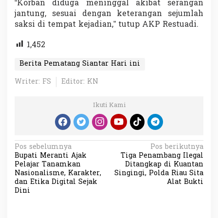
“Korban diduga meninggal akibat serangan
jantung, sesuai dengan keterangan sejumlah
saksi di tempat kejadian,” tutup AKP Restuadi.
1,452
Berita Pematang Siantar Hari ini
Writer: FS
Editor: KN
Ikuti Kami
N
Pos sebelumnya
Pos berikutnya
Bupati Meranti Ajak
Tiga Penambang Ilegal
a
Pelajar Tanamkan
Ditangkap di Kuantan
v
Nasionalisme, Karakter,
Singingi, Polda Riau Sita
dan Etika Digital Sejak
Alat Bukti
i
Dini
g
a