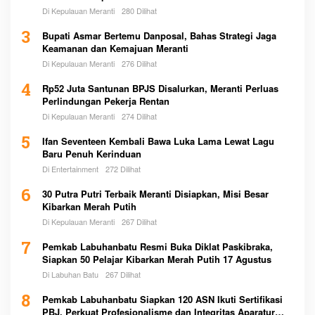
Di Kepulauan Meranti
280 Dilihat
3
Bupati Asmar Bertemu Danposal, Bahas Strategi Jaga
Keamanan dan Kemajuan Meranti
Di Kepulauan Meranti
276 Dilihat
4
Rp52 Juta Santunan BPJS Disalurkan, Meranti Perluas
Perlindungan Pekerja Rentan
Di Kepulauan Meranti
274 Dilihat
5
Ifan Seventeen Kembali Bawa Luka Lama Lewat Lagu
Baru Penuh Kerinduan
Di Entertainment
272 Dilihat
6
30 Putra Putri Terbaik Meranti Disiapkan, Misi Besar
Kibarkan Merah Putih
Di Kepulauan Meranti
267 Dilihat
7
Pemkab Labuhanbatu Resmi Buka Diklat Paskibraka,
Siapkan 50 Pelajar Kibarkan Merah Putih 17 Agustus
Di Labuhan Batu
267 Dilihat
8
Pemkab Labuhanbatu Siapkan 120 ASN Ikuti Sertifikasi
PBJ, Perkuat Profesionalisme dan Integritas Aparatur