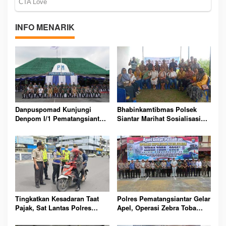
INFO MENARIK
Danpuspomad Kunjungi
Bhabinkamtibmas Polsek
Denpom I/1 Pematangsiantar,
Siantar Marihat Sosialisasi
Tekankan Profesionalisme
Penguatan Pelayanan
dan Sinergi Penegakan
Masyarakat
Hukum
Tingkatkan Kesadaran Taat
Polres Pematangsiantar Gelar
Pajak, Sat Lantas Polres
Apel, Operasi Zebra Toba
Pematangsiantar Gelar Razia
2025 Tingkatkan Disiplin Lalu
Gabungan PKB
Lintas