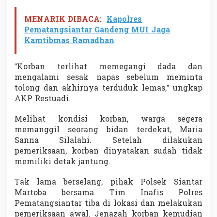
M
e
MENARIK DIBACA:
Kapolres
n
Pematangsiantar Gandeng MUI Jaga
i
Kamtibmas Ramadhan
n
g
g
“Korban terlihat memegangi dada dan
a
l
mengalami sesak napas sebelum meminta
d
tolong dan akhirnya terduduk lemas,” ungkap
i
AKP Restuadi.
J
a
Melihat kondisi korban, warga segera
l
a
memanggil seorang bidan terdekat, Maria
n
Sanna Silalahi. Setelah dilakukan
R
pemeriksaan, korban dinyatakan sudah tidak
o
memiliki detak jantung.
n
d
a
Tak lama berselang, pihak Polsek Siantar
h
Martoba bersama Tim Inafis Polres
a
Pematangsiantar tiba di lokasi dan melakukan
i
pemeriksaan awal. Jenazah korban kemudian
m