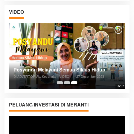
VIDEO
Posyandu Melayani Semua Siklus Hidup
Di ADVERTORIAL, Kesehatan, VIDEO
|
27 Desember 2023
05:08
PELUANG INVESTASI DI MERANTI
Pemutar
Video