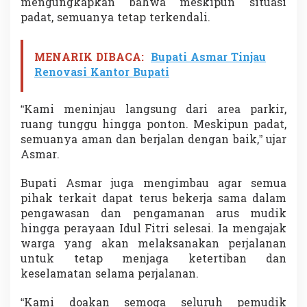
mengungkapkan bahwa meskipun situasi
b
padat, semuanya tetap terkendali.
u
t
A
MENARIK DIBACA:
Bupati Asmar Tinjau
r
u
Renovasi Kantor Bupati
s
M
u
“Kami meninjau langsung dari area parkir,
d
ruang tunggu hingga ponton. Meskipun padat,
i
semuanya aman dan berjalan dengan baik,” ujar
k
Asmar.
L
a
n
Bupati Asmar juga mengimbau agar semua
c
pihak terkait dapat terus bekerja sama dalam
a
pengawasan dan pengamanan arus mudik
r
hingga perayaan Idul Fitri selesai. Ia mengajak
warga yang akan melaksanakan perjalanan
untuk tetap menjaga ketertiban dan
keselamatan selama perjalanan.
“Kami doakan semoga seluruh pemudik