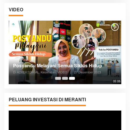
VIDEO
Posyandu Melayani Semua Siklus Hidup
Di ADVERTORIAL, Kesehatan, VIDEO
|
27 Desember 2023
05:08
PELUANG INVESTASI DI MERANTI
Pemutar
Video