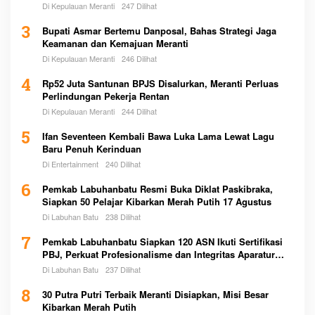
Di Kepulauan Meranti
247 Dilihat
3
Bupati Asmar Bertemu Danposal, Bahas Strategi Jaga
Keamanan dan Kemajuan Meranti
Di Kepulauan Meranti
246 Dilihat
4
Rp52 Juta Santunan BPJS Disalurkan, Meranti Perluas
Perlindungan Pekerja Rentan
Di Kepulauan Meranti
244 Dilihat
5
Ifan Seventeen Kembali Bawa Luka Lama Lewat Lagu
Baru Penuh Kerinduan
Di Entertainment
240 Dilihat
6
Pemkab Labuhanbatu Resmi Buka Diklat Paskibraka,
Siapkan 50 Pelajar Kibarkan Merah Putih 17 Agustus
Di Labuhan Batu
238 Dilihat
7
Pemkab Labuhanbatu Siapkan 120 ASN Ikuti Sertifikasi
PBJ, Perkuat Profesionalisme dan Integritas Aparatur
Pemerintah
Di Labuhan Batu
237 Dilihat
8
30 Putra Putri Terbaik Meranti Disiapkan, Misi Besar
Kibarkan Merah Putih