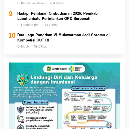
Di Kepulauan Meranti
234 Dilihat
9
Hadapi Penilaian Ombudsman 2026, Pemkab
Labuhanbatu Perintahkan OPD Berbenah
Di Labuhan Batu
161 Dilihat
10
Dua Lagu Pangdam VI Mulawarman Jadi Sorotan di
Kompetisi HUT RI
Di Musik
159 Dilihat