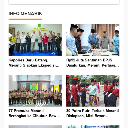
INFO MENARIK
Kapolres Baru Datang,
Rp52 Juta Santunan BPJS
Meranti Siapkan Ekspedisi
Disalurkan, Meranti Perluas
Merah Putih Penuh Makna
Perlindungan Pekerja Rentan
77 Pramuka Meranti
30 Putra Putri Terbaik Meranti
Berangkat ke Cibubur, Bawa
Disiapkan, Misi Besar
Misi Harumkan Nama Daerah
Kibarkan Merah Putih