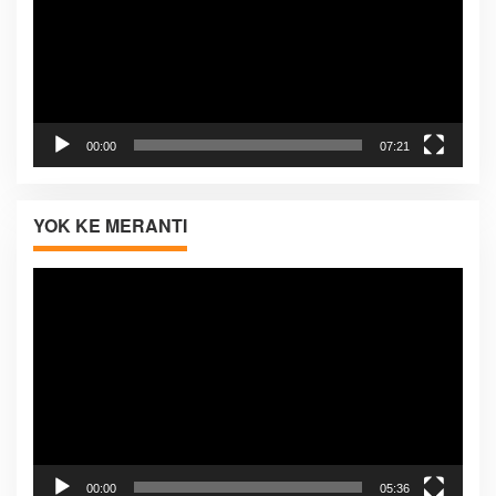
00:00
07:21
YOK KE MERANTI
Pemutar
Video
00:00
05:36