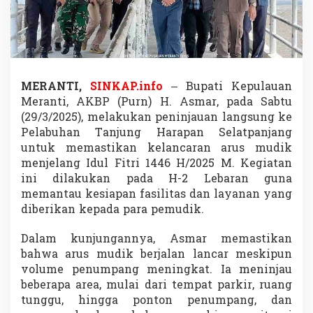
e
l
a
b
u
h
a
MERANTI,
SINKAP.info
– Bupati Kepulauan
n
Meranti, AKBP (Purn) H. Asmar, pada Sabtu
T
(29/3/2025), melakukan peninjauan langsung ke
a
Pelabuhan Tanjung Harapan Selatpanjang
n
j
untuk memastikan kelancaran arus mudik
u
menjelang Idul Fitri 1446 H/2025 M. Kegiatan
n
ini dilakukan pada H-2 Lebaran guna
g
memantau kesiapan fasilitas dan layanan yang
H
a
diberikan kepada para pemudik.
r
a
Dalam kunjungannya, Asmar memastikan
p
bahwa arus mudik berjalan lancar meskipun
a
volume penumpang meningkat. Ia meninjau
n
,
beberapa area, mulai dari tempat parkir, ruang
S
tunggu, hingga ponton penumpang, dan
e