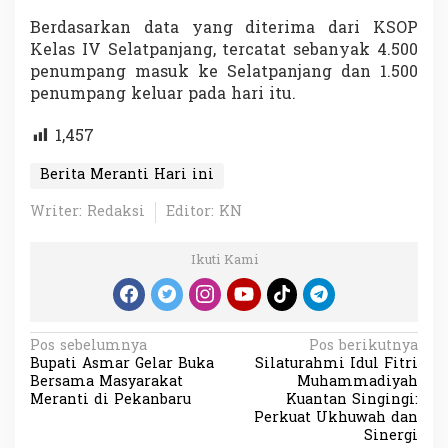
Berdasarkan data yang diterima dari KSOP
Kelas IV Selatpanjang, tercatat sebanyak 4.500
penumpang masuk ke Selatpanjang dan 1.500
penumpang keluar pada hari itu.
1,457
Berita Meranti Hari ini
Writer: Redaksi
Editor: KN
Ikuti Kami
N
Pos sebelumnya
Pos berikutnya
Bupati Asmar Gelar Buka
Silaturahmi Idul Fitri
a
Bersama Masyarakat
Muhammadiyah
v
Meranti di Pekanbaru
Kuantan Singingi:
Perkuat Ukhuwah dan
i
Sinergi