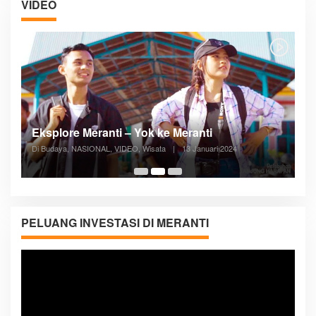
VIDEO
Posyandu Melayani Semua Siklus Hidup
Di ADVERTORIAL, Kesehatan, VIDEO
|
27 Desember 2023
05:08
PELUANG INVESTASI DI MERANTI
Pemutar
Video