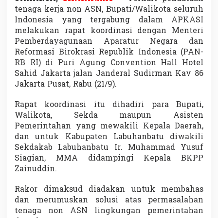
l
tenaga kerja non ASN, Bupati/Walikota seluruh
u
Indonesia yang tergabung dalam APKASI
s
melakukan rapat koordinasi dengan Menteri
i
A
Pemberdayagunaan Aparatur Negara dan
t
Reformasi Birokrasi Republik Indonesia (PAN-
a
RB RI) di Puri Agung Convention Hall Hotel
s
Sahid Jakarta jalan Janderal Sudirman Kav 86
P
Jakarta Pusat, Rabu (21/9).
e
r
m
Rapat koordinasi itu dihadiri para Bupati,
a
Walikota, Sekda maupun Asisten
s
Pemerintahan yang mewakili Kepala Daerah,
a
dan untuk Kabupaten Labuhanbatu diwakili
l
a
Sekdakab Labuhanbatu Ir. Muhammad Yusuf
h
Siagian, MMA didampingi Kepala BKPP
a
Zainuddin.
n
T
Rakor dimaksud diadakan untuk membahas
e
n
dan merumuskan solusi atas permasalahan
a
tenaga non ASN lingkungan pemerintahan
g