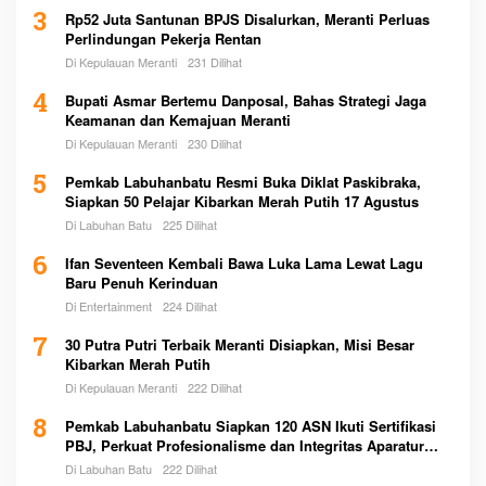
3
Rp52 Juta Santunan BPJS Disalurkan, Meranti Perluas
Perlindungan Pekerja Rentan
Di Kepulauan Meranti
231 Dilihat
4
Bupati Asmar Bertemu Danposal, Bahas Strategi Jaga
Keamanan dan Kemajuan Meranti
Di Kepulauan Meranti
230 Dilihat
5
Pemkab Labuhanbatu Resmi Buka Diklat Paskibraka,
Siapkan 50 Pelajar Kibarkan Merah Putih 17 Agustus
Di Labuhan Batu
225 Dilihat
6
Ifan Seventeen Kembali Bawa Luka Lama Lewat Lagu
Baru Penuh Kerinduan
Di Entertainment
224 Dilihat
7
30 Putra Putri Terbaik Meranti Disiapkan, Misi Besar
Kibarkan Merah Putih
Di Kepulauan Meranti
222 Dilihat
8
Pemkab Labuhanbatu Siapkan 120 ASN Ikuti Sertifikasi
PBJ, Perkuat Profesionalisme dan Integritas Aparatur
Pemerintah
Di Labuhan Batu
222 Dilihat