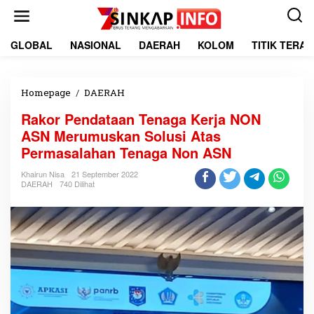
L
e
w
a
GLOBAL
NASIONAL
DAERAH
KOLOM
TITIK TERA
t
i
k
e
Homepage
/
DAERAH
R
k
a
Rakor Pendataan Tenaga Kerja NON
o
k
n
o
ASN Merumuskan Solusi Atas
t
r
Permasalahan Tenaga Non ASN
e
P
n
e
Khairun Nisa
21 September 2022
n
DAERAH
740 Dilihat
d
a
t
a
a
n
T
e
n
a