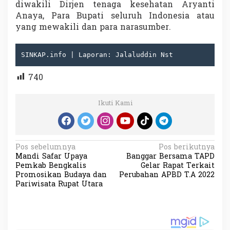
diwakili Dirjen tenaga kesehatan Aryanti
Anaya, Para Bupati seluruh Indonesia atau
yang mewakili dan para narasumber.
SINKAP.info | Laporan: Jalaluddin Nst
740
Ikuti Kami
N
Pos sebelumnya
Pos berikutnya
Mandi Safar Upaya
Banggar Bersama TAPD
a
Pemkab Bengkalis
Gelar Rapat Terkait
v
Promosikan Budaya dan
Perubahan APBD T.A 2022
Pariwisata Rupat Utara
i
g
a