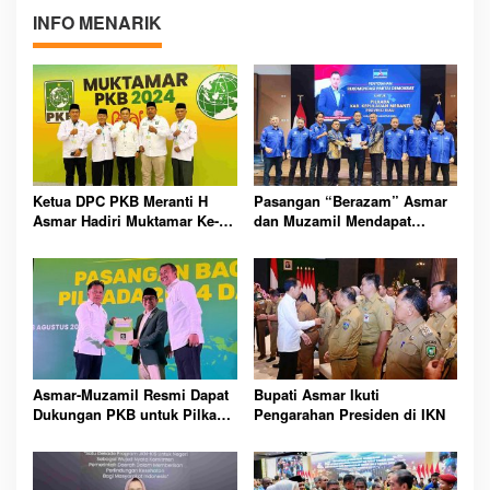
INFO MENARIK
Ketua DPC PKB Meranti H
Pasangan “Berazam” Asmar
Asmar Hadiri Muktamar Ke-6,
dan Muzamil Mendapat
Muhaimin Iskandar Terpilih
Dukungan dari Partai
Kembali sebagai Ketua
Demokrat
Umum PKB
Asmar-Muzamil Resmi Dapat
Bupati Asmar Ikuti
Dukungan PKB untuk Pilkada
Pengarahan Presiden di IKN
Meranti 2024