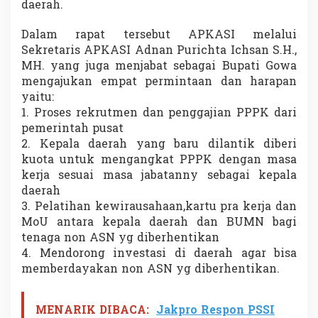
daerah.
a
N
Dalam rapat tersebut APKASI melalui
o
n
Sekretaris APKASI Adnan Purichta Ichsan S.H.,
A
MH. yang juga menjabat sebagai Bupati Gowa
S
mengajukan empat permintaan dan harapan
N
yaitu:
1. Proses rekrutmen dan penggajian PPPK dari
pemerintah pusat
2. Kepala daerah yang baru dilantik diberi
kuota untuk mengangkat PPPK dengan masa
kerja sesuai masa jabatanny sebagai kepala
daerah
3. Pelatihan kewirausahaan,kartu pra kerja dan
MoU antara kepala daerah dan BUMN bagi
tenaga non ASN yg diberhentikan
4. Mendorong investasi di daerah agar bisa
memberdayakan non ASN yg diberhentikan.
MENARIK DIBACA:
Jakpro Respon PSSI