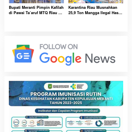
Bupati Meranti Pimpin Kafilah
Karantina Riau Musnahkan
di Pawai Ta’aruf MTQ Riau ke-
25,9 Ton Mangga Ilegal Hasil
43
Tangkapan Bea Cukai di
Bengkalis