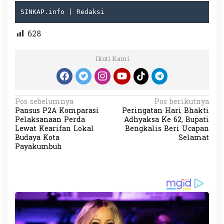
SINKAP.info | Redaksi
628
Ikuti Kami
N
Pos sebelumnya
Pos berikutnya
Pansus P2A Komparasi
Peringatan Hari Bhakti
a
Pelaksanaan Perda
Adhyaksa Ke 62, Bupati
v
Lewat Kearifan Lokal
Bengkalis Beri Ucapan
Budaya Kota
Selamat
i
Payakumbuh
g
a
s
i
p