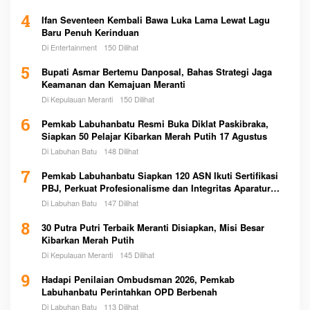
4
Ifan Seventeen Kembali Bawa Luka Lama Lewat Lagu
Baru Penuh Kerinduan
Di Entertainment
150 Dilihat
5
Bupati Asmar Bertemu Danposal, Bahas Strategi Jaga
Keamanan dan Kemajuan Meranti
Di Kepulauan Meranti
150 Dilihat
6
Pemkab Labuhanbatu Resmi Buka Diklat Paskibraka,
Siapkan 50 Pelajar Kibarkan Merah Putih 17 Agustus
Di Labuhan Batu
148 Dilihat
7
Pemkab Labuhanbatu Siapkan 120 ASN Ikuti Sertifikasi
PBJ, Perkuat Profesionalisme dan Integritas Aparatur
Pemerintah
Di Labuhan Batu
147 Dilihat
8
30 Putra Putri Terbaik Meranti Disiapkan, Misi Besar
Kibarkan Merah Putih
Di Kepulauan Meranti
145 Dilihat
9
Hadapi Penilaian Ombudsman 2026, Pemkab
Labuhanbatu Perintahkan OPD Berbenah
Di Labuhan Batu
113 Dilihat