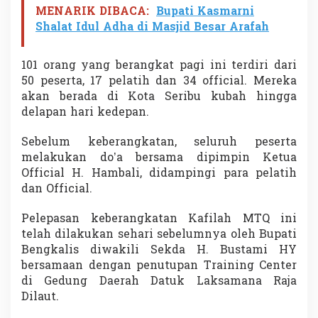
B
MENARIK DIBACA:
Bupati Kasmarni
e
Shalat Idul Adha di Masjid Besar Arafah
r
t
o
101 orang yang berangkat pagi ini terdiri dari
l
50 peserta, 17 pelatih dan 34 official. Mereka
a
akan berada di Kota Seribu kubah hingga
k
k
delapan hari kedepan.
e
B
Sebelum keberangkatan, seluruh peserta
a
melakukan do’a bersama dipimpin Ketua
g
Official H. Hambali, didampingi para pelatih
a
n
dan Official.
S
i
Pelepasan keberangkatan Kafilah MTQ ini
a
telah dilakukan sehari sebelumnya oleh Bupati
p
Bengkalis diwakili Sekda H. Bustami HY
i
-
bersamaan dengan penutupan Training Center
a
di Gedung Daerah Datuk Laksamana Raja
p
Dilaut.
i