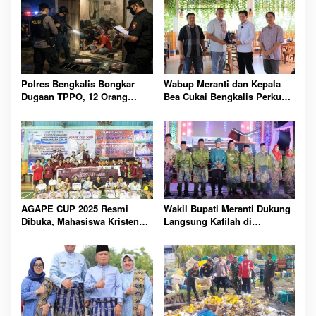
Polres Bengkalis Bongkar
Wabup Meranti dan Kepala
Dugaan TPPO, 12 Orang
Bea Cukai Bengkalis Perkuat
Diamankan dari Rumah
Sinergi Pengelolaan
Penampungan
Kepabeanan
AGAPE CUP 2025 Resmi
Wakil Bupati Meranti Dukung
Dibuka, Mahasiswa Kristen
Langsung Kafilah di
Polbeng Bersatu Lewat
Pembukaan MTQ ke-43 Riau
Olahraga