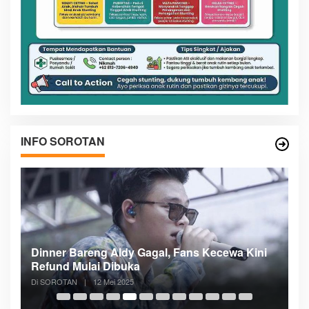
INFO SOROTAN
n
Dinner Bareng Aldy Gagal, Fans Kecewa Kini
Me
Refund Mulai Dibuka
B
Di SOROTAN
|
12 Mei 2025
Di