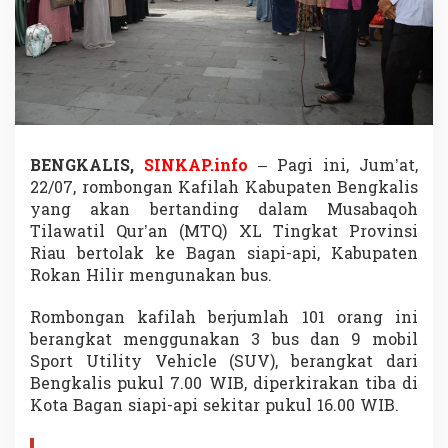
Q
U
t
u
s
a
n
K
a
BENGKALIS,
SINKAP.info
– Pagi ini, Jum’at,
b
22/07, rombongan Kafilah Kabupaten Bengkalis
u
p
yang akan bertanding dalam Musabaqoh
a
Tilawatil Qur’an (MTQ) XL Tingkat Provinsi
t
Riau bertolak ke Bagan siapi-api, Kabupaten
e
Rokan Hilir mengunakan bus.
n
B
e
Rombongan kafilah berjumlah 101 orang ini
n
berangkat menggunakan 3 bus dan 9 mobil
g
Sport Utility Vehicle (SUV), berangkat dari
k
Bengkalis pukul 7.00 WIB, diperkirakan tiba di
a
Kota Bagan siapi-api sekitar pukul 16.00 WIB.
l
i
s