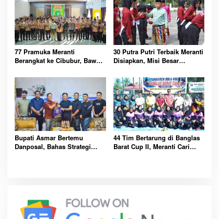
77 Pramuka Meranti
30 Putra Putri Terbaik Meranti
Berangkat ke Cibubur, Bawa
Disiapkan, Misi Besar
Misi Harumkan Nama Daerah
Kibarkan Merah Putih
Bupati Asmar Bertemu
44 Tim Bertarung di Banglas
Danposal, Bahas Strategi
Barat Cup II, Meranti Cari
Jaga Keamanan dan
Atlet Masa Depan
Kemajuan Meranti