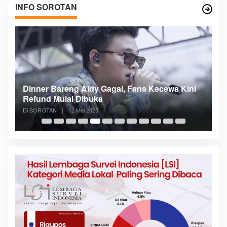
INFO SOROTAN
n
Dinner Bareng Aldy Gagal, Fans Kecewa Kini
Me
Refund Mulai Dibuka
B
Di SOROTAN
|
12 Mei 2025
Di