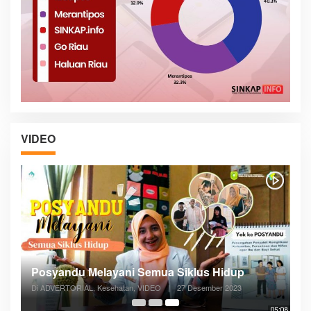
VIDEO
Posyandu Melayani Semua Siklus Hidup
Di ADVERTORIAL, Kesehatan, VIDEO
|
27 Desember 2023
05:08