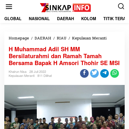
L
e
w
a
GLOBAL
NASIONAL
DAERAH
KOLOM
TITIK TERA
t
i
k
e
Homepage
/
DAERAH
/
RIAU
/
Kepulauan Meranti
H
k
M
H Muhammad Adil SH MM
o
u
n
h
Bersilaturahmi dan Ramah Tamah
t
a
Bersama Bapak H Amsori Thohir SE MSI
e
m
n
m
Khairun Nisa
28 Juli 2022
a
Kepulauan Meranti
811 Dilihat
d
A
d
i
l
S
H
M
M
B