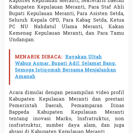
Kapolres Kepulauan Meranti, Sekretaris Daerah
h
Kabupaten Kepulauan Meranti, Para Staf Ahli
B
Bupati Kepulauan Meranti, Para Asisten Setda,
e
r
Seluruh Kepala OPD, Para Kabag Setda, Ketua
s
PC NU Nahdatul Ulama Meranti, Kakan
a
Kemenag Kepulauan Meranti, dan Para Tamu
m
Undangan.
a
B
a
MENARIK DIBACA:
Rayakan Ultah
p
a
Wabup Asmar, Bupati Adil: Selamat Bang,
k
Semoga Istiqomah Bersama Menjalankan
H
Amanah
A
m
s
Acara dimulai dengan penampilan video profil
o
Kabupaten Kepulauan Meranti dan prestasi
r
i
Pemerintah Daerah, Pemamparan Dinas
T
Bappeda Kabupaten Kepulauan Meranti
h
tentang inovasi Marko, Insfratruktur, non
o
insfratruktur, sumber daya alam, dan juga
h
abrasi di Kabupaten Kepulauan Meranti.
i