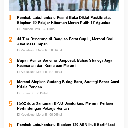
1
Pemkab Labuhanbatu Resmi Buka Diklat Paskibraka,
Siapkan 50 Pelajar Kibarkan Merah Putih 17 Agustus
Di Labuhan Batu
60 Dilihat
2
44 Tim Bertarung di Banglas Barat Cup II, Meranti Cari
Atlet Masa Depan
Di Kepulauan Meranti
58 Dilihat
3
Bupati Asmar Bertemu Danposal, Bahas Strategi Jaga
Keamanan dan Kemajuan Meranti
Di Kepulauan Meranti
57 Dilihat
4
Meranti Siapkan Gudang Bulog Baru, Strategi Besar Atasi
Krisis Pangan
Di Ekonomi
56 Dilihat
5
Rp52 Juta Santunan BPJS Disalurkan, Meranti Perluas
Perlindungan Pekerja Rentan
Di Kepulauan Meranti
56 Dilihat
6
Pemkab Labuhanbatu Siapkan 120 ASN Ikuti Sertifikasi