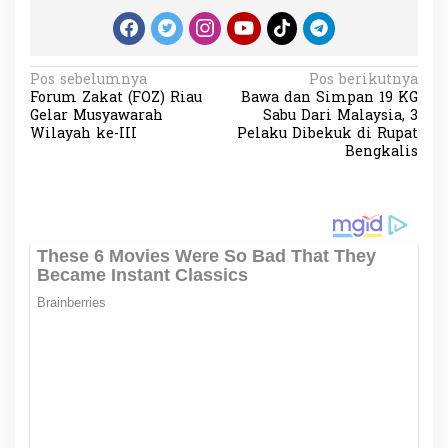
N
Pos sebelumnya
Pos berikutnya
Forum Zakat (FOZ) Riau
Bawa dan Simpan 19 KG
a
Gelar Musyawarah
Sabu Dari Malaysia, 3
v
Wilayah ke-III
Pelaku Dibekuk di Rupat
Bengkalis
i
g
a
s
i
p
o
s