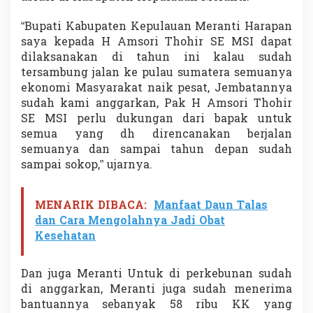
r
S
“Bupati Kabupaten Kepulauan Meranti Harapan
E
saya kepada H Amsori Thohir SE MSI dapat
M
dilaksanakan di tahun ini kalau sudah
S
tersambung jalan ke pulau sumatera semuanya
I
ekonomi Masyarakat naik pesat, Jembatannya
sudah kami anggarkan, Pak H Amsori Thohir
SE MSI perlu dukungan dari bapak untuk
semua yang dh direncanakan berjalan
semuanya dan sampai tahun depan sudah
sampai sokop,” ujarnya.
MENARIK DIBACA:
Manfaat Daun Talas
dan Cara Mengolahnya Jadi Obat
Kesehatan
Dan juga Meranti Untuk di perkebunan sudah
di anggarkan, Meranti juga sudah menerima
bantuannya sebanyak 58 ribu KK yang