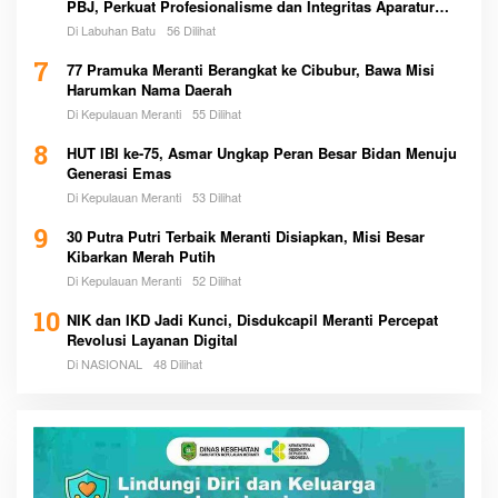
PBJ, Perkuat Profesionalisme dan Integritas Aparatur
Pemerintah
Di Labuhan Batu
56 Dilihat
7
77 Pramuka Meranti Berangkat ke Cibubur, Bawa Misi
Harumkan Nama Daerah
Di Kepulauan Meranti
55 Dilihat
8
HUT IBI ke-75, Asmar Ungkap Peran Besar Bidan Menuju
Generasi Emas
Di Kepulauan Meranti
53 Dilihat
9
30 Putra Putri Terbaik Meranti Disiapkan, Misi Besar
Kibarkan Merah Putih
Di Kepulauan Meranti
52 Dilihat
10
NIK dan IKD Jadi Kunci, Disdukcapil Meranti Percepat
Revolusi Layanan Digital
Di NASIONAL
48 Dilihat