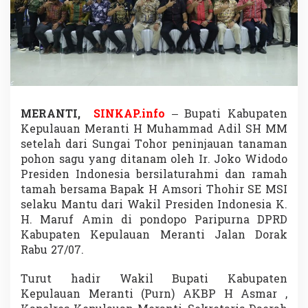
e
r
s
i
l
a
t
u
r
MERANTI,
SINKAP.info
– Bupati Kabupaten
a
Kepulauan Meranti H Muhammad Adil SH MM
h
m
setelah dari Sungai Tohor peninjauan tanaman
i
pohon sagu yang ditanam oleh Ir. Joko Widodo
d
Presiden Indonesia bersilaturahmi dan ramah
a
tamah bersama Bapak H Amsori Thohir SE MSI
n
selaku Mantu dari Wakil Presiden Indonesia K.
R
a
H. Maruf Amin di pondopo Paripurna DPRD
m
Kabupaten Kepulauan Meranti Jalan Dorak
a
Rabu 27/07.
h
T
Turut hadir Wakil Bupati Kabupaten
a
m
Kepulauan Meranti (Purn) AKBP H Asmar ,
a